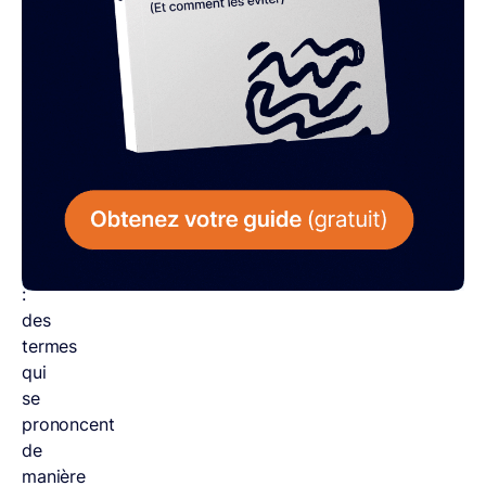
nuances,
regorge
de
pièges
lexicaux,
notamment
à
travers
ses
mots
homophones
:
des
termes
qui
se
prononcent
de
manière