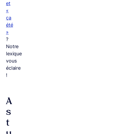
et
«
ça
été
»
?
Notre
lexique
vous
éclaire
!
A
s
t