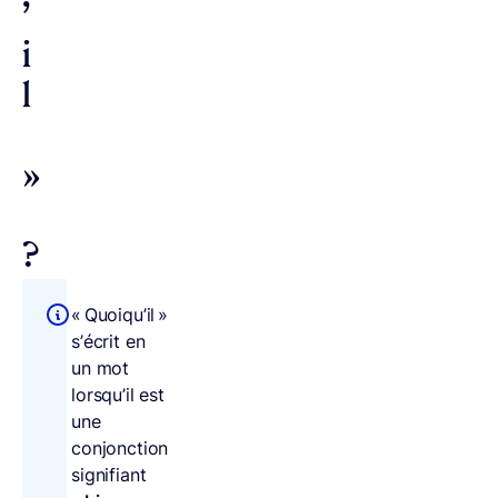
’
i
l
»
?
« Quoiqu’il »
s’écrit en
un mot
lorsqu’il est
une
conjonction
signifiant