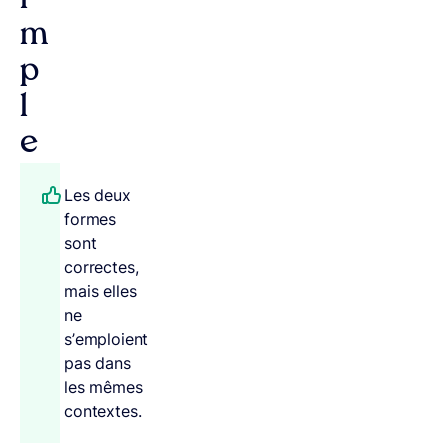
i
m
p
l
e
Les deux
formes
sont
correctes,
mais elles
ne
s’emploient
pas dans
les mêmes
contextes.