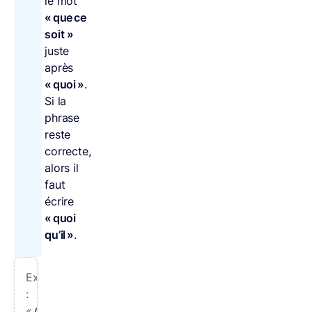
le mot
« que ce
soit »
juste
après
« quoi »
.
Si la
phrase
reste
correcte,
alors il
faut
écrire
« quoi
qu’il »
.
Exemple
:
«
Quoi