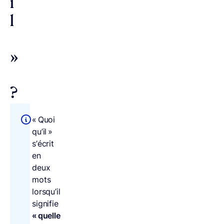
i
l
»
?
« Quoi
qu’il »
s’écrit
en
deux
mots
lorsqu’il
signifie
« quelle