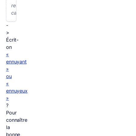
reste
calme.
-
>
Écrit-
on
«
ennuyant
»
ou
«
ennuyeux
»
?
Pour
connaître
la
bonne