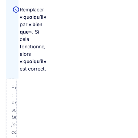
Remplacer
« quoiqu’il »
par
« bien
que »
. Si
cela
fonctionne,
alors
« quoiqu’il »
est correct.
Exemple
:
«
Quoiqu’il
soit
tard,
je
continue »