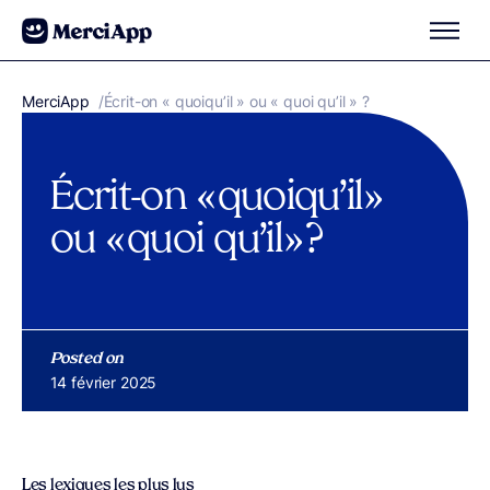
Aller au contenu
MerciApp
correcteur orthographe
/
Écrit-on « quoiqu’il » ou « quoi qu’il » ?
Écrit-on « quoiqu’il »
ou « quoi qu’il » ?
Posted on
Publié le
14 février 2025
Les lexiques les plus lus