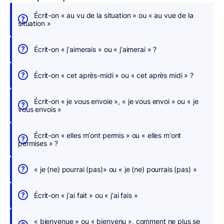
Écrit-on « au vu de la situation » ou « au vue de la
É
situation »
c
r
Écrit-on « j’aimerais » ou « j’aimerai » ?
i
v
Écrit-on « cet après-midi » ou « cet après midi » ?
e
z
Écrit-on « je vous envoie », « je vous envoi » ou « je
s
vous envois »
a
n
Écrit-on « elles m’ont permis » ou « elles m’ont
s
permises » ?
c
h
« je (ne) pourrai (pas)» ou « je (ne) pourrais (pas) »
e
r
Écrit-on « j’ai fait » ou « j’ai fais »
c
h
« bienvenue » ou « bienvenu », comment ne plus se