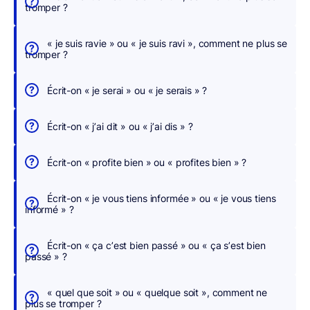
tromper ?
e
r
« je suis ravie » ou « je suis ravi », comment ne plus se
,
tromper ?
n
o
Écrit-on « je serai » ou « je serais » ?
u
s
Écrit-on « j’ai dit » ou « j’ai dis » ?
c
o
Écrit-on « profite bien » ou « profites bien » ?
r
r
Écrit-on « je vous tiens informée » ou « je vous tiens
i
informé » ?
g
e
Écrit-on « ça c’est bien passé » ou « ça s’est bien
o
passé » ?
n
s
« quel que soit » ou « quelque soit », comment ne
p
plus se tromper ?