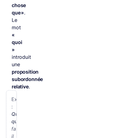
chose
que »
.
Le
mot
«
quoi
»
introduit
une
proposition
subordonnée
relative
.
Exemple
:
Quoi
qu’il
fasse,
il