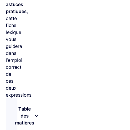
astuces
pratiques
,
cette
fiche
lexique
vous
guidera
dans
l’emploi
correct
de
ces
deux
expressions.
Table
des
matières
– appuyez sur le bouton pour sélectionner une 