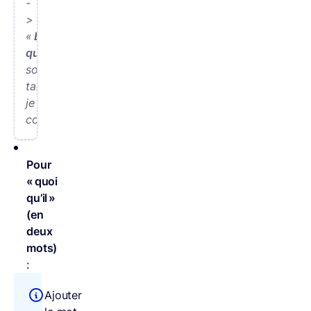
-
>
«
Bien
qu’il
soit
tard,
je
continue ».
Pour
« quoi
qu’il »
(en
deux
mots)
:
Ajouter