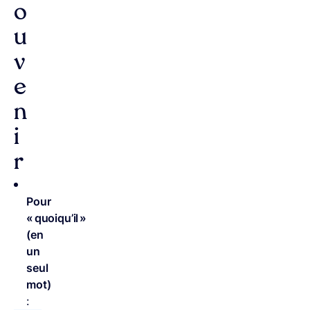
o
u
v
e
n
i
r
Pour
« quoiqu’il »
(en
un
seul
mot)
: