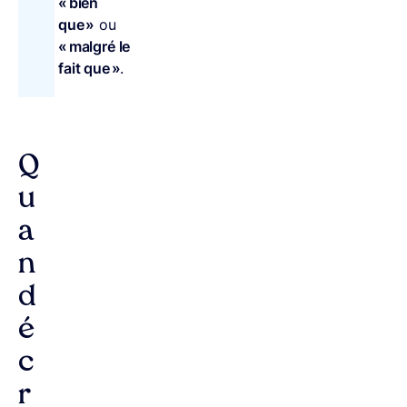
« bien
que »
ou
« malgré le
fait que »
.
Q
u
a
n
d
é
c
r