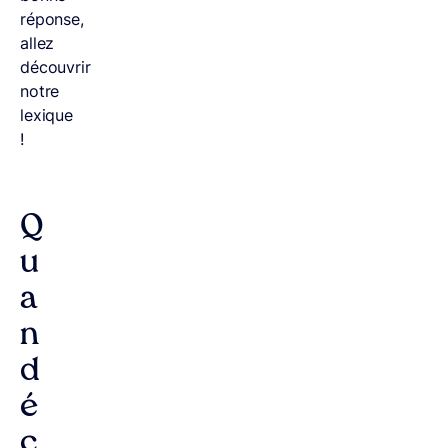
réponse,
allez
découvrir
notre
lexique
!
Q
u
a
n
d
é
c