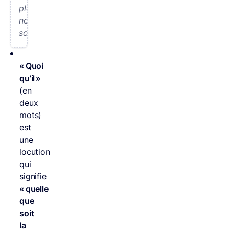
pleuve,
nous
sortirons.
« Quoi
qu’il »
(en
deux
mots)
est
une
locution
qui
signifie
« quelle
que
soit
la