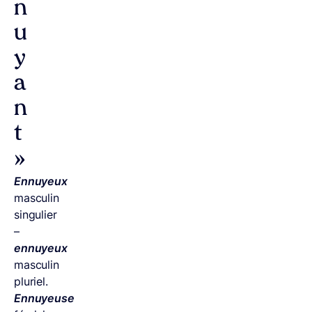
n
u
y
a
n
t
»
Ennuyeux
masculin
singulier
–
ennuyeux
masculin
pluriel.
Ennuyeuse