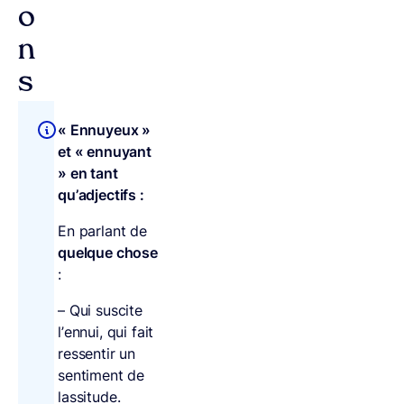
o
n
s
« Ennuyeux »
et « ennuyant
» en tant
qu’adjectifs :
En parlant de
quelque chose
:
– Qui suscite
l’ennui, qui fait
ressentir un
sentiment de
lassitude.