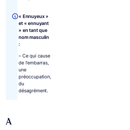
« Ennuyeux »
et « ennuyant
» en tant que
nom masculin
:
– Ce qui cause
de l’embarras,
une
préoccupation,
du
désagrément.
A