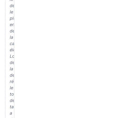
débat
le
plus
ennuyeux
de
la
campagne
électorale.
Lors
de
la
dernière
réunion,
le
tour
de
table
a