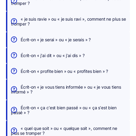
tromper ?
e
r
« je suis ravie » ou « je suis ravi », comment ne plus se
,
tromper ?
n
o
Écrit-on « je serai » ou « je serais » ?
u
s
Écrit-on « j’ai dit » ou « j’ai dis » ?
c
o
Écrit-on « profite bien » ou « profites bien » ?
r
r
Écrit-on « je vous tiens informée » ou « je vous tiens
i
informé » ?
g
e
Écrit-on « ça c’est bien passé » ou « ça s’est bien
o
passé » ?
n
s
« quel que soit » ou « quelque soit », comment ne
p
plus se tromper ?