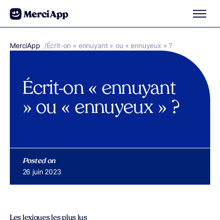
Aller au contenu
MerciApp
correcteur orthographe
/
Écrit-on « ennuyant » ou « ennuyeux » ?
Écrit-on « ennuyant
» ou « ennuyeux » ?
Posted on
Publié le
26 juin 2023
Les lexiques les plus lus