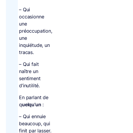
– Qui
occasionne
une
préoccupation,
une
inquiétude, un
tracas.
– Qui fait
naître un
sentiment
d’inutilité.
En parlant de
q
uelqu’un
:
– Qui ennuie
beaucoup, qui
finit par lasser.