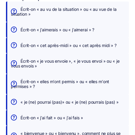
Écrit-on « au vu de la situation » ou « au vue de la
É
situation »
c
r
Écrit-on « j’aimerais » ou « j’aimerai » ?
i
v
Écrit-on « cet après-midi » ou « cet après midi » ?
e
z
Écrit-on « je vous envoie », « je vous envoi » ou « je
s
vous envois »
a
n
Écrit-on « elles m’ont permis » ou « elles m’ont
s
permises » ?
c
h
« je (ne) pourrai (pas)» ou « je (ne) pourrais (pas) »
e
r
Écrit-on « j’ai fait » ou « j’ai fais »
c
h
« bienvenue » ou « bienvenu », comment ne plus se