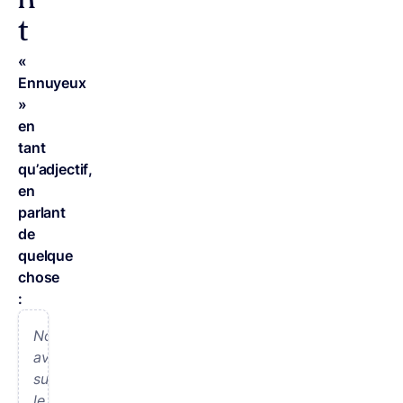
n
t
«
Ennuyeux
»
en
tant
qu’adjectif,
en
parlant
de
quelque
chose
:
Nous
avons
suivi
le