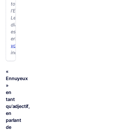
toute
l’Europe.
Le
diagnostic
est
ennuyeux
voire
inquiétant.
«
Ennuyeux
»
en
tant
qu’adjectif,
en
parlant
de