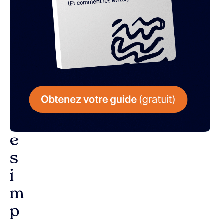
L
a
r
é
p
o
n
s
e
s
i
m
p