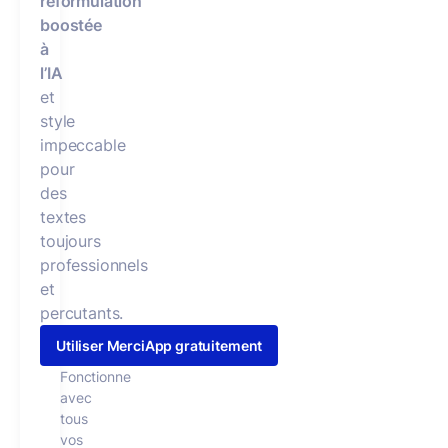
reformulation
boostée
à
l’IA
et
style
impeccable
pour
des
textes
toujours
professionnels
et
percutants.
Utiliser MerciApp gratuitement
Fonctionne
avec
tous
vos