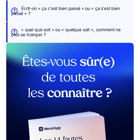
e
Écrit-on « ça c’est bien passé » ou « ça s’est bien
o
passé » ?
n
s
« quel que soit » ou « quelque soit », comment ne
p
plus se tromper ?
o
u
r
v
o
u
s
r MerciApp (gratuit)
La
langue
française