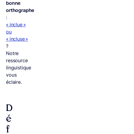
bonne
orthographe
:
« inclue »
ou
« incluse »
?
Notre
ressource
linguistique
vous
éclaire.
D
é
f