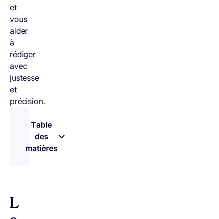
et
vous
aider
à
rédiger
avec
justesse
et
précision.
Table
des
matières
– appuyez sur le bouton pour sélectionner une 
L