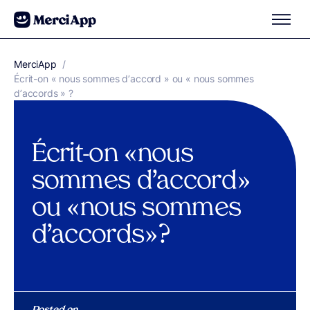
Aller au contenu
MerciApp
correcteur orthographe
/
Écrit-on « nous sommes d’accord » ou « nous sommes
d’accords » ?
Écrit-on « nous
sommes d’accord »
ou « nous sommes
d’accords » ?