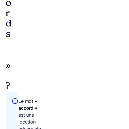
o
r
d
s
»
?
Le mot
«
accord »
est une
locution
adverbiale.