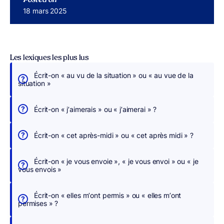
Posted on
Publié le
18 mars 2025
Les lexiques les plus lus
Écrit-on « au vu de la situation » ou « au vue de la
É
situation »
c
r
Écrit-on « j’aimerais » ou « j’aimerai » ?
i
v
Écrit-on « cet après-midi » ou « cet après midi » ?
e
z
Écrit-on « je vous envoie », « je vous envoi » ou « je
s
vous envois »
a
n
Écrit-on « elles m’ont permis » ou « elles m’ont
s
permises » ?
c