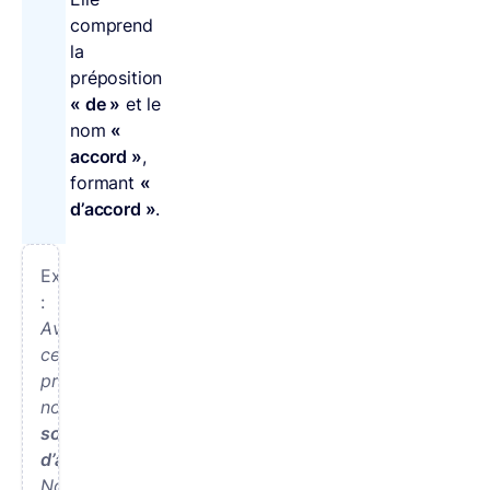
comprend
la
préposition
« de »
et le
nom
«
accord »
,
formant
«
d’accord »
.
Exemples
:
Avec
cette
proposition,
nous
sommes
d’accord
.
Nous