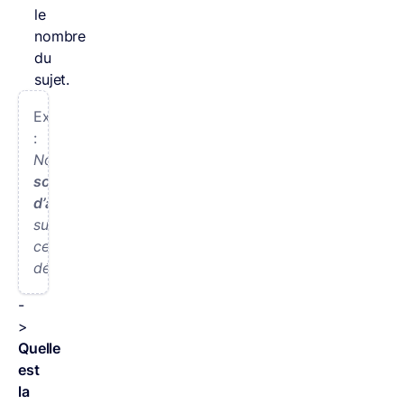
le
nombre
du
sujet.
Exemple
:
Nous
sommes
d’accord
sur
cette
décision.
-
>
Quelle
est
la