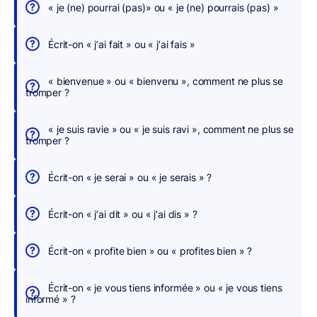
h
« je (ne) pourrai (pas)» ou « je (ne) pourrais (pas) »
e
r
Écrit-on « j’ai fait » ou « j’ai fais »
c
h
« bienvenue » ou « bienvenu », comment ne plus se
tromper ?
e
r
« je suis ravie » ou « je suis ravi », comment ne plus se
,
tromper ?
n
o
Écrit-on « je serai » ou « je serais » ?
u
s
Écrit-on « j’ai dit » ou « j’ai dis » ?
c
o
Écrit-on « profite bien » ou « profites bien » ?
r
r
Écrit-on « je vous tiens informée » ou « je vous tiens
i
informé » ?
g