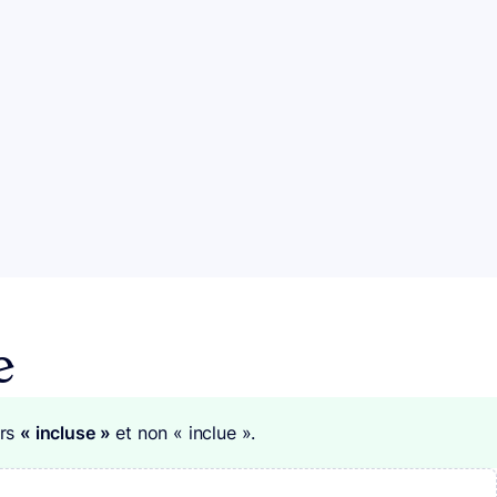
e
urs
« incluse »
et non « inclue ».