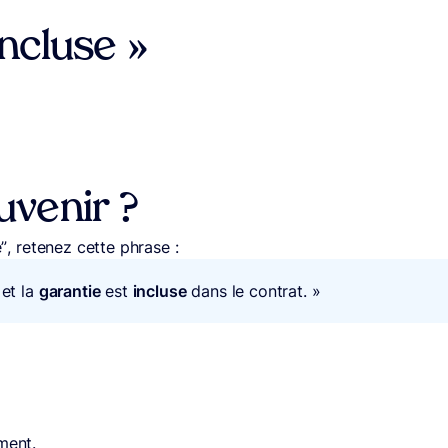
ncluse »
venir ?
e”, retenez cette phrase :
 et la
garantie
est
incluse
dans le contrat. »
ment.