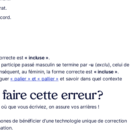
rat.
ccord.
orrecte est
« incluse »
.
e participe passé masculin se termine par
-u
(
exclu
), celui de
onséquent, au féminin, la forme correcte est
« incluse »
.
nguer
« palier » et « pallier »
et savoir dans quel contexte
aire cette erreur ?
, où que vous écriviez, on assure vos arrières !
ones de bénéficier d’une technologie unique de correction
sation.