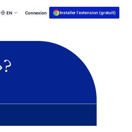
Choisir
Installer l’extension (gratuit)
EN
Connexion
une
langue
 ?