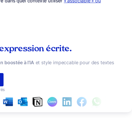
 dans quel contexte utiliser
« associable » ou
 expression écrite.
n boostée à l’IA
et style impeccable pour des textes
rés