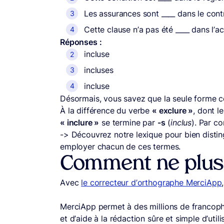
Les assurances sont ____ dans le cont
Cette clause n’a pas été ____ dans l’a
Réponses :
incluse
incluses
incluse
Désormais, vous savez que la seule forme c
À la différence du verbe
« exclure »
, dont l
« inclure »
se termine par
-s
(
inclus
). Par c
-> Découvrez notre lexique pour bien disti
employer chacun de ces termes.
Comment ne plus f
Avec
le correcteur d’orthographe MerciApp
MerciApp permet à des millions de francoph
et d’aide à la rédaction sûre et simple d’utili