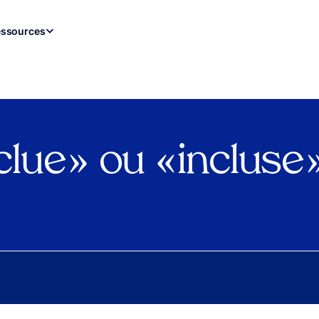
ssources
clue » ou « incluse »