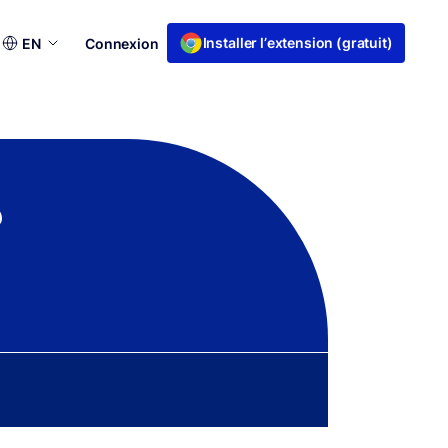
Choisir
Installer l’extension (gratuit)
EN
Connexion
une
langue
?