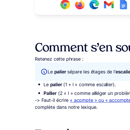
Comment s’en sou
Retenez cette phrase :
Le
palier
sépare les étages de l’
escali
Le
palier
(1 « l » comme esca
l
ier).
Pallier
(2 « l » comme a
ll
éger un problè
-> Faut-il écrire
« acompte » ou « accompt
complète dans notre lexique.