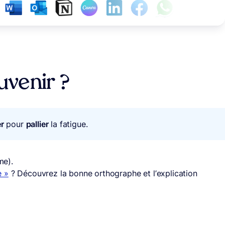
venir ?
er
pour
pallier
la fatigue.
me).
e »
? Découvrez la bonne orthographe et l’explication