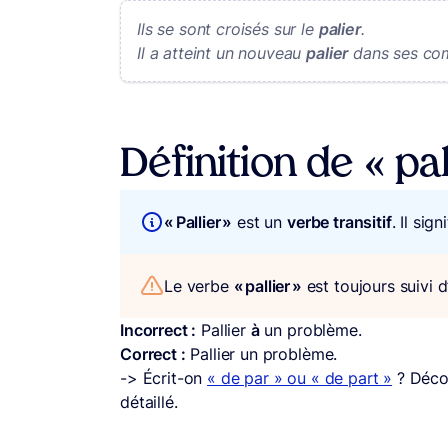
Ils se sont croisés sur le
palier
.
Il a atteint un nouveau
palier
dans ses co
Définition de « pal
« Pallier »
est un
verbe transitif
. Il si
Le verbe
« pallier »
est toujours suivi 
Incorrect :
Pallier
à
un problème.
Correct :
Pallier un problème.
-> Écrit-on
« de par » ou « de part »
? Décou
détaillé.