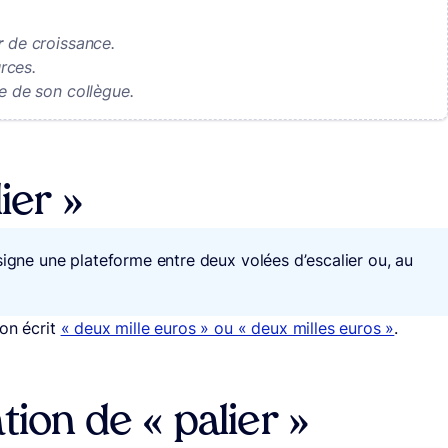
r
de croissance.
rces.
e de son collègue.
ier »
signe une plateforme entre deux volées d’escalier ou, au
’on écrit
« deux mille euros » ou « deux milles euros »
.
tion de « palier »