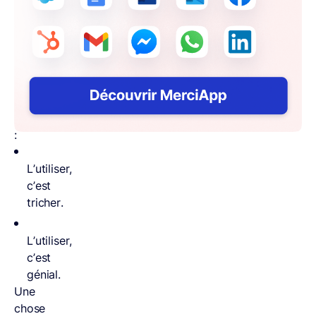
Alors,
deux
écoles
s’opposent
chez
les
communicants
:
L’utiliser,
c’est
tricher.
L’utiliser,
c’est
génial.
Une
chose