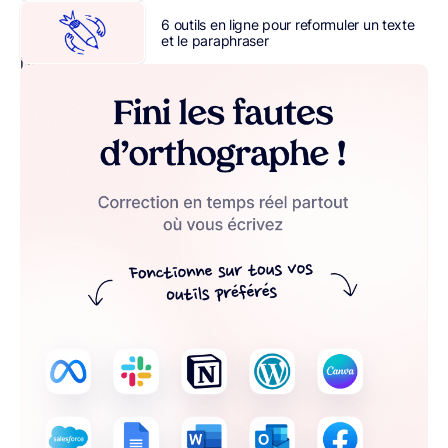
en
6 outils en ligne pour reformuler un texte
saisit
et le paraphraser
l’intérêt.
L’IA
transforme
notre
monde,
les
métiers,
mais
aussi
et
c’est
indéniable
:
surtout
la
communication
digitale.