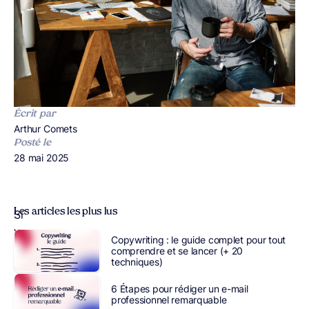
Écrit par
Publié par
Arthur Comets
Posté le
Publié le
28 mai 2025
Les articles les plus lus
Si
vous
Copywriting : le guide complet pour tout
suivez
comprendre et se lancer (+ 20
techniques)
l’actualité,
vous
6 Étapes pour rédiger un e-mail
le
professionnel remarquable