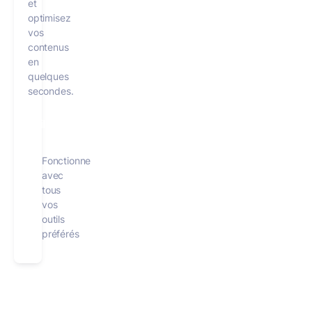
et
optimisez
vos
contenus
en
quelques
secondes.
Utiliser MerciApp IA gratuitement
Fonctionne
avec
tous
vos
outils
préférés