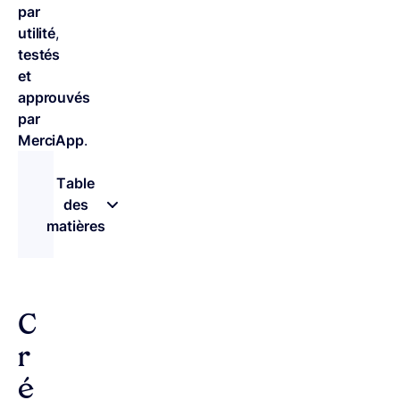
par
utilité
,
testés
et
approuvés
par
MerciApp
.
Table
des
matières
– appuyez sur le bouton pour sélectionner une 
C
r
é