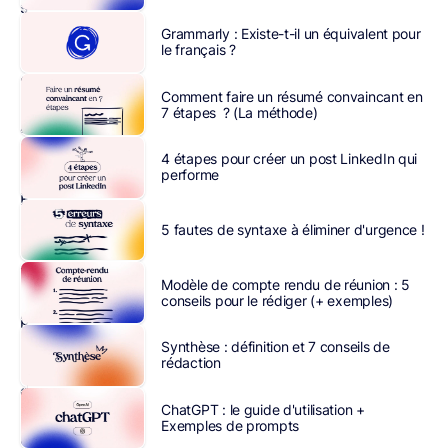
savez
:
Grammarly : Existe-t-il un équivalent pour
le français ?
la
grande
Comment faire un résumé convaincant en
révolution
7 étapes ? (La méthode)
actuelle,
c’est
4 étapes pour créer un post LinkedIn qui
l’IA
.
performe
Et
plus
5 fautes de syntaxe à éliminer d'urgence !
le
temps
Modèle de compte rendu de réunion : 5
passe,
conseils pour le rédiger (+ exemples)
plus
elle
Synthèse : définition et 7 conseils de
rédaction
se
développe,
ChatGPT : le guide d'utilisation +
plus
Exemples de prompts
on