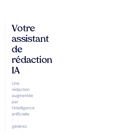
Votre
assistant
de
rédaction
IA
Une
rédaction
augmentée
par
l’intelligence
artificielle
:
générez