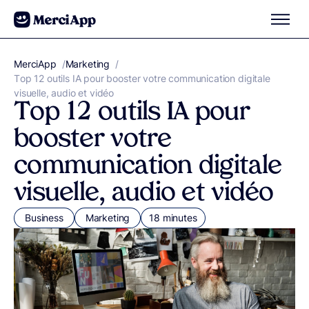
Aller au contenu
MerciApp
correcteur orthographe
/
Marketing
/
Top 12 outils IA pour booster votre communication digitale
visuelle, audio et vidéo
Top 12 outils IA pour
booster votre
communication digitale
visuelle, audio et vidéo
Business
Marketing
18 minutes