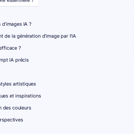
le essentielle ?
 d’images IA ?
 de la génération d’image par l’IA
fficace ?
ompt IA précis
styles artistiques
ues et inspirations
on des couleurs
erspectives