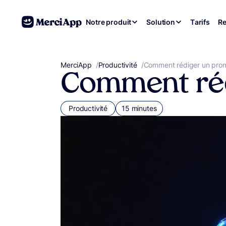
Aller au contenu
Notre produit
Solution
Tarifs
Re
MerciApp
correcteur orthographe
/
Productivité
/
Comment rédiger un prom
Comment réd
Productivité
15 minutes