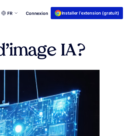
Choisir
Installer l’extension (gratuit)
FR
Connexion
une
langue
’image IA ?