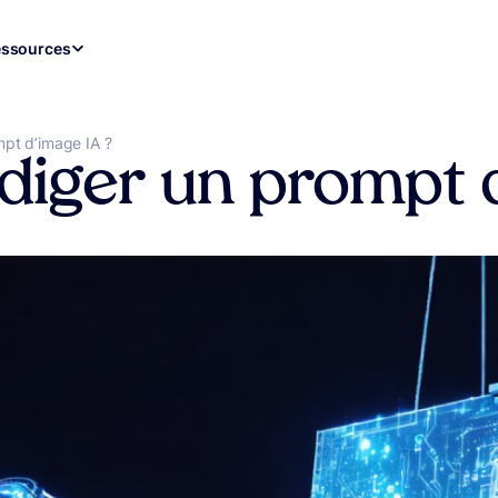
ssources
pt d’image IA ?
iger un prompt d