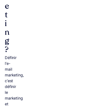
e
t
i
n
g
?
Définir
l’e-
mail
marketing,
c’est
définir
le
marketing
et