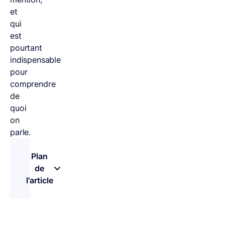
et
qui
est
pourtant
indispensable
pour
comprendre
de
quoi
on
parle.
Plan
de
l'article
– appuyez sur le bouton pour sélectionner une n