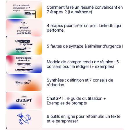
de
Comment faire un résumé convaincant en
son
7 étapes ? (La méthode)
activité,
sans
4 étapes pour créer un post LinkedIn qui
atterrir
performe
dans
les
5 fautes de syntaxe à éliminer d'urgence !
spams.
La
Modèle de compte rendu de réunion : 5
liste
conseils pour le rédiger (+ exemples)
email
est
Synthèse : définition et 7 conseils de
rédaction
le
véritable
ChatGPT : le guide d'utilisation +
trésor
Exemples de prompts
de
toute
6 outils en ligne pour reformuler un texte
entreprise
et le paraphraser
qui