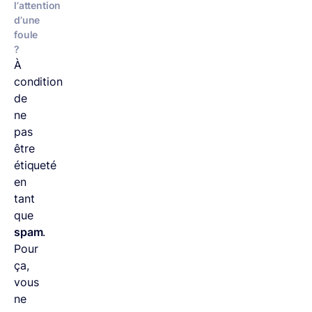
l’attention
d’une
foule
?
À
condition
de
ne
pas
être
étiqueté
en
tant
que
spam
.
Pour
ça,
vous
ne