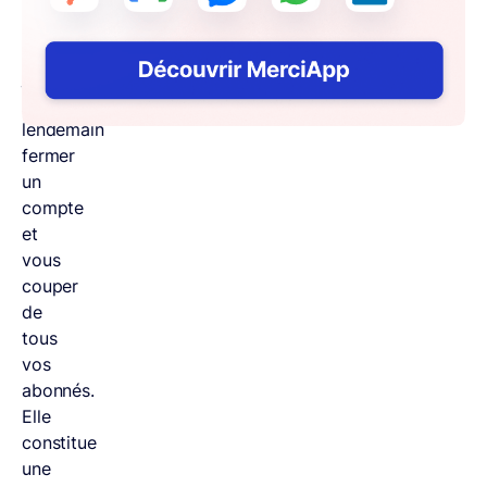
peuvent
du
jour
au
lendemain
fermer
un
compte
et
vous
couper
de
tous
vos
abonnés.
Elle
constitue
une