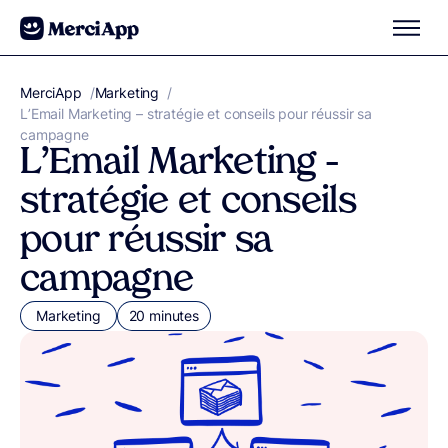
Aller au contenu
MerciApp
correcteur orthographe
/
Marketing
/
L’Email Marketing – stratégie et conseils pour réussir sa
campagne
L’Email Marketing –
stratégie et conseils
pour réussir sa
campagne
Marketing
20 minutes