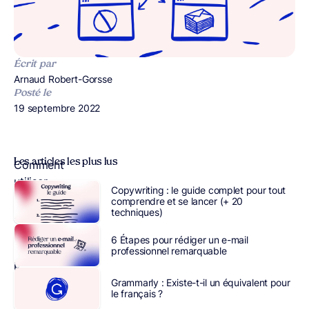
Écrit par
Publié par
Arnaud Robert-Gorsse
Posté le
Publié le
19 septembre 2022
Les articles les plus lus
Comment
utiliser
Copywriting : le guide complet pour tout
le
comprendre et se lancer (+ 20
techniques)
marketing
par
6 Étapes pour rédiger un e-mail
email
professionnel remarquable
pour
la
Grammarly : Existe-t-il un équivalent pour
le français ?
croissance