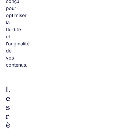
conçu
pour
optimiser
la
fluidité
et
l’originalité
de
vos
contenus.
L
e
s
r
è