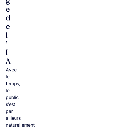
g
e
d
e
l
’
I
A
Avec
le
temps,
le
public
s’est
par
ailleurs
naturellement