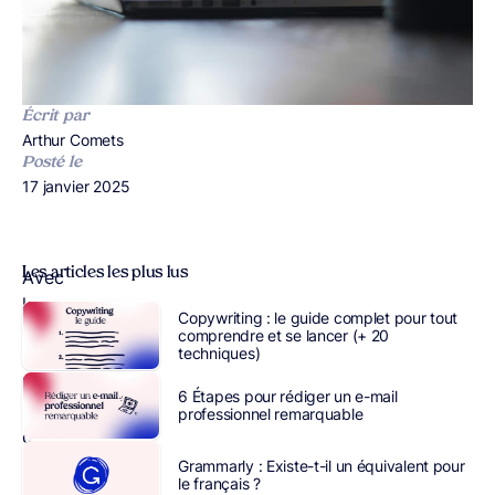
Écrit par
Publié par
Arthur Comets
Posté le
Publié le
17 janvier 2025
Les articles les plus lus
Avec
le
Copywriting : le guide complet pour tout
développement
comprendre et se lancer (+ 20
techniques)
d’
outils
IA
6 Étapes pour rédiger un e-mail
permettant
professionnel remarquable
de
générer
Grammarly : Existe-t-il un équivalent pour
le français ?
du