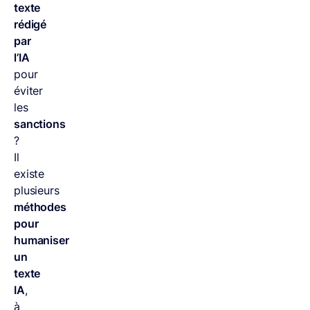
texte
rédigé
par
l’IA
pour
éviter
les
sanctions
?
Il
existe
plusieurs
méthodes
pour
humaniser
un
texte
IA
,
à