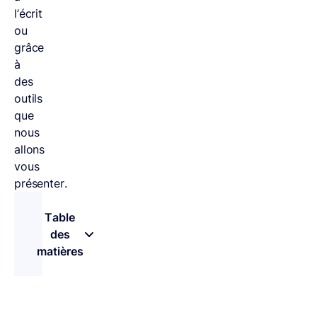
l’écrit
ou
grâce
à
des
outils
que
nous
allons
vous
présenter.
Table
des
matières
– appuyez sur le bouton pour sélectionner une 