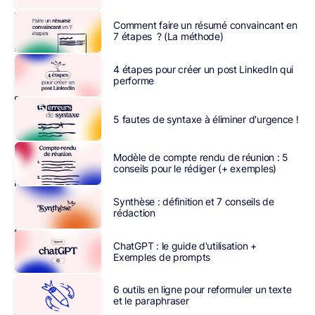
contenu,
Comment faire un résumé convaincant en
à
7 étapes ? (La méthode)
l’image
de
4 étapes pour créer un post LinkedIn qui
ChatGPT
performe
ou
encore
5 fautes de syntaxe à éliminer d'urgence !
de
Microsoft
Modèle de compte rendu de réunion : 5
Copilot
,
conseils pour le rédiger (+ exemples)
le
web
Synthèse : définition et 7 conseils de
rédaction
s’est
très
ChatGPT : le guide d'utilisation +
rapidement
Exemples de prompts
retrouvé
noyé
6 outils en ligne pour reformuler un texte
sous
et le paraphraser