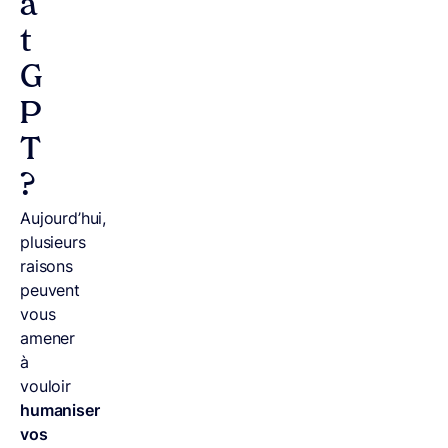
a
t
G
P
T
?
Aujourd’hui,
plusieurs
raisons
peuvent
vous
amener
à
vouloir
humaniser
vos