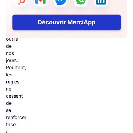
et
professionnels
utilisent
aussi
ces
outils
de
nos
jours.
Pourtant,
les
règles
ne
cessent
de
se
renforcer
face
à