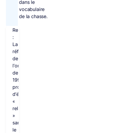
dans le
vocabulaire
de la chasse.
Remarque
:
La
réforme
de
l’orthographe
de
1990
propose
d’écrire
«
relai
»
sans
le