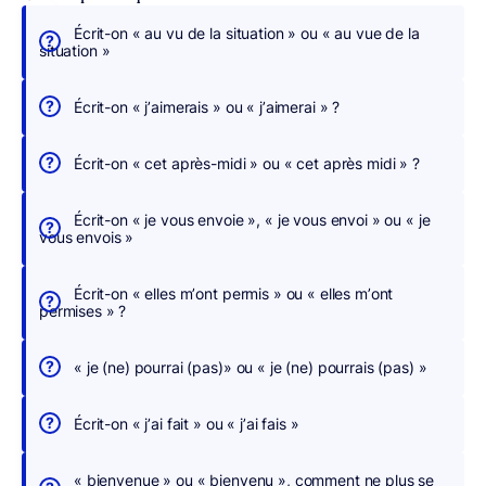
Écrit-on « au vu de la situation » ou « au vue de la
É
situation »
c
r
Écrit-on « j’aimerais » ou « j’aimerai » ?
i
v
Écrit-on « cet après-midi » ou « cet après midi » ?
e
z
Écrit-on « je vous envoie », « je vous envoi » ou « je
s
vous envois »
a
n
Écrit-on « elles m’ont permis » ou « elles m’ont
s
permises » ?
c
h
« je (ne) pourrai (pas)» ou « je (ne) pourrais (pas) »
e
r
Écrit-on « j’ai fait » ou « j’ai fais »
c
h
« bienvenue » ou « bienvenu », comment ne plus se