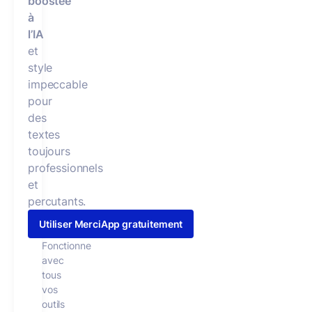
boostée
à
l’IA
et
style
impeccable
pour
des
textes
toujours
professionnels
et
percutants.
Utiliser MerciApp gratuitement
Fonctionne
avec
tous
vos
outils