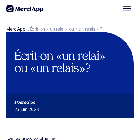
Aller au contenu
MerciApp
correcteur orthographe
/
Écrit-on « un relai » ou « un relais » ?
Écrit-on « un relai »
ou « un relais » ?
Posted on
Publié le
26 juin 2023
Les lexiques les plus lus