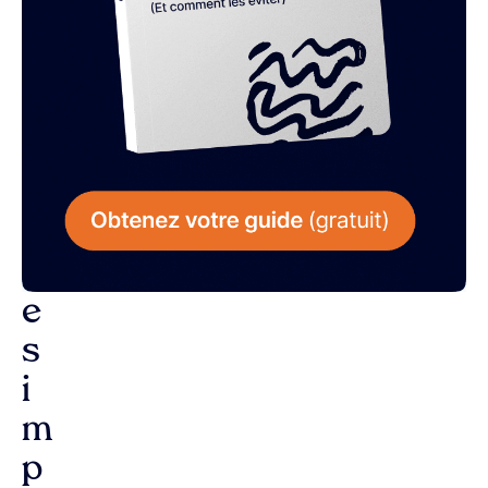
L
a
r
é
p
o
n
s
e
s
i
m
p