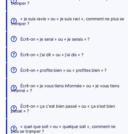
tromper ?
e
r
« je suis ravie » ou « je suis ravi », comment ne plus se
,
tromper ?
n
o
Écrit-on « je serai » ou « je serais » ?
u
s
Écrit-on « j’ai dit » ou « j’ai dis » ?
c
o
Écrit-on « profite bien » ou « profites bien » ?
r
r
Écrit-on « je vous tiens informée » ou « je vous tiens
i
informé » ?
g
e
Écrit-on « ça c’est bien passé » ou « ça s’est bien
o
passé » ?
n
s
« quel que soit » ou « quelque soit », comment ne
p
plus se tromper ?