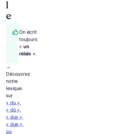
l
e
On écrit
toujours
«
un
relais
».
→
Découvrez
notre
lexique
sur
« du »,
« dû »,
« dus »,
« due »,
ou