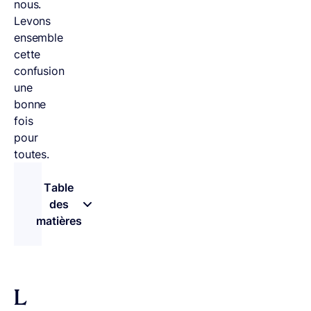
nous.
Levons
ensemble
cette
confusion
une
bonne
fois
pour
toutes.
Table
des
matières
– appuyez sur le bouton pour sélectionner une 
L