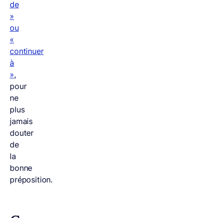
de
»
ou
«
continuer
à
»
,
pour
ne
plus
jamais
douter
de
la
bonne
préposition.