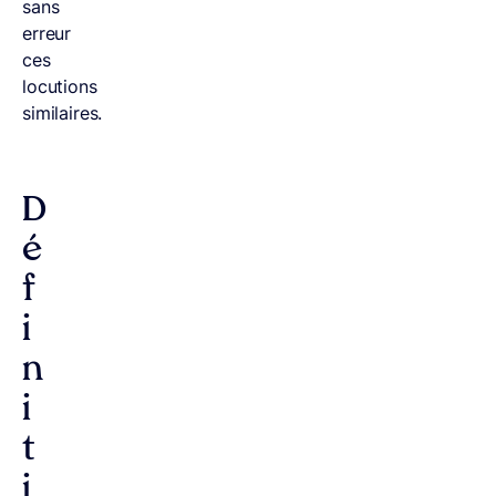
sans
erreur
ces
locutions
similaires.
D
é
f
i
n
i
t
i