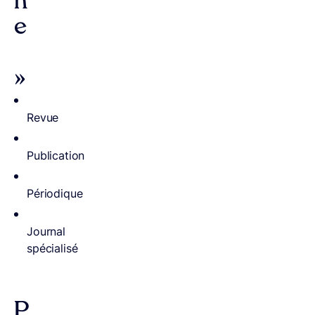
n
e
»
Revue
Publication
Périodique
Journal
spécialisé
P