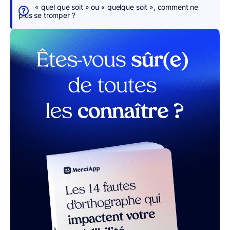
s
« quel que soit » ou « quelque soit », comment ne
p
plus se tromper ?
o
u
r
v
o
u
s
r MerciApp (gratuit)
On
écrit
bien
«
magasin
»,
alors