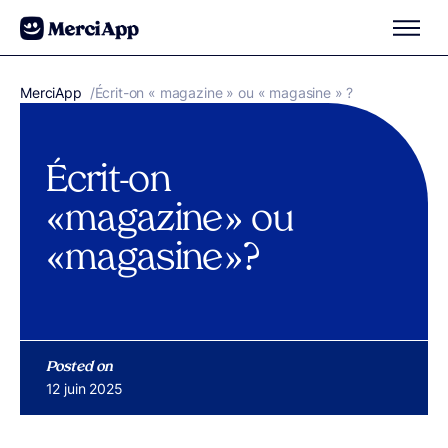
Aller au contenu
MerciApp
correcteur orthographe
/
Écrit-on « magazine » ou « magasine » ?
Écrit-on
« magazine » ou
« magasine » ?
Posted on
Publié le
12 juin 2025