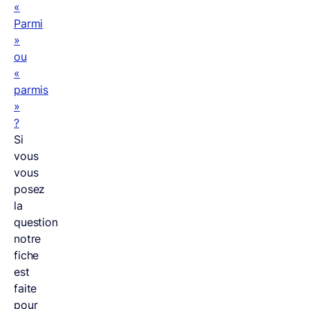
«
Parmi
»
ou
«
parmis
»
?
Si
vous
vous
posez
la
question
notre
fiche
est
faite
pour