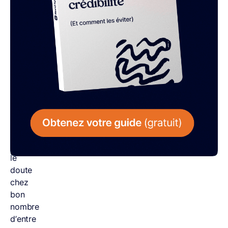
pourquoi
pas
«
magasine
»
?
Cette
faute,
fréquente,
a
déjà
semé
le
doute
chez
bon
nombre
d’entre