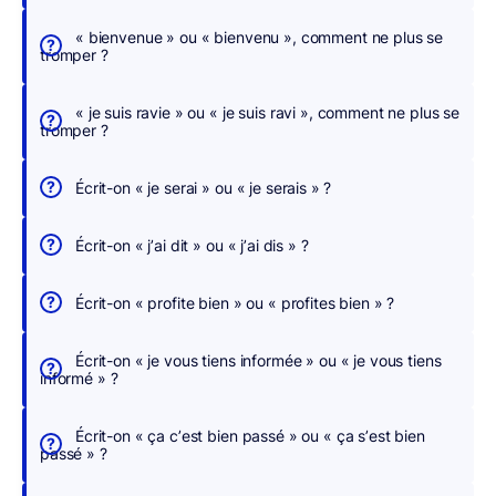
c
h
« bienvenue » ou « bienvenu », comment ne plus se
tromper ?
e
r
« je suis ravie » ou « je suis ravi », comment ne plus se
,
tromper ?
n
o
Écrit-on « je serai » ou « je serais » ?
u
s
Écrit-on « j’ai dit » ou « j’ai dis » ?
c
o
Écrit-on « profite bien » ou « profites bien » ?
r
r
Écrit-on « je vous tiens informée » ou « je vous tiens
i
informé » ?
g
e
Écrit-on « ça c’est bien passé » ou « ça s’est bien
o
passé » ?
n