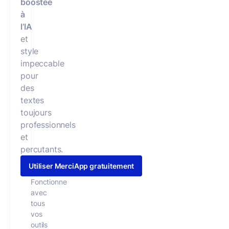
boostée
à
l’IA
et
style
impeccable
pour
des
textes
toujours
professionnels
et
percutants.
Utiliser MerciApp gratuitement
Fonctionne
avec
tous
vos
outils