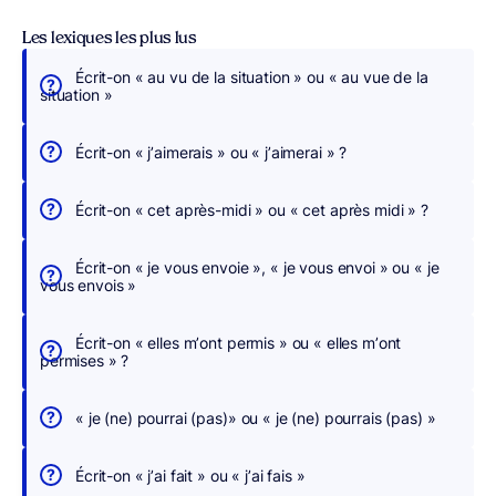
Les lexiques les plus lus
Écrit-on « au vu de la situation » ou « au vue de la
É
situation »
c
r
Écrit-on « j’aimerais » ou « j’aimerai » ?
i
v
Écrit-on « cet après-midi » ou « cet après midi » ?
e
z
Écrit-on « je vous envoie », « je vous envoi » ou « je
s
vous envois »
a
n
Écrit-on « elles m’ont permis » ou « elles m’ont
s
permises » ?
c
h
« je (ne) pourrai (pas)» ou « je (ne) pourrais (pas) »
e
r
Écrit-on « j’ai fait » ou « j’ai fais »