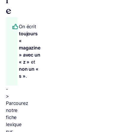
l
e
On écrit
toujours
«
magazine
» avec un
« z »
et
non un «
s »
.
-
>
Parcourez
notre
fiche
lexique
sur