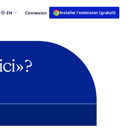
Choisir
Installer l’extension (gratuit)
EN
Connexion
une
langue
ci » ?