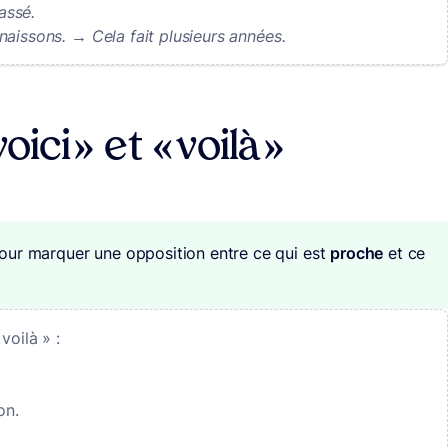
assé.
aissons. → Cela fait plusieurs années.
oici » et « voilà »
our marquer une opposition entre ce qui est
proche
et ce
voilà » :
on.