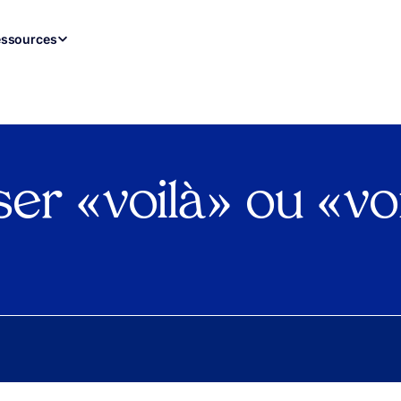
ssources
er « voilà » ou « voi