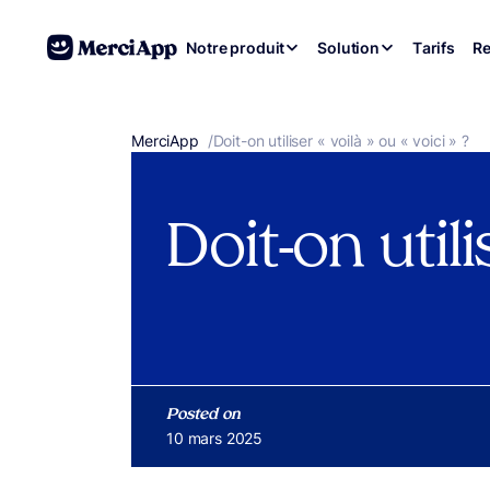
Aller au contenu
Notre produit
Solution
Tarifs
Re
MerciApp
correcteur orthographe
/
Doit-on utiliser « voilà » ou « voici » ?
Doit-on utilis
Posted on
Publié le
10 mars 2025