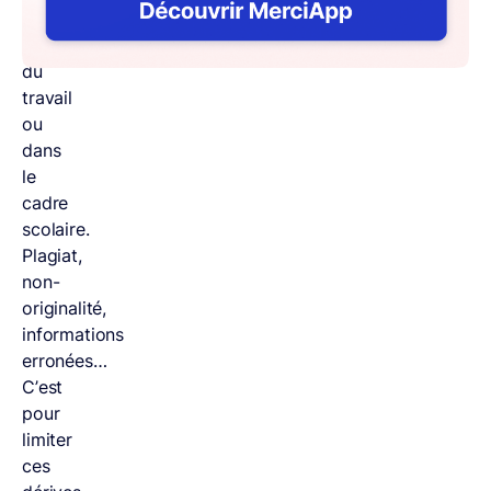
le
monde
du
travail
ou
dans
le
cadre
scolaire.
Plagiat,
non-
originalité,
informations
erronées…
C’est
pour
limiter
ces