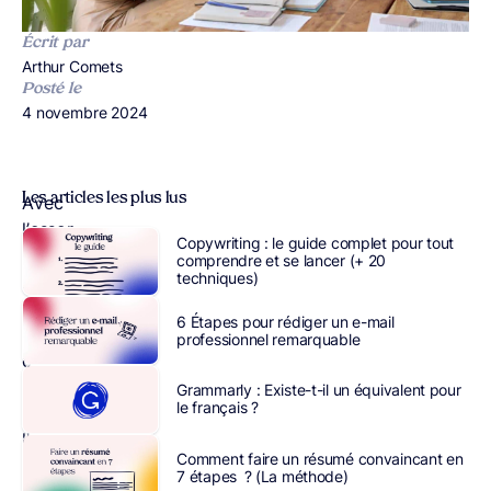
Écrit par
Publié par
Arthur Comets
Posté le
Publié le
4 novembre 2024
Les articles les plus lus
Avec
l’essor
Copywriting : le guide complet pour tout
de
ChatGPT
et
comprendre et se lancer (+ 20
techniques)
autres
générateurs
6 Étapes pour rédiger un e-mail
de
professionnel remarquable
contenus
basés
Grammarly : Existe-t-il un équivalent pour
le français ?
sur
l’intelligence
Comment faire un résumé convaincant en
artificielle,
7 étapes ? (La méthode)