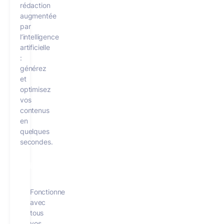
rédaction
augmentée
par
l’intelligence
artificielle
:
générez
et
optimisez
vos
contenus
en
quelques
secondes.
Utiliser MerciApp IA gratuitement
Fonctionne
avec
tous
vos