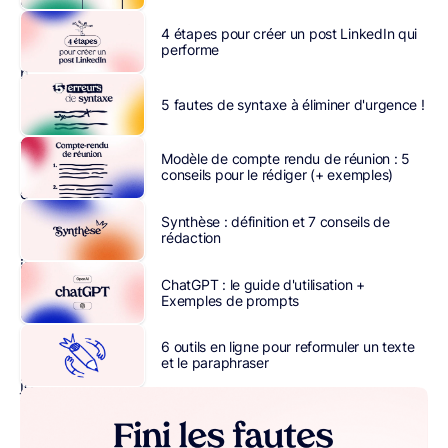
ce
sont
4 étapes pour créer un post LinkedIn qui
de
performe
nouvelles
manières
5 fautes de syntaxe à éliminer d'urgence !
de
travailler
Modèle de compte rendu de réunion : 5
et
conseils pour le rédiger (+ exemples)
de
rechercher
Synthèse : définition et 7 conseils de
rédaction
des
informations
ChatGPT : le guide d'utilisation +
qui
Exemples de prompts
ont
vu
6 outils en ligne pour reformuler un texte
le
et le paraphraser
jour.
Si
l’IA