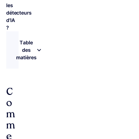
les
détecteurs
d’IA
?
Table
des
matières
– appuyez sur le bouton pour sélectionner une 
C
o
m
m
e