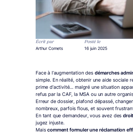
Écrit par
Posté le
Publié par
Arthur Comets
Publié le
16 juin 2025
Face à l’augmentation des
démarches admini
simple. En réalité, obtenir une aide social
prime d’activité… malgré une situation appar
refus par la CAF, la MSA ou un autre organi
Erreur de dossier, plafond dépassé, changem
nombreux, parfois flous, et souvent frustrant
En tant que demandeur, vous avez des
droi
jugez injuste.
Mais
comment formuler une réclamation effica