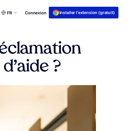
Choisir
Installer l’extension (gratuit)
FR
Connexion
une
langue
éclamation
 d’aide ?