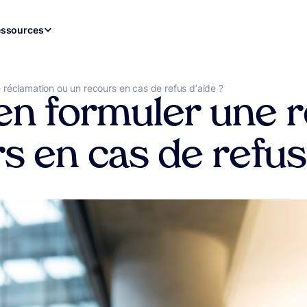
ssources
réclamation ou un recours en cas de refus d’aide ?
n formuler une r
s en cas de refus