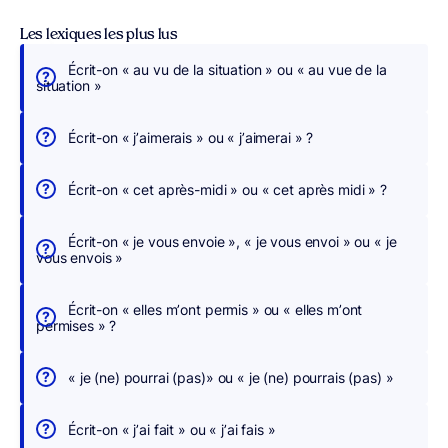
Les lexiques les plus lus
Écrit-on « au vu de la situation » ou « au vue de la
É
situation »
c
r
Écrit-on « j’aimerais » ou « j’aimerai » ?
i
v
Écrit-on « cet après-midi » ou « cet après midi » ?
e
z
Écrit-on « je vous envoie », « je vous envoi » ou « je
s
vous envois »
a
n
Écrit-on « elles m’ont permis » ou « elles m’ont
s
permises » ?
c
h
« je (ne) pourrai (pas)» ou « je (ne) pourrais (pas) »
e
r
Écrit-on « j’ai fait » ou « j’ai fais »