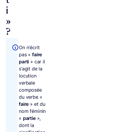
t
i
»
?
On n’écrit
pas «
faire
parti
» car il
s’agit de la
locution
verbale
composée
du verbe «
faire
» et du
nom féminin
«
partie
»,
dont la