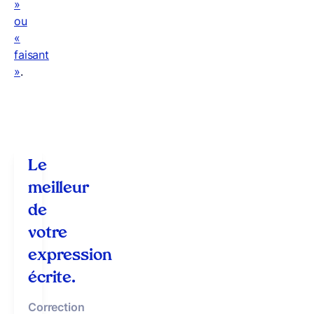
»
ou
«
faisant
»
.
Le
meilleur
de
votre
expression
écrite.
Correction