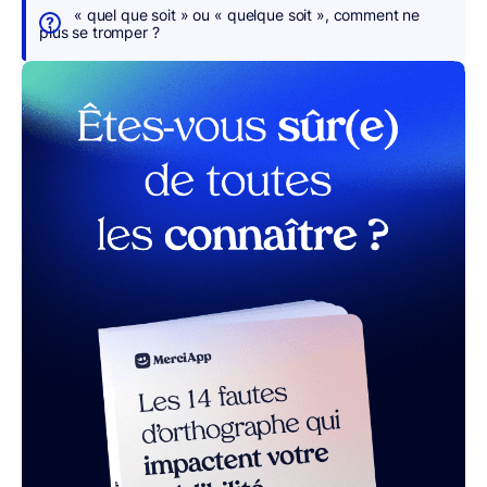
s
« quel que soit » ou « quelque soit », comment ne
p
plus se tromper ?
o
u
r
v
o
u
s
r MerciApp (gratuit)
Table
des
matières
– appuyez sur le bouton pour sélectionner une 