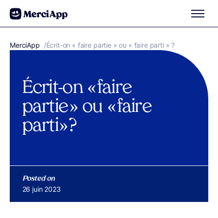
Aller au contenu
MerciApp
correcteur orthographe
/
Écrit-on « faire partie » ou « faire parti » ?
Écrit-on « faire
partie » ou « faire
parti » ?
Posted on
Publié le
26 juin 2023