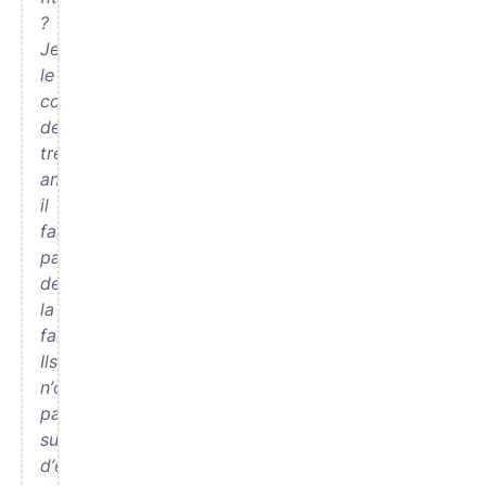
?
Je
le
connais
depuis
trente
ans,
il
fait
partie
de
la
famille.
Ils
n’ont
pas
suffisamment
d’expérience