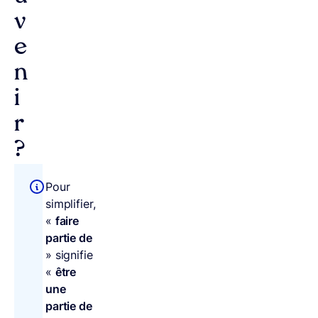
v
e
n
i
r
?
Pour
simplifier,
«
faire
partie de
» signifie
«
être
une
partie de