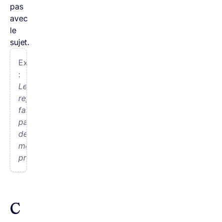
pas
avec
le
sujet.
Exemple
:
Le
repos
fait
partie
de
mes
priorités.
C