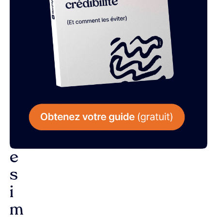
L
a
r
é
p
o
n
s
e
s
i
m