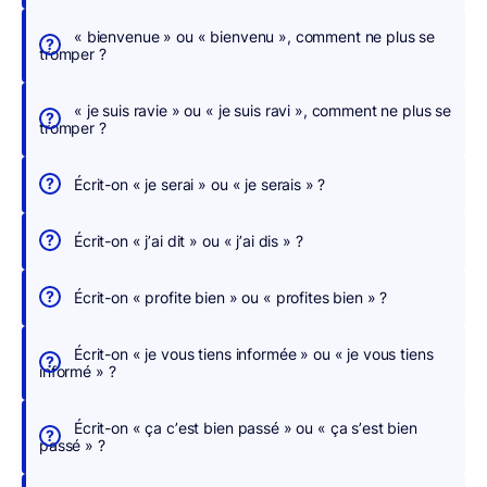
c
h
« bienvenue » ou « bienvenu », comment ne plus se
tromper ?
e
r
« je suis ravie » ou « je suis ravi », comment ne plus se
,
tromper ?
n
o
Écrit-on « je serai » ou « je serais » ?
u
s
Écrit-on « j’ai dit » ou « j’ai dis » ?
c
o
Écrit-on « profite bien » ou « profites bien » ?
r
r
Écrit-on « je vous tiens informée » ou « je vous tiens
i
informé » ?
g
e
Écrit-on « ça c’est bien passé » ou « ça s’est bien
o
passé » ?
n