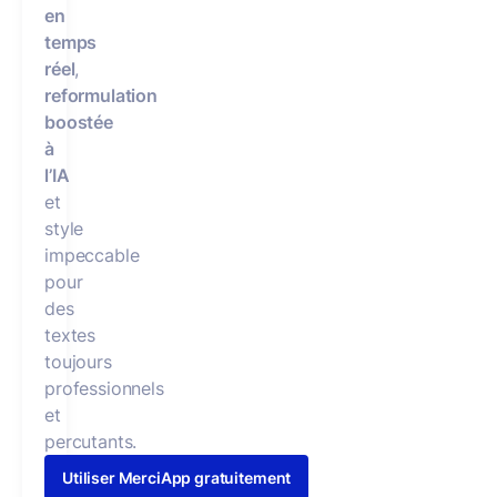
en
temps
réel
,
reformulation
boostée
à
l’IA
et
style
impeccable
pour
des
textes
toujours
professionnels
et
percutants.
Utiliser MerciApp gratuitement