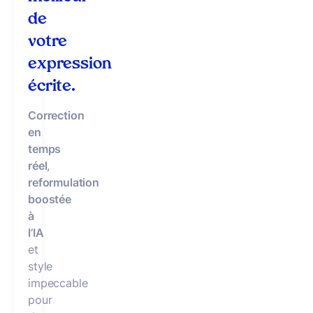
de
votre
expression
écrite.
Correction
en
temps
réel
,
reformulation
boostée
à
l’IA
et
style
impeccable
pour