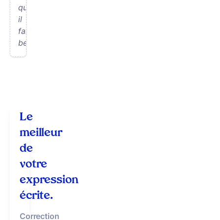
quand
il
fait
beau.
Le
meilleur
de
votre
expression
écrite.
Correction