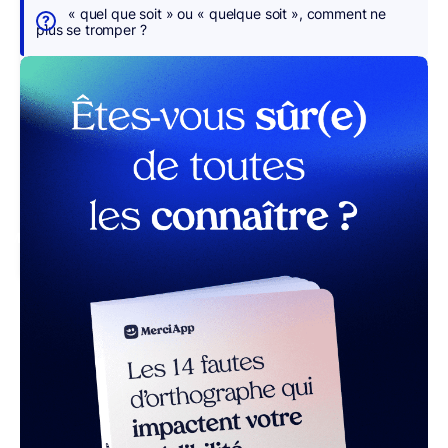
s
« quel que soit » ou « quelque soit », comment ne
p
plus se tromper ?
o
u
r
v
o
u
s
r MerciApp (gratuit)
Homonymes,
«
travail
»
et
«
travaille