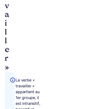
v
a
i
l
l
e
r
»
Le verbe «
travailler »
appartient au
1er groupe, il
est intransitif,