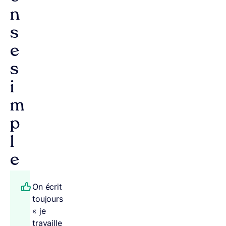
n
s
e
s
i
m
p
l
e
On écrit
toujours
« je
travaille