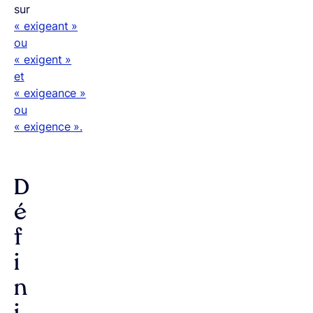
sur
« exigeant »
ou
« exigent »
et
« exigeance »
ou
« exigence ».
D
é
f
i
n