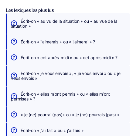
Les lexiques les plus lus
Écrit-on « au vu de la situation » ou « au vue de la
É
situation »
c
r
Écrit-on « j’aimerais » ou « j’aimerai » ?
i
v
Écrit-on « cet après-midi » ou « cet après midi » ?
e
z
Écrit-on « je vous envoie », « je vous envoi » ou « je
s
vous envois »
a
n
Écrit-on « elles m’ont permis » ou « elles m’ont
s
permises » ?
c
h
« je (ne) pourrai (pas)» ou « je (ne) pourrais (pas) »
e
r
Écrit-on « j’ai fait » ou « j’ai fais »