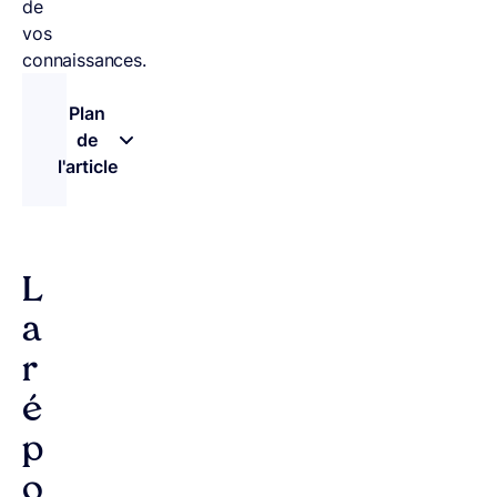
de
vos
connaissances.
Plan
de
l'article
– appuyez sur le bouton pour sélectionner une n
L
a
r
é
p
o