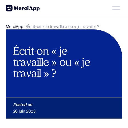
Aller au contenu
MerciApp
correcteur orthographe
/
Écrit-on « je travaille » ou « je travail » ?
Écrit-on « je
travaille » ou « je
travail » ?
Posted on
Publié le
26 juin 2023