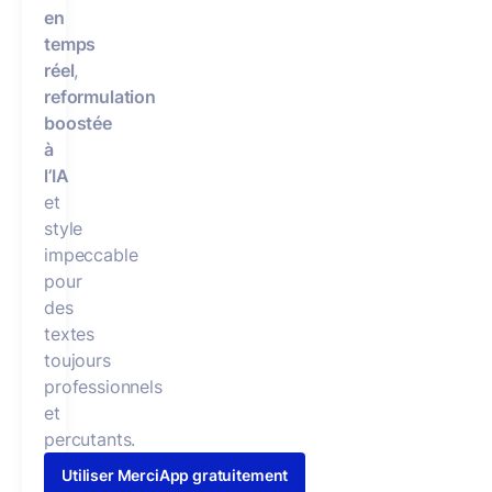
en
temps
réel
,
reformulation
boostée
à
l’IA
et
style
impeccable
pour
des
textes
toujours
professionnels
et
percutants.
Utiliser MerciApp gratuitement