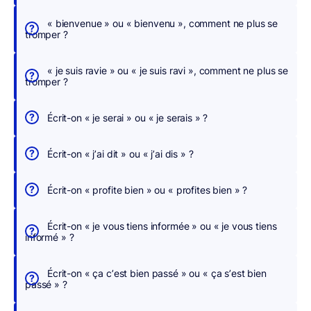
c
h
« bienvenue » ou « bienvenu », comment ne plus se
tromper ?
e
r
« je suis ravie » ou « je suis ravi », comment ne plus se
,
tromper ?
n
o
Écrit-on « je serai » ou « je serais » ?
u
s
Écrit-on « j’ai dit » ou « j’ai dis » ?
c
o
Écrit-on « profite bien » ou « profites bien » ?
r
r
Écrit-on « je vous tiens informée » ou « je vous tiens
i
informé » ?
g
e
Écrit-on « ça c’est bien passé » ou « ça s’est bien
o
passé » ?
n