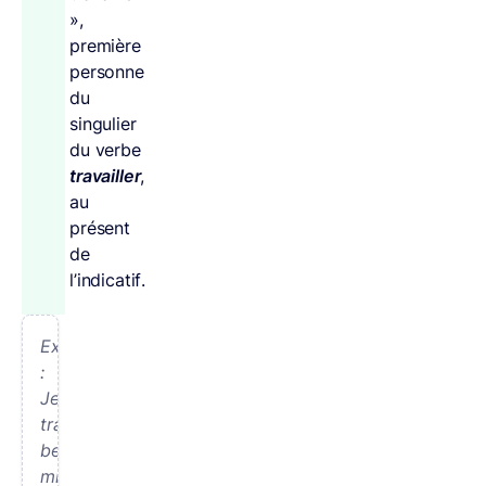
»,
première
personne
du
singulier
du verbe
travailler
,
au
présent
de
l’indicatif.
Exemple
:
Je
travaille
beaucoup
mieux