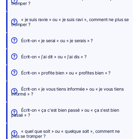
tromper ?
e
r
« je suis ravie » ou « je suis ravi », comment ne plus se
,
tromper ?
n
o
Écrit-on « je serai » ou « je serais » ?
u
s
Écrit-on « j’ai dit » ou « j’ai dis » ?
c
o
Écrit-on « profite bien » ou « profites bien » ?
r
r
Écrit-on « je vous tiens informée » ou « je vous tiens
i
informé » ?
g
e
Écrit-on « ça c’est bien passé » ou « ça s’est bien
o
passé » ?
n
s
« quel que soit » ou « quelque soit », comment ne
p
plus se tromper ?