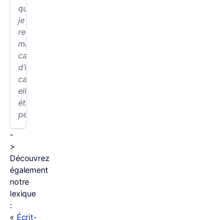
que
je
refasse
ma
carte
d’identité
car
elle
était
périmée.
-
>
Découvrez
également
notre
lexique
:
«
Écrit-