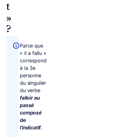
t
»
?
Parce que
« il a fallu »
correspond
à la 3e
personne
du singulier
du verbe
falloir au
passé
composé
de
l’indicatif.