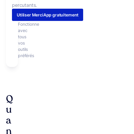
percutants.
Utiliser MerciApp gratuitement
Fonctionne
avec
tous
vos
outils
préférés
Q
u
a
n