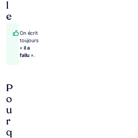
l
e
On écrit
toujours
«
il a
fallu
».
P
o
u
r
q