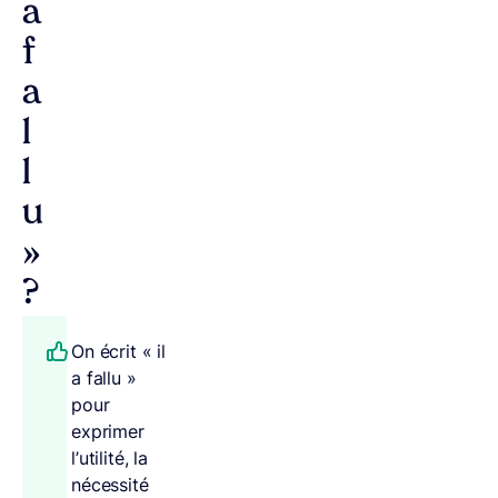
a
f
a
l
l
u
»
?
On écrit « il
a fallu »
pour
exprimer
l’utilité, la
nécessité