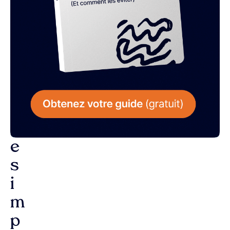
L
a
r
é
p
o
n
s
e
s
i
m
p