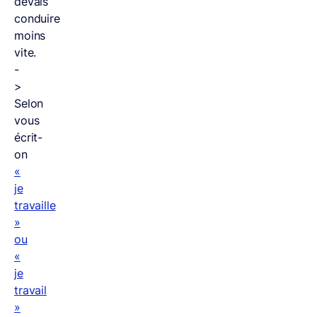
devais
conduire
moins
vite.
-
>
Selon
vous
écrit-
on
«
je
travaille
»
ou
«
je
travail
»