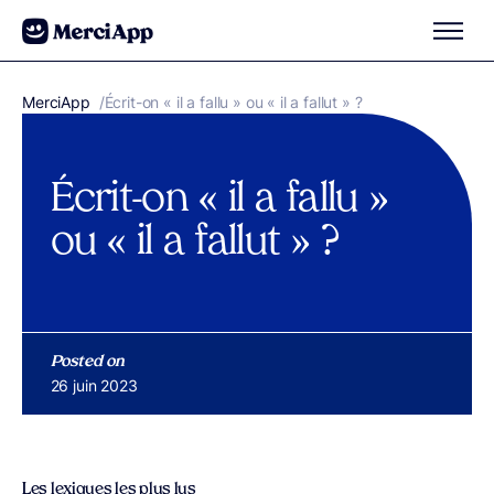
Aller au contenu
MerciApp
correcteur orthographe
/
Écrit-on « il a fallu » ou « il a fallut » ?
Écrit-on « il a fallu »
ou « il a fallut » ?
Posted on
Publié le
26 juin 2023
Les lexiques les plus lus