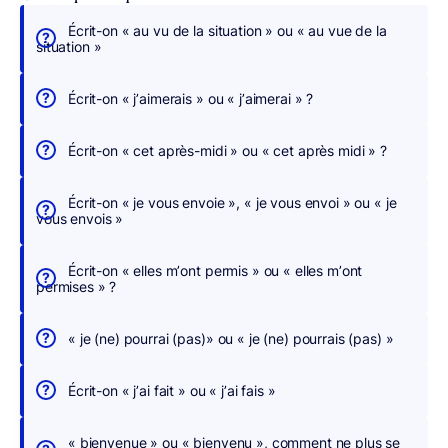
Écrit-on « au vu de la situation » ou « au vue de la
É
situation »
c
r
Écrit-on « j’aimerais » ou « j’aimerai » ?
i
v
Écrit-on « cet après-midi » ou « cet après midi » ?
e
z
Écrit-on « je vous envoie », « je vous envoi » ou « je
s
vous envois »
a
n
Écrit-on « elles m’ont permis » ou « elles m’ont
s
permises » ?
c
h
« je (ne) pourrai (pas)» ou « je (ne) pourrais (pas) »
e
r
Écrit-on « j’ai fait » ou « j’ai fais »
c
h
« bienvenue » ou « bienvenu », comment ne plus se