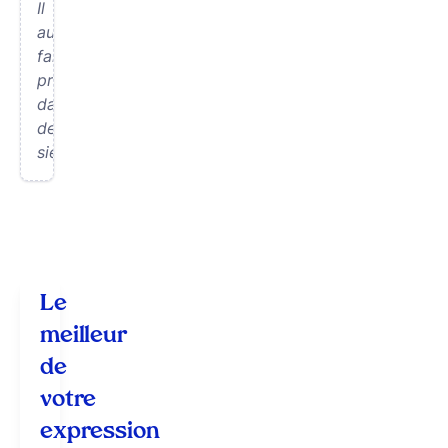
Il
aurait
fallu
prévoir
davantage
de
sièges.
Le
meilleur
de
votre
expression