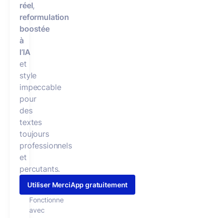
réel
,
reformulation
boostée
à
l’IA
et
style
impeccable
pour
des
textes
toujours
professionnels
et
percutants.
Utiliser MerciApp gratuitement
Fonctionne
avec