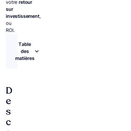
votre
retour
sur
investissement
,
ou
ROI.
Table
des
matières
– appuyez sur le bouton pour sélectionner une 
D
e
s
c