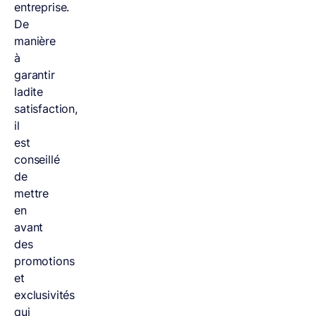
entreprise.
De
manière
à
garantir
ladite
satisfaction,
il
est
conseillé
de
mettre
en
avant
des
promotions
et
exclusivités
qui