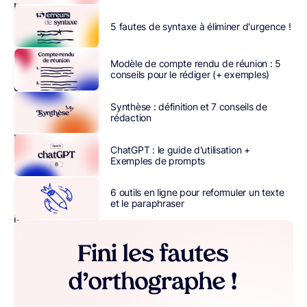
pas
négliger
5 fautes de syntaxe à éliminer d'urgence !
la
fidélisation
de
Modèle de compte rendu de réunion : 5
vos
conseils pour le rédiger (+ exemples)
clients
.
Essentielle
Synthèse : définition et 7 conseils de
rédaction
aux
performances
ChatGPT : le guide d'utilisation +
globales
Exemples de prompts
de
votre
6 outils en ligne pour reformuler un texte
société,
et le paraphraser
la
fidélisation
client
se
créait
et