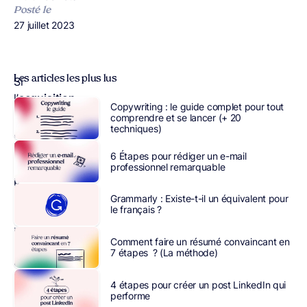
Posté le
Publié le
27 juillet 2023
Les articles les plus lus
Si
l’
acquisition
Copywriting : le guide complet pour tout
de
comprendre et se lancer (+ 20
techniques)
prospects
doit
impérativement
6 Étapes pour rédiger un e-mail
faire
professionnel remarquable
partie
de
Grammarly : Existe-t-il un équivalent pour
le français ?
vos
priorités,
Comment faire un résumé convaincant en
il
7 étapes ? (La méthode)
convient
de
4 étapes pour créer un post LinkedIn qui
ne
performe