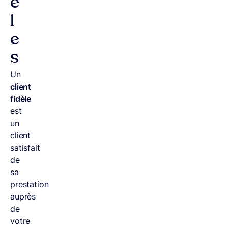
è
l
e
s
Un
client
fidèle
est
un
client
satisfait
de
sa
prestation
auprès
de
votre