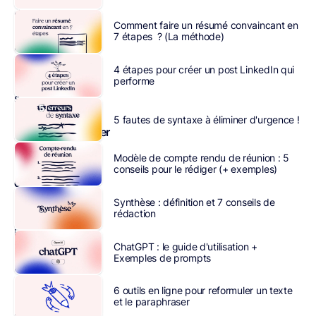
des
Comment faire un résumé convaincant en
plus
7 étapes ? (La méthode)
courtois :
dans
4 étapes pour créer un post LinkedIn qui
le
performe
secteur
du
5 fautes de syntaxe à éliminer d'urgence !
luxe,
chouchouter
ses
Modèle de compte rendu de réunion : 5
clients
conseils pour le rédiger (+ exemples)
en
magasin
est
Synthèse : définition et 7 conseils de
rédaction
un
impératif.
ChatGPT : le guide d'utilisation +
Or,
Exemples de prompts
ces
techniques
6 outils en ligne pour reformuler un texte
visant
et le paraphraser