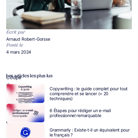
Écrit par
Publié par
Arnaud Robert-Gorsse
Posté le
Publié le
4 mars 2024
Les articles les plus lus
Coupe
de
Copywriting : le guide complet pour tout
champagne
comprendre et se lancer (+ 20
techniques)
à
l’arrivée,
6 Étapes pour rédiger un e-mail
fichier
professionnel remarquable
client
perfectionné,
Grammarly : Existe-t-il un équivalent pour
le français ?
accueil