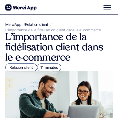
Aller au contenu
MerciApp
correcteur orthographe
/
Relation client
/
L’importance de la fidélisation client dans le e-commerce
L’importance de la
fidélisation client dans
le e-commerce
Relation client
11 minutes