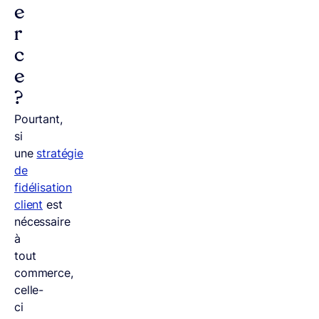
e
r
c
e
?
Pourtant,
si
une
stratégie
de
fidélisation
client
est
nécessaire
à
tout
commerce,
celle-
ci