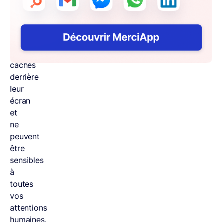
pas ?
Les
clients
du
e-
commerce
sont
cachés
derrière
leur
écran
et
ne
peuvent
être
sensibles
à
toutes
vos
attentions
humaines.