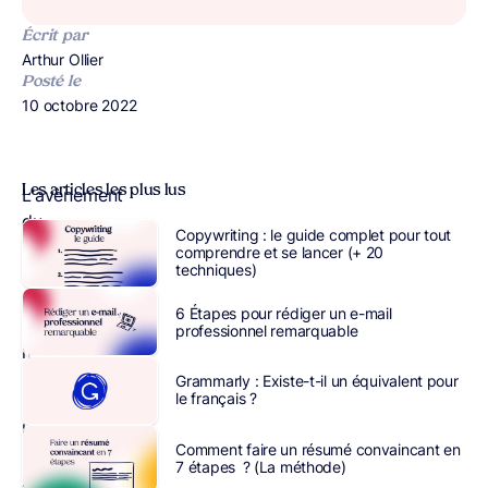
Écrit par
Publié par
Arthur Ollier
Posté le
Publié le
10 octobre 2022
Les articles les plus lus
L’avènement
du
Copywriting : le guide complet pour tout
digital
comprendre et se lancer (+ 20
techniques)
a
révolutionné
6 Étapes pour rédiger un e-mail
le
professionnel remarquable
marketing
traditionnel.
Grammarly : Existe-t-il un équivalent pour
le français ?
Aujourd’hui,
les
Comment faire un résumé convaincant en
entreprises
7 étapes ? (La méthode)
atteignent