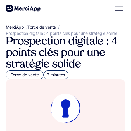
Aller au contenu
MerciApp
correcteur orthographe
/
Force de vente
/
Prospection digitale : 4 points clés pour une stratégie solide
Prospection digitale : 4
points clés pour une
stratégie solide
Force de vente
7 minutes