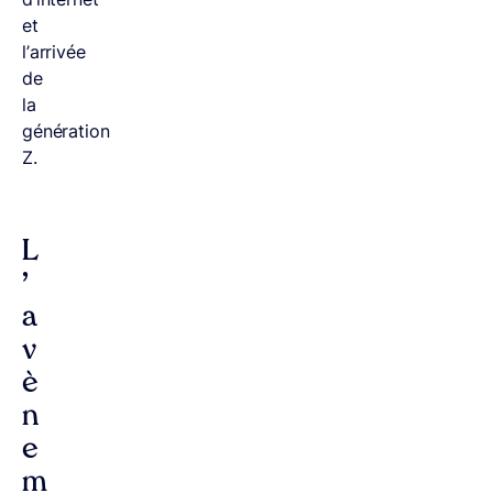
et
l’arrivée
de
la
génération
Z.
L
’
a
v
è
n
e
m