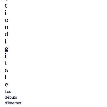
t
i
o
n
d
i
g
i
t
a
l
e
Les
débuts
d’internet