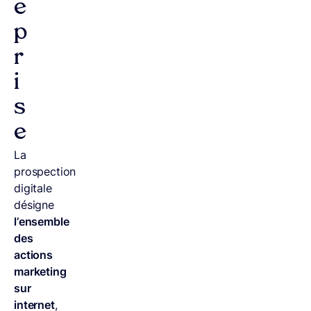
e
p
r
i
s
e
La
prospection
digitale
désigne
l’ensemble
des
actions
marketing
sur
internet
,