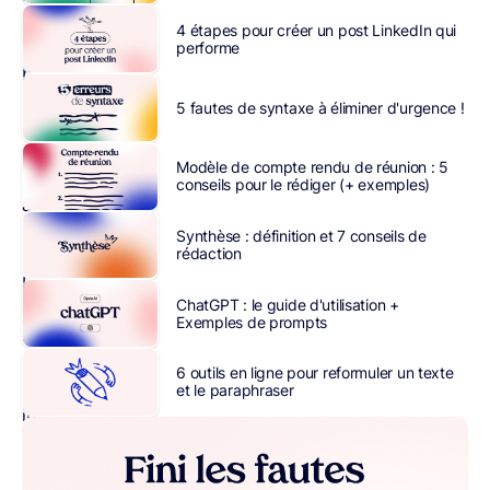
leurs
4 étapes pour créer un post LinkedIn qui
clients
performe
bien
au
5 fautes de syntaxe à éliminer d'urgence !
chaud,
chez
Modèle de compte rendu de réunion : 5
eux,
conseils pour le rédiger (+ exemples)
à
travers
Synthèse : définition et 7 conseils de
rédaction
Google.
La
ChatGPT : le guide d'utilisation +
prospection
Exemples de prompts
digitale
fait
6 outils en ligne pour reformuler un texte
partie
et le paraphraser
intégrante
de
la