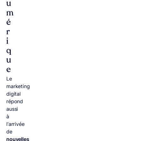
u
m
é
r
i
q
u
e
Le
marketing
digital
répond
aussi
à
l’arrivée
de
nouvelles