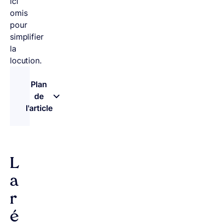
ici
omis
pour
simplifier
la
locution.
Plan
de
l'article
– appuyez sur le bouton pour sélectionner une n
L
a
r
é