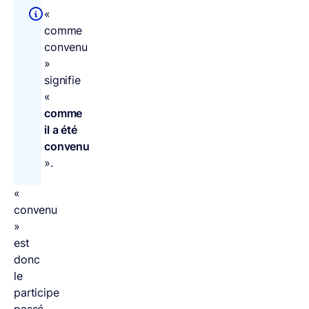
«
comme
convenu
»
signifie
«
comme
il a été
convenu
».
«
convenu
»
est
donc
le
participe
passé