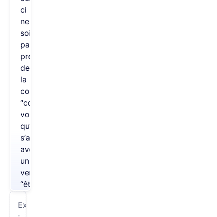
ci
ne
soit
pas
précédé
de
la
conjonction
“comme”,
voire
qu’il
s’accorde
avec
un
verbe
“être”.
Exemples
: