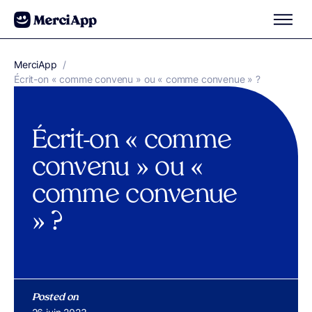
Aller au contenu
MerciApp
correcteur orthographe
/
Écrit-on « comme convenu » ou « comme convenue » ?
Écrit-on « comme
convenu » ou «
comme convenue
» ?
Posted on