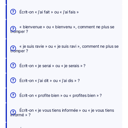
e
r
Écrit-on « j’ai fait » ou « j’ai fais »
c
h
« bienvenue » ou « bienvenu », comment ne plus se
tromper ?
e
r
« je suis ravie » ou « je suis ravi », comment ne plus se
,
tromper ?
n
o
Écrit-on « je serai » ou « je serais » ?
u
s
Écrit-on « j’ai dit » ou « j’ai dis » ?
c
o
Écrit-on « profite bien » ou « profites bien » ?
r
r
Écrit-on « je vous tiens informée » ou « je vous tiens
i
informé » ?
g
e