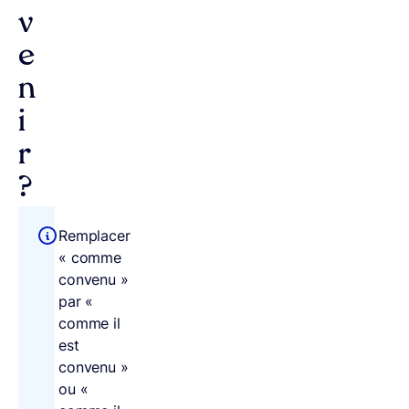
v
e
n
i
r
?
Remplacer
« comme
convenu »
par «
comme il
est
convenu »
ou «