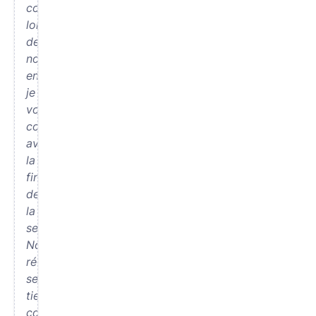
convenu
lors
de
notre
entretien,
je
vous
contacterai
avant
la
fin
de
la
semaine.
Notre
réunion
se
tiendra,
comme