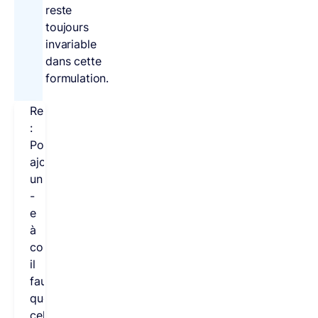
reste
toujours
invariable
dans cette
formulation.
Remarque
:
Pour
ajouter
un
-
e
à
convenu,
il
faudrait
que
celui-