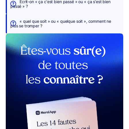
Écrit-on « ça c’est bien passé » ou « ça s’est bien
o
passé » ?
n
s
« quel que soit » ou « quelque soit », comment ne
p
plus se tromper ?
o
u
r
v
o
u
s
r MerciApp (gratuit)
Comme
souvent,
la
langue