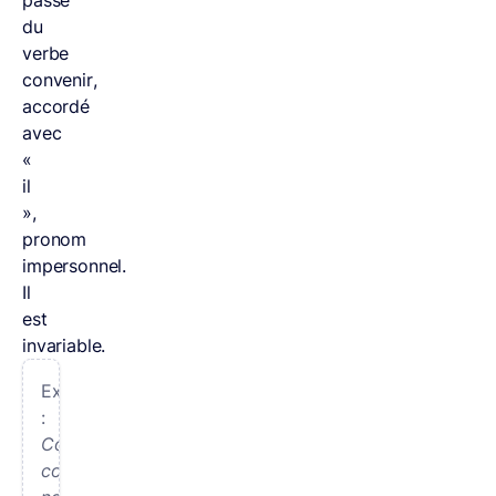
du
verbe
convenir,
accordé
avec
«
il
»,
pronom
impersonnel.
Il
est
invariable.
Exemples
:
Comme
convenu,