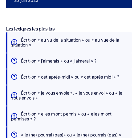
Publié le
26 juin 2023
Les lexiques les plus lus
Écrit-on « au vu de la situation » ou « au vue de la
É
situation »
c
r
Écrit-on « j’aimerais » ou « j’aimerai » ?
i
v
Écrit-on « cet après-midi » ou « cet après midi » ?
e
z
Écrit-on « je vous envoie », « je vous envoi » ou « je
s
vous envois »
a
n
Écrit-on « elles m’ont permis » ou « elles m’ont
s
permises » ?
c
h
« je (ne) pourrai (pas)» ou « je (ne) pourrais (pas) »