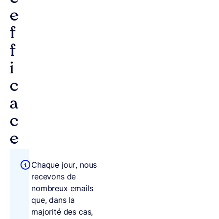
e
f
f
i
c
a
c
e
Chaque jour, nous
recevons de
nombreux emails
que, dans la
majorité des cas,