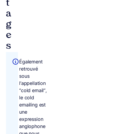
t
a
g
e
s
Également
retrouvé
sous
l’appellation
“cold email”,
le cold
emailing est
une
expression
anglophone
que nous