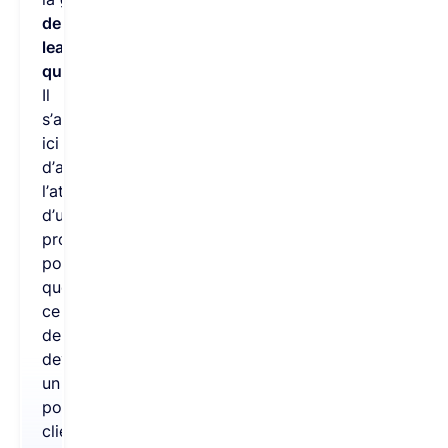
de
leads
qualifiés
.
Il
s’agit
ici
d’attirer
l’attention
d’un
prospect,
pour
que
ce
dernier
devienne
un
potentiel
client