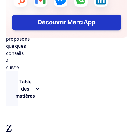
par
vos
prospects,
nous
vous
proposons
quelques
conseils
à
suivre.
Table
des
matières
– appuyez sur le bouton pour sélectionner une 
Z