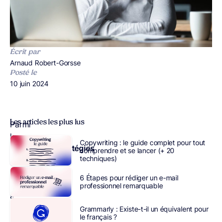
Écrit par
Publié par
Arnaud Robert-Gorsse
Posté le
Publié le
10 juin 2024
Les articles les plus lus
Parmi
les
Copywriting : le guide complet pour tout
nombreuses
stratégies
comprendre et se lancer (+ 20
techniques)
de
marketing
qui
6 Étapes pour rédiger un e-mail
s’offrent
professionnel remarquable
à
vous,
Grammarly : Existe-t-il un équivalent pour
le français ?
nous