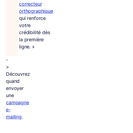
correcteur
orthographique
qui renforce
votre
crédibilité dès
la première
ligne. »
-
>
Découvrez
quand
envoyer
une
campagne
e-
mailing
.