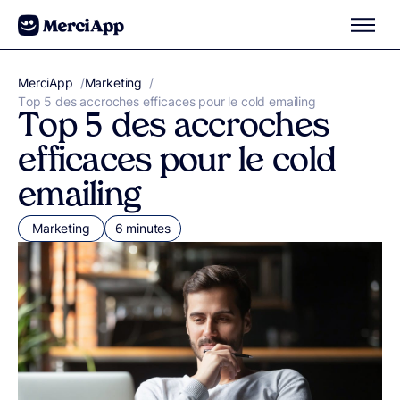
Aller au contenu
MerciApp
correcteur orthographe
/
Marketing
/
Top 5 des accroches efficaces pour le cold emailing
Top 5 des accroches
efficaces pour le cold
emailing
Marketing
6 minutes