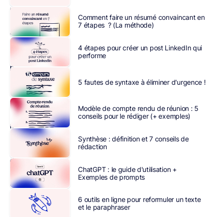
retrouvons
Comment faire un résumé convaincant en
le
7 étapes ? (La méthode)
cold
emailing
.
4 étapes pour créer un post LinkedIn qui
Idéal
performe
pour
optimiser
5 fautes de syntaxe à éliminer d'urgence !
les
ventes
Modèle de compte rendu de réunion : 5
à
conseils pour le rédiger (+ exemples)
moindre
coût,
Synthèse : définition et 7 conseils de
rédaction
ce
dernier
ChatGPT : le guide d'utilisation +
demande
Exemples de prompts
une
certaine
6 outils en ligne pour reformuler un texte
méthode
et le paraphraser