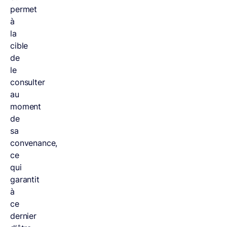
permet
à
la
cible
de
le
consulter
au
moment
de
sa
convenance,
ce
qui
garantit
à
ce
dernier