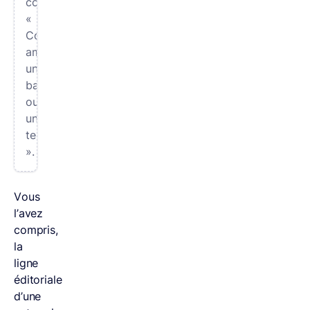
comme
«
Comment
aménager
un
balcon
ou
une
terrasse?
».
Vous
l’avez
compris,
la
ligne
éditoriale
d’une