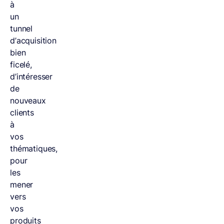
à
un
tunnel
d’acquisition
bien
ficelé,
d’intéresser
de
nouveaux
clients
à
vos
thématiques,
pour
les
mener
vers
vos
produits