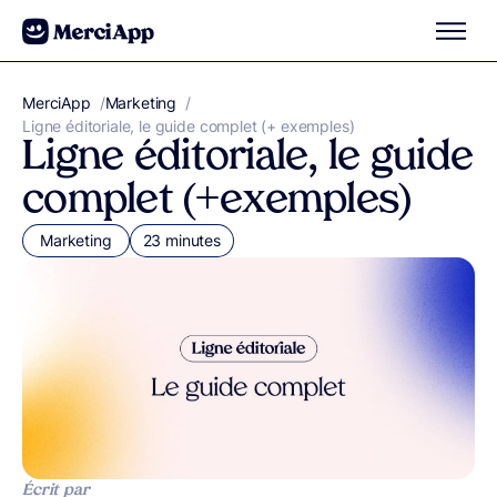
Aller au contenu
MerciApp
correcteur orthographe
/
Marketing
/
Ligne éditoriale, le guide complet (+ exemples)
Ligne éditoriale, le guide
complet (+ exemples)
Marketing
23 minutes
Écrit par