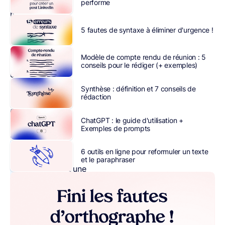
les
performe
médias
d’information
5 fautes de syntaxe à éliminer d'urgence !
qui
publient
Modèle de compte rendu de réunion : 5
des
conseils pour le rédiger (+ exemples)
contenus
en
Synthèse : définition et 7 conseils de
rédaction
ligne
ou
ChatGPT : le guide d'utilisation +
sur
Exemples de prompts
imprimés.
6 outils en ligne pour reformuler un texte
L’objectif
et le paraphraser
principal d’une
ligne éditoriale
est d’aider
l’entreprise à
conserver une