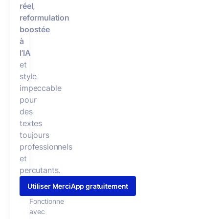
réel
,
reformulation
boostée
à
l’IA
et
style
impeccable
pour
des
textes
toujours
professionnels
et
percutants.
Utiliser MerciApp gratuitement
Fonctionne
avec