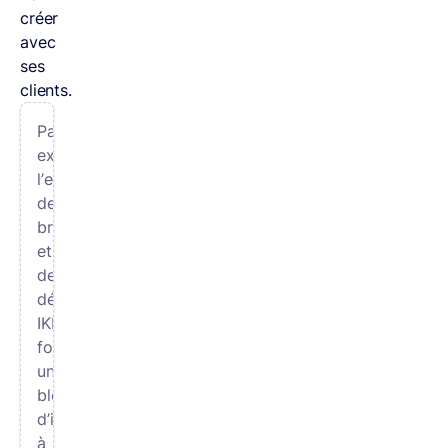
créer
avec
ses
clients.
Par
exemple,
l’enseigne
de
bricolage
et
de
décoration
IKEA
fournit
un
blog
d’inspiration
à