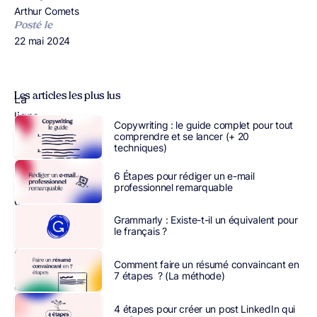
Publié par
Arthur Comets
Posté le
Publié le
22 mai 2024
Les articles les plus lus
La
ligne
Copywriting : le guide complet pour tout
éditoriale
comprendre et se lancer (+ 20
techniques)
est
un
6 Étapes pour rédiger un e-mail
cadre
professionnel remarquable
qui
guide
Grammarly : Existe-t-il un équivalent pour
le français ?
les
entreprises,
Comment faire un résumé convaincant en
les
7 étapes ? (La méthode)
agences
ou
4 étapes pour créer un post LinkedIn qui