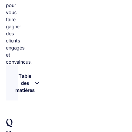
pour
vous
faire
gagner
des
clients
engagés
et
convaincus.
Table
des
matières
– appuyez sur le bouton pour sélectionner une 
Q