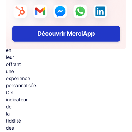
de
manière
proactive
aux
besoins
des
clients
en
leur
offrant
une
expérience
personnalisée.
Cet
indicateur
de
la
fidélité
des