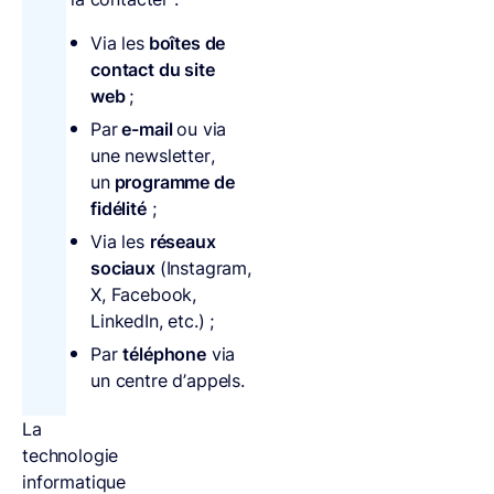
Via les
boîtes de
contact du site
web
;
Par
e-mail
ou via
une newsletter,
un
programme de
fidélité
;
Via les
réseaux
sociaux
(Instagram,
X, Facebook,
LinkedIn, etc.) ;
Par
téléphone
via
un centre d’appels.
La
technologie
informatique