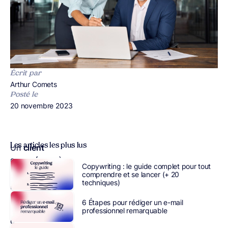
Écrit par
Publié par
Arthur Comets
Posté le
Publié le
20 novembre 2023
Les articles les plus lus
Un
client
engagé
auprès
Copywriting : le guide complet pour tout
des
comprendre et se lancer (+ 20
techniques)
produits
et
6 Étapes pour rédiger un e-mail
services
professionnel remarquable
d’une