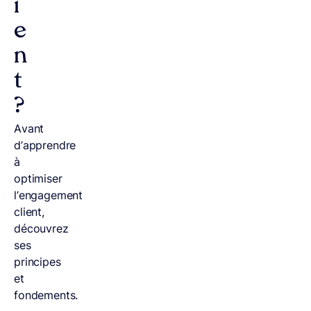
i
e
n
t
?
Avant
d’apprendre
à
optimiser
l’engagement
client,
découvrez
ses
principes
et
fondements.