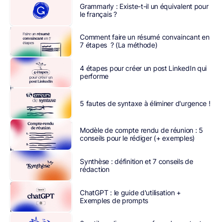
entreprise
Grammarly : Existe-t-il un équivalent pour
le français ?
est
un
atout
Comment faire un résumé convaincant en
précieux
pour
7 étapes ? (La méthode)
une
entreprise,
4 étapes pour créer un post LinkedIn qui
car
performe
il
devient
5 fautes de syntaxe à éliminer d'urgence !
rapidement
un
ambassadeur
Modèle de compte rendu de réunion : 5
de
conseils pour le rédiger (+ exemples)
la
marque.
Synthèse : définition et 7 conseils de
rédaction
L’
engagement
client
désigne
ChatGPT : le guide d'utilisation +
d’une
Exemples de prompts
part
le
fait