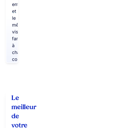
entreprise
et
le
même
visage
familier
à
chaque
comptoir.
Le
meilleur
de
votre