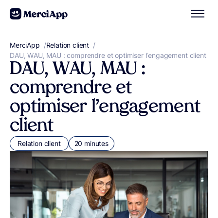
Aller au contenu
MerciApp
correcteur orthographe
/
Relation client
/
DAU, WAU, MAU : comprendre et optimiser l’engagement client
DAU, WAU, MAU :
comprendre et
optimiser l’engagement
client
Relation client
20 minutes