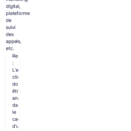
digital,
plateforme
de
suivi
des
appels,
etc.
Remarque
:
L’engagement
client
doit
être
analysé
dans
le
cadre
d’une
stratégie