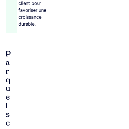
client pour
favoriser une
croissance
durable.
P
a
r
q
u
e
l
s
c