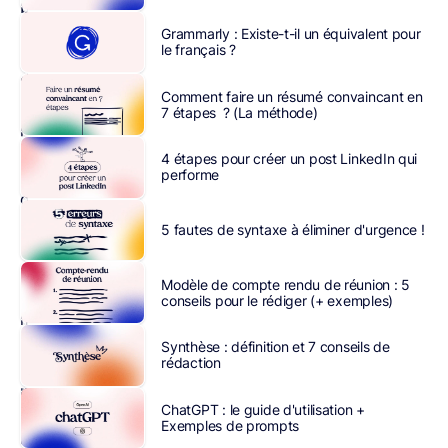
basée
sur
Grammarly : Existe-t-il un équivalent pour
le français ?
les
médias
pour
diffuser
Comment faire un résumé convaincant en
des
7 étapes ? (La méthode)
publicités
et
4 étapes pour créer un post LinkedIn qui
toucher
performe
des
publics
5 fautes de syntaxe à éliminer d'urgence !
variés.
Contrairement
Modèle de compte rendu de réunion : 5
au
conseils pour le rédiger (+ exemples)
marketing
digital,
Synthèse : définition et 7 conseils de
rédaction
ces
publicités
ChatGPT : le guide d'utilisation +
avaient
Exemples de prompts
moins