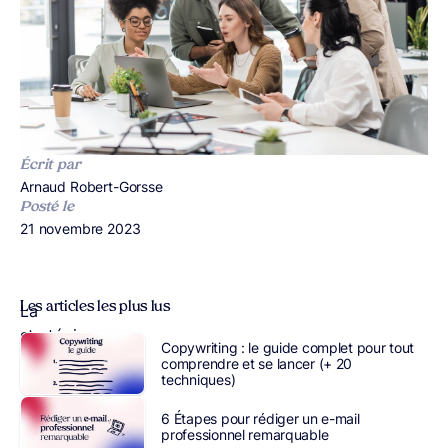
Écrit par
Publié par
Arnaud Robert-Gorsse
Posté le
Publié le
21 novembre 2023
Les articles les plus lus
La
stratégie
Copywriting : le guide complet pour tout
commerciale
comprendre et se lancer (+ 20
techniques)
traditionnelle
s’est
6 Étapes pour rédiger un e-mail
toujours
professionnel remarquable