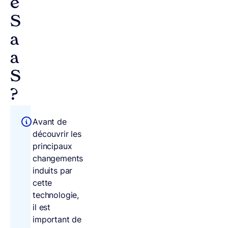
e
S
a
a
S
?
Avant de
découvrir les
principaux
changements
induits par
cette
technologie,
il est
important de