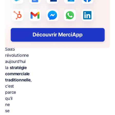
la
place
à
la
méthode
pull
.
Si
le
SaaS
révolutionne
aujourd’hui
la
stratégie
commerciale
traditionnelle
,
c’est
parce
qu’il
ne
se