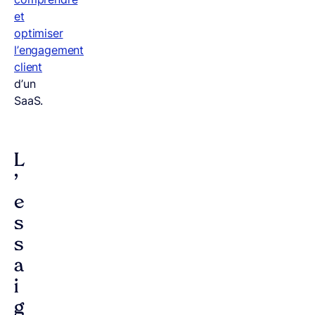
et
optimiser
l’engagement
client
d’un
SaaS.
L
’
e
s
s
a
i
g