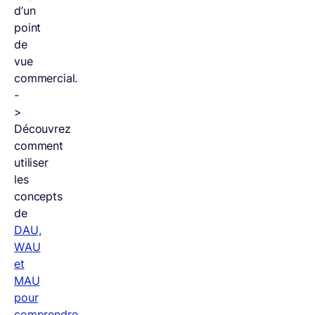
d’un
point
de
vue
commercial.
-
>
Découvrez
comment
utiliser
les
concepts
de
DAU,
WAU
et
MAU
pour
comprendre