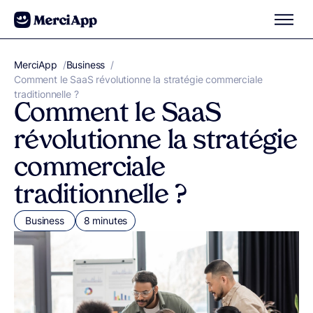
Aller au contenu
MerciApp
correcteur orthographe
/
Business
/
Comment le SaaS révolutionne la stratégie commerciale
traditionnelle ?
Comment le SaaS
révolutionne la stratégie
commerciale
traditionnelle ?
Business
8 minutes