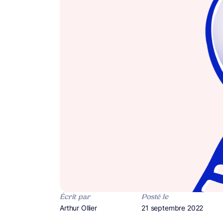
Écrit par
Posté le
Publié par
Arthur Ollier
Publié le
21 septembre 2022