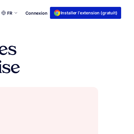
Choisir
Installer l’extension (gratuit)
FR
Connexion
une
langue
les
ise