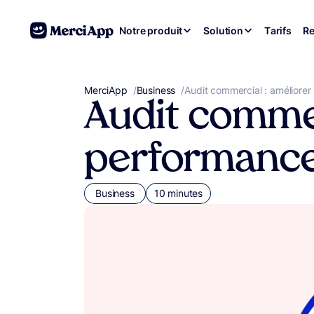
Aller au contenu
Notre produit
Solution
Tarifs
Re
MerciApp
correcteur orthographe
/
Business
/
Audit commercial : améliorer
Audit commer
performance
Business
10 minutes