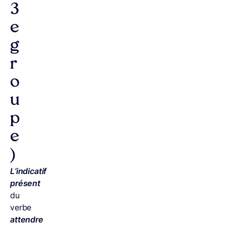
3
e
g
r
o
u
p
e
)
L’indicatif
présent
du
verbe
attendre