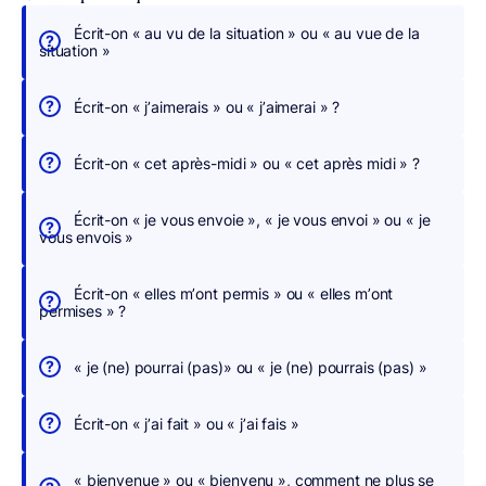
Écrit-on « au vu de la situation » ou « au vue de la
É
situation »
c
r
Écrit-on « j’aimerais » ou « j’aimerai » ?
i
v
Écrit-on « cet après-midi » ou « cet après midi » ?
e
z
Écrit-on « je vous envoie », « je vous envoi » ou « je
s
vous envois »
a
n
Écrit-on « elles m’ont permis » ou « elles m’ont
s
permises » ?
c
h
« je (ne) pourrai (pas)» ou « je (ne) pourrais (pas) »
e
r
Écrit-on « j’ai fait » ou « j’ai fais »
c
h
« bienvenue » ou « bienvenu », comment ne plus se