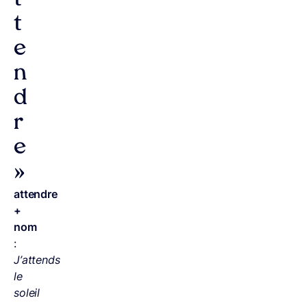
t
t
e
n
d
r
e
»
attendre
+
nom
:
J’attends
le
soleil