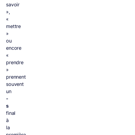
savoir
»,
«
mettre
»
ou
encore
«
prendre
»
prennent
souvent
un
-
s
final
à
la
première