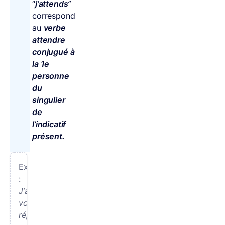
“
j’attends
”
correspond
au
verbe
attendre
conjugué à
la 1e
personne
du
singulier
de
l’indicatif
présent.
Exemple
:
J’attends
votre
réponse.