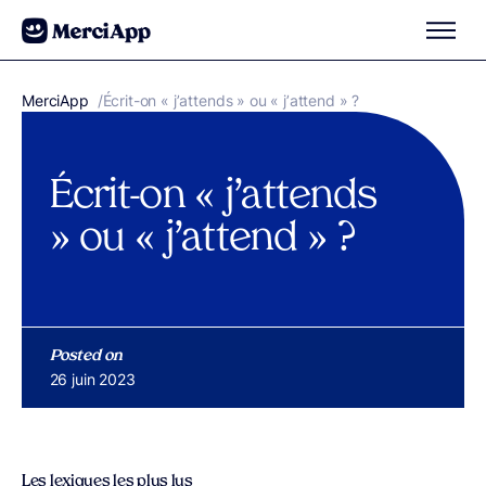
Aller au contenu
MerciApp
correcteur orthographe
/
Écrit-on « j’attends » ou « j’attend » ?
Écrit-on « j’attends
» ou « j’attend » ?
Posted on
Publié le
26 juin 2023
Les lexiques les plus lus