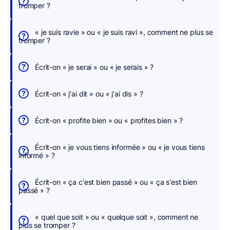
tromper ?
e
r
« je suis ravie » ou « je suis ravi », comment ne plus se
,
tromper ?
n
o
Écrit-on « je serai » ou « je serais » ?
u
s
Écrit-on « j’ai dit » ou « j’ai dis » ?
c
o
Écrit-on « profite bien » ou « profites bien » ?
r
r
Écrit-on « je vous tiens informée » ou « je vous tiens
i
informé » ?
g
e
Écrit-on « ça c’est bien passé » ou « ça s’est bien
o
passé » ?
n
s
« quel que soit » ou « quelque soit », comment ne
p
plus se tromper ?