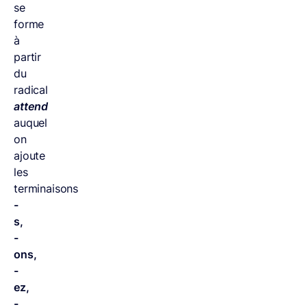
se
forme
à
partir
du
radical
attend
auquel
on
ajoute
les
terminaisons
-
s,
-
ons,
-
ez,
-