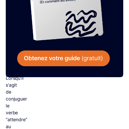
nombreux
questionnements
au
moment
de
rédiger
un
texte
ou
un
SMS.
Lorsqu’il
s’agit
de
conjuguer
le
verbe
“attendre”
au