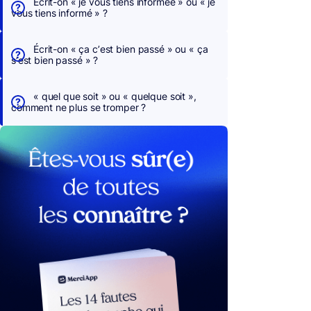
Écrit-on « je vous tiens informée » ou « je
vous tiens informé » ?
Écrit-on « ça c’est bien passé » ou « ça
s’est bien passé » ?
« quel que soit » ou « quelque soit »,
comment ne plus se tromper ?