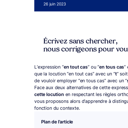
Publié le
26 juin 2023
Écrivez sans chercher,
nous corrigeons pour vo
L’expression “
en tout cas
” ou “
en tous cas
”
que la locution “en tout cas” avec un “
t
” soi
de vouloir employer “en tous cas” avec un “
Face aux deux alternatives de cette expressi
cette locution
en respectant les règles orth
vous proposons alors d’apprendre à distingue
fonction du contexte.
Plan de l'article