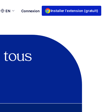
Choisir
Installer l’extension (gratuit)
EN
Connexion
une
langue
n tous