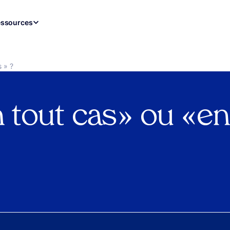
ssources
s » ?
n tout cas » ou « e