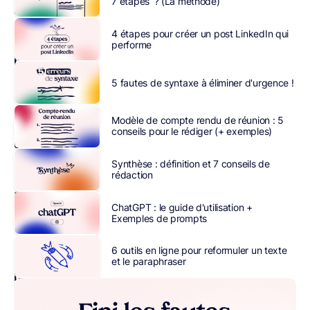
7 étapes ? (La méthode)
est
animé
4 étapes pour créer un post LinkedIn qui
par
des
performe
besoins
,
qui
5 fautes de syntaxe à éliminer d'urgence !
rythment
son
Modèle de compte rendu de réunion : 5
quotidien
conseils pour le rédiger (+ exemples)
et
lui
Synthèse : définition et 7 conseils de
rédaction
apportent
satisfaction,
ChatGPT : le guide d'utilisation +
une
Exemples de prompts
fois
comblés
6 outils en ligne pour reformuler un texte
:
et le paraphraser
besoins
primaires,