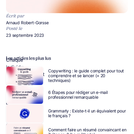
Écrit par
Publié par
Arnaud Robert-Gorsse
Posté le
Publié le
23 septembre 2023
Les articles les plus lus
Chaque
individu,
Copywriting : le guide complet pour tout
indépendamment
comprendre et se lancer (+ 20
techniques)
de
son
6 Étapes pour rédiger un e-mail
origine
professionnel remarquable
ou
de
Grammarly : Existe-t-il un équivalent pour
le français ?
sa
classe
Comment faire un résumé convaincant en
sociale,