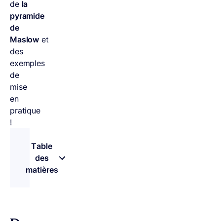
de
la
pyramide
de
Maslow
et
des
exemples
de
mise
en
pratique
!
Table
des
matières
– appuyez sur le bouton pour sélectionner une 