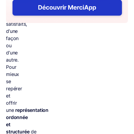
précis
:
être
satisfaits,
d’une
façon
ou
d’une
autre.
Pour
mieux
se
repérer
et
offrir
une
représentation
ordonnée
et
structurée
de