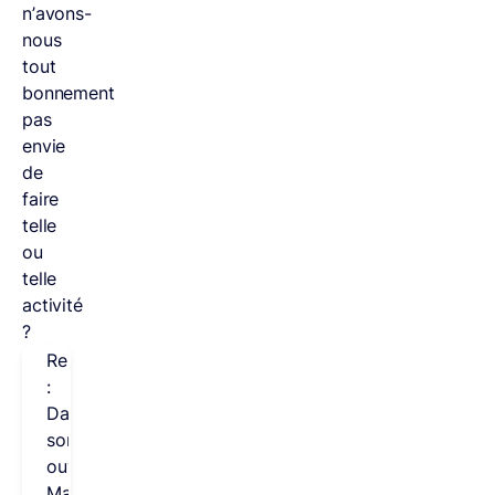
n’avons-
nous
tout
bonnement
pas
envie
de
faire
telle
ou
telle
activité
?
Remarque
:
Dans
son
ouvrage,
Maslow