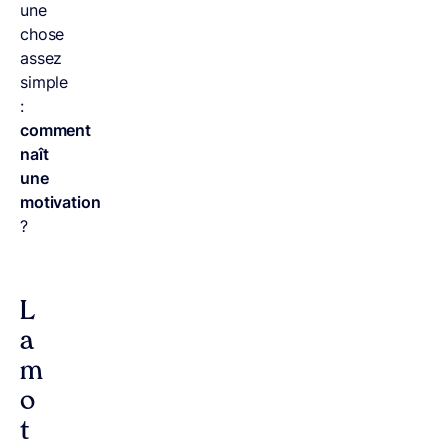
une
chose
assez
simple
:
comment
naît
une
motivation
?
L
a
m
o
t