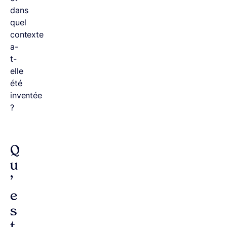
dans
quel
contexte
a-
t-
elle
été
inventée
?
Q
u
’
e
s