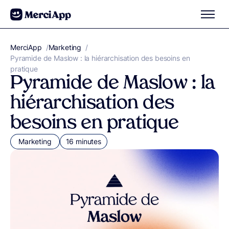
Aller au contenu
MerciApp
correcteur orthographe
/
Marketing
/
Pyramide de Maslow : la hiérarchisation des besoins en
pratique
Pyramide de Maslow : la
hiérarchisation des
besoins en pratique
Marketing
16 minutes