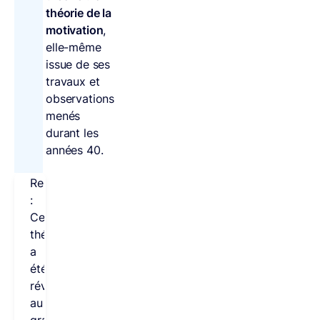
théorie de la
motivation
,
elle-même
issue de ses
travaux et
observations
menés
durant les
années 40.
Remarque
:
Cette
théorie
a
été
révélée
au