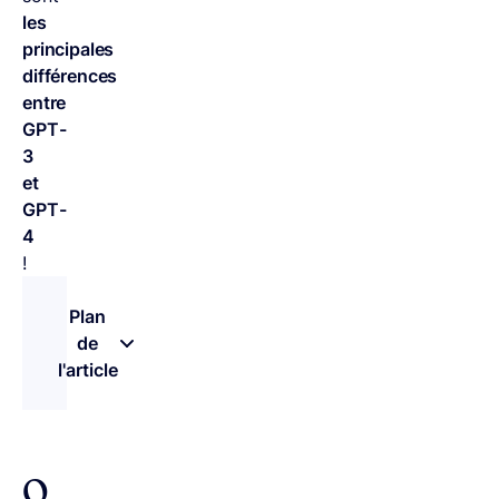
les
principales
différences
entre
GPT-
3
et
GPT-
4
!
Plan
de
l'article
– appuyez sur le bouton pour sélectionner une n
O