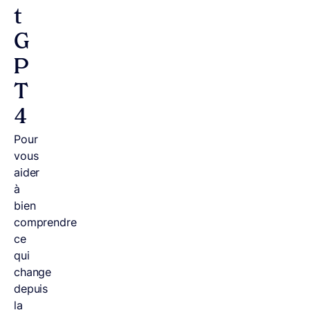
t
G
P
T
4
Pour
vous
aider
à
bien
comprendre
ce
qui
change
depuis
la