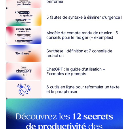
imaginé
performe
et
conçu
5 fautes de syntaxe à éliminer d'urgence !
par
la
Modèle de compte rendu de réunion : 5
société
conseils pour le rédiger (+ exemples)
américaine
OpenAI.
Synthèse : définition et 7 conseils de
rédaction
Fondée
en
ChatGPT : le guide d'utilisation +
novembre
Exemples de prompts
2015,
cette
6 outils en ligne pour reformuler un texte
entreprise
et le paraphraser
à
but
lucratif
plafonné
ne