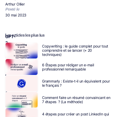
Publié par
Arthur Ollier
Posté le
Publié le
30 mai 2023
Les articles les plus lus
GPT-
3
,
Copywriting : le guide complet pour tout
dont
comprendre et se lancer (+ 20
techniques)
l’acronyme
signifie
6 Étapes pour rédiger un e-mail
Generative
professionnel remarquable
Pre-
trained
Grammarly : Existe-t-il un équivalent pour
le français ?
Transformer
3
,
Comment faire un résumé convaincant en
est
7 étapes ? (La méthode)
un
modèle
4 étapes pour créer un post LinkedIn qui