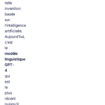
telle
invention
basée
sur
l’intelligence
artificielle.
Aujourd’hui,
c’est
le
modèle
linguistique
GPT-
4
qui
est
le
plus
récent
puisqu’il