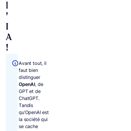
l
’
I
A
!
Avant tout, il
faut bien
distinguer
OpenAI
, de
GPT et de
ChatGPT.
Tandis
qu’OpenAI est
la société qui
se cache