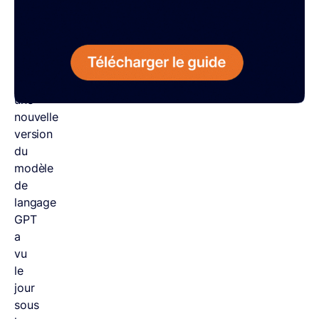
Depuis
le
14
mars
2023,
une
nouvelle
version
du
modèle
de
langage
GPT
a
vu
le
jour
sous