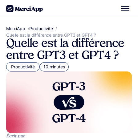
Aller au contenu
MerciApp
correcteur orthographe
/
Productivité
/
Quelle est la différence entre GPT3 et GPT4 ?
Quelle est la différence
entre GPT3 et GPT4 ?
Productivité
10 minutes
Écrit par