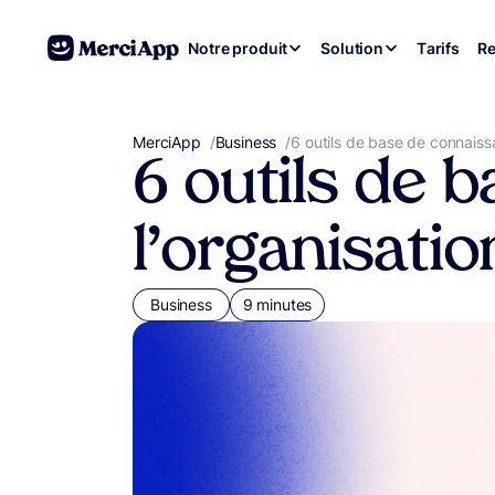
Aller au contenu
Notre produit
Solution
Tarifs
Re
MerciApp
correcteur orthographe
/
Business
/
6 outils de base de connaiss
6 outils de 
l’organisati
Business
9 minutes