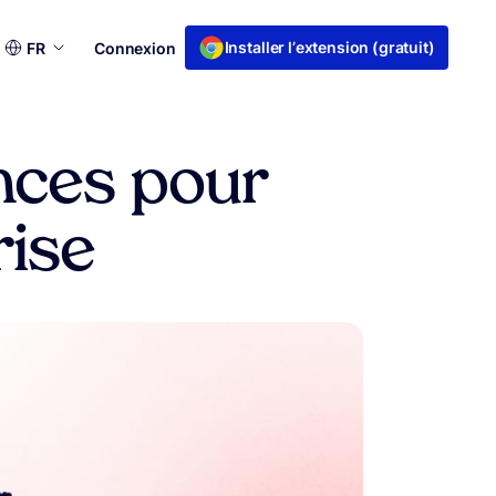
Choisir
Installer l’extension (gratuit)
FR
Connexion
une
langue
ances pour
rise