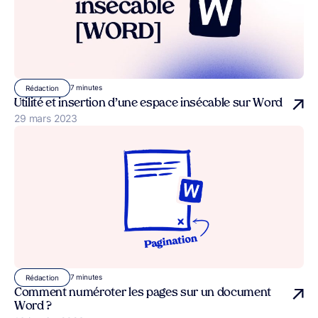
7 minutes
Rédaction
Utilité et insertion d’une espace insécable sur Word
Publié le
29 mars 2023
7 minutes
Rédaction
Comment numéroter les pages sur un document
Word ?