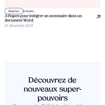
6 minutes
Rédaction
3 étapes pour intégrer un sommaire dans un
document Word
Publié le
21 décembre 2022
Découvrez de
nouveaux super-
pouvoirs