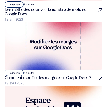
7 minutes
Rédaction
Les méthodes pour voir le nombre de mots sur
Google Docs
Publié le
12 juin 2023
7 minutes
Rédaction
Comment modifier les marges sur Google Docs ?
Publié le
19 avril 2023