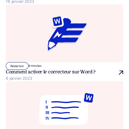
Publié le
16 janvier 2023
6 minutes
Rédaction
Comment activer le correcteur sur Word ?
Publié le
6 janvier 2023