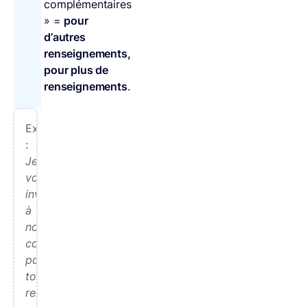
complémentaires
» =
pour
d’autres
renseignements,
pour plus de
renseignements
.
Exemple
:
Je
vous
invite
à
nous
contacter
pour
tous
renseignements