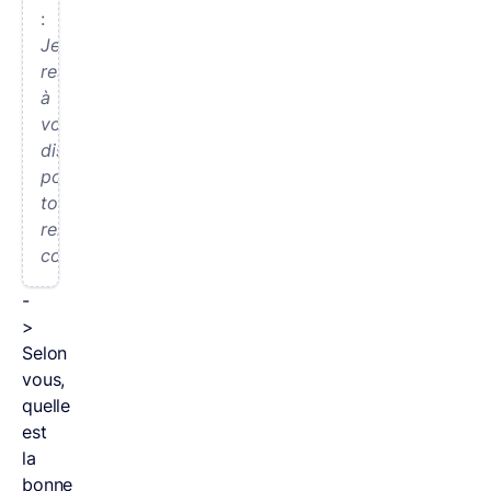
:
Je
reste
à
votre
disposition
pour
tout
renseignement
complémentaire.
-
>
Selon
vous,
quelle
est
la
bonne