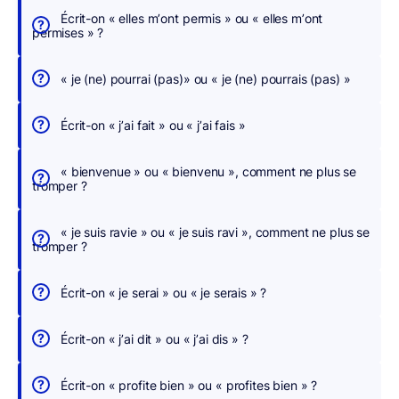
n
Écrit-on « elles m’ont permis » ou « elles m’ont
s
permises » ?
c
h
« je (ne) pourrai (pas)» ou « je (ne) pourrais (pas) »
e
r
Écrit-on « j’ai fait » ou « j’ai fais »
c
h
« bienvenue » ou « bienvenu », comment ne plus se
tromper ?
e
r
« je suis ravie » ou « je suis ravi », comment ne plus se
,
tromper ?
n
o
Écrit-on « je serai » ou « je serais » ?
u
s
Écrit-on « j’ai dit » ou « j’ai dis » ?
c
o
Écrit-on « profite bien » ou « profites bien » ?
r