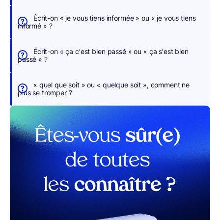
r
Écrit-on « je vous tiens informée » ou « je vous tiens
i
informé » ?
g
e
Écrit-on « ça c’est bien passé » ou « ça s’est bien
o
passé » ?
n
s
« quel que soit » ou « quelque soit », comment ne
p
plus se tromper ?
o
u
r
v
o
u
s
r MerciApp (gratuit)