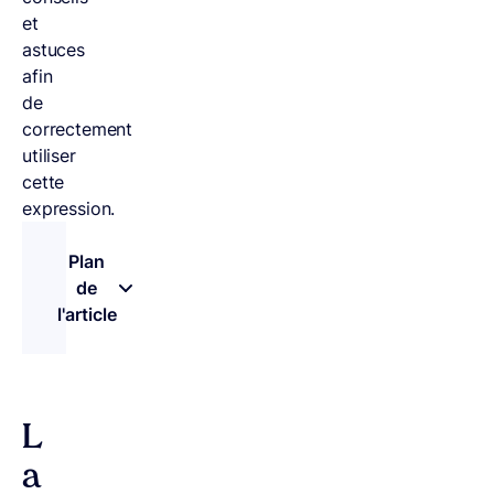
et
astuces
afin
de
correctement
utiliser
cette
expression.
Plan
de
l'article
– appuyez sur le bouton pour sélectionner une n
L
a