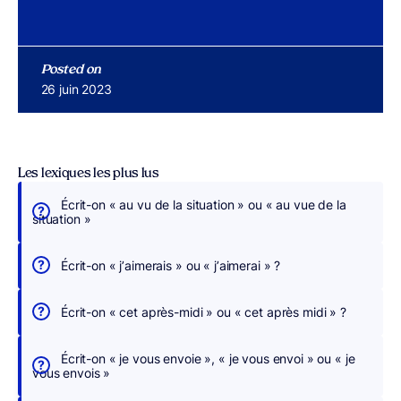
Posted on
Publié le
26 juin 2023
Les lexiques les plus lus
Écrit-on « au vu de la situation » ou « au vue de la
É
situation »
c
r
Écrit-on « j’aimerais » ou « j’aimerai » ?
i
v
Écrit-on « cet après-midi » ou « cet après midi » ?
e
z
Écrit-on « je vous envoie », « je vous envoi » ou « je
s
vous envois »
a