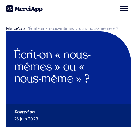
Aller au contenu
MerciApp
correcteur orthographe
/
Écrit-on « nous-mêmes » ou « nous-même » ?
Écrit-on « nous-
mêmes » ou «
nous-même » ?
Posted on
Publié le
26 juin 2023