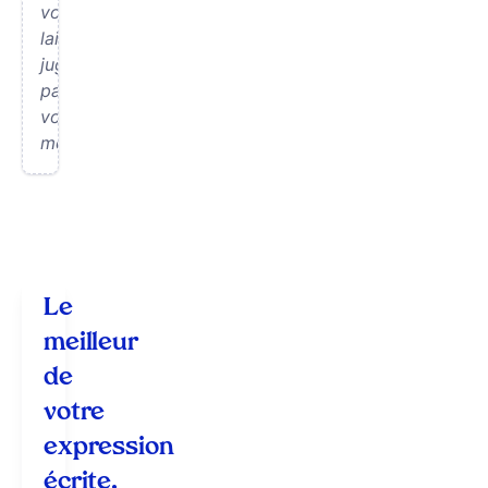
vous
laisse
juger
par
vous-
même.
Le
meilleur
de
votre
expression
écrite.