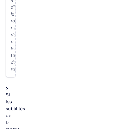
dit
le
roi,
partirons
demain
parcourir
les
terres
du
royaume.
-
>
Si
les
subtilités
de
la