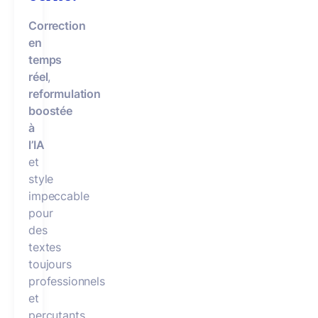
Correction
en
temps
réel
,
reformulation
boostée
à
l’IA
et
style
impeccable
pour
des
textes
toujours
professionnels
et
percutants.