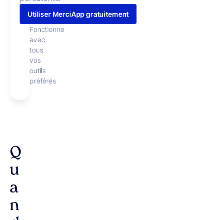
Utiliser MerciApp gratuitement
Fonctionne
avec
tous
vos
outils
préférés
Q
u
a
n