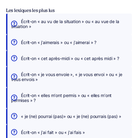
Les lexiques les plus lus
Écrit-on « au vu de la situation » ou « au vue de la
É
situation »
c
r
Écrit-on « j’aimerais » ou « j’aimerai » ?
i
v
Écrit-on « cet après-midi » ou « cet après midi » ?
e
z
Écrit-on « je vous envoie », « je vous envoi » ou « je
s
vous envois »
a
n
Écrit-on « elles m’ont permis » ou « elles m’ont
s
permises » ?
c
h
« je (ne) pourrai (pas)» ou « je (ne) pourrais (pas) »
e
r
Écrit-on « j’ai fait » ou « j’ai fais »