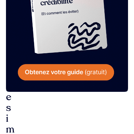
L
a
r
é
p
o
n
s
e
s
i
m