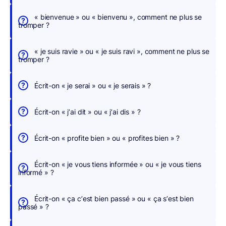
c
h
« bienvenue » ou « bienvenu », comment ne plus se
tromper ?
e
r
« je suis ravie » ou « je suis ravi », comment ne plus se
,
tromper ?
n
o
Écrit-on « je serai » ou « je serais » ?
u
s
Écrit-on « j’ai dit » ou « j’ai dis » ?
c
o
Écrit-on « profite bien » ou « profites bien » ?
r
r
Écrit-on « je vous tiens informée » ou « je vous tiens
i
informé » ?
g
e
Écrit-on « ça c’est bien passé » ou « ça s’est bien
o
passé » ?
n