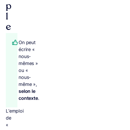
p
l
e
On peut
écrire «
nous-
mêmes »
ou «
nous-
même »,
selon le
contexte
.
L’emploi
de
«