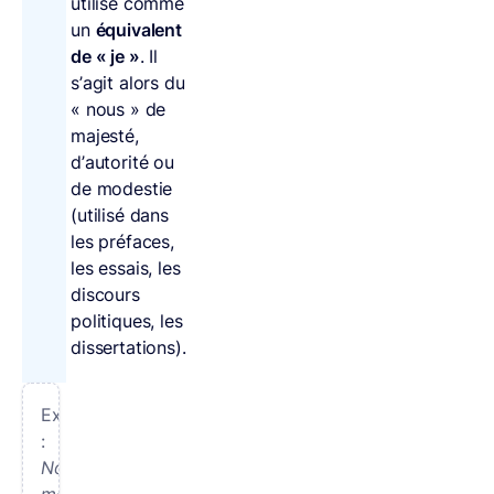
utilisé comme
un
équivalent
de « je »
. Il
s’agit alors du
« nous » de
majesté,
d’autorité ou
de modestie
(utilisé dans
les préfaces,
les essais, les
discours
politiques, les
dissertations).
Exemple
:
Nous-
même,