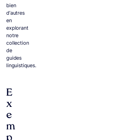
bien
d’autres
en
explorant
notre
collection
de
guides
linguistiques.
E
x
e
m
p