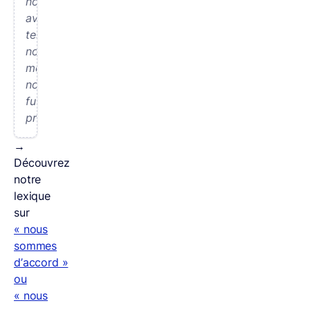
nous
avons
testé
nous-
mêmes
nos
futurs
produits.
→
Découvrez
notre
lexique
sur
« nous
sommes
d’accord »
ou
« nous