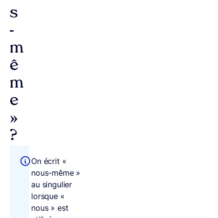
s
-
m
ê
m
e
»
?
On écrit «
nous-même »
au singulier
lorsque «
nous » est