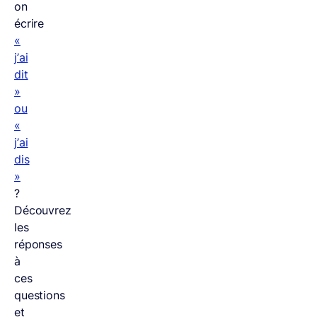
on
écrire
«
j’ai
dit
»
ou
«
j’ai
dis
»
?
Découvrez
les
réponses
à
ces
questions
et