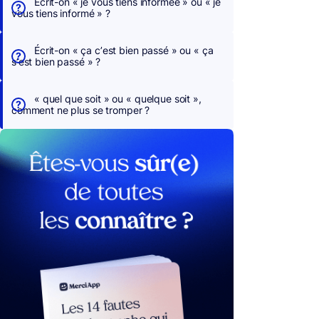
Écrit-on « je vous tiens informée » ou « je
vous tiens informé » ?
Écrit-on « ça c’est bien passé » ou « ça
s’est bien passé » ?
« quel que soit » ou « quelque soit »,
comment ne plus se tromper ?