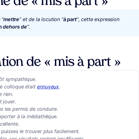
ine de « mis à part »
 “
mettre
” et de la locution “
à part
”, cette expression
n dehors de
”.
tion de « mis à part »
tôt sympathique.
ce colloque était
ennuyeux
.
 rien.
t jouer.
us les permis de conduire.
’apporter à la médiathèque.
cellente.
u puisses le trouver plus facilement.
le, ses résultats restent insuffisants.