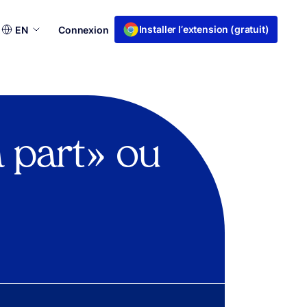
Choisir
Installer l’extension (gratuit)
EN
Connexion
une
langue
à part » ou