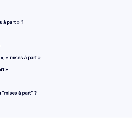
 à part » ?
»
 », « mises à part »
rt »
u “mises à part” ?