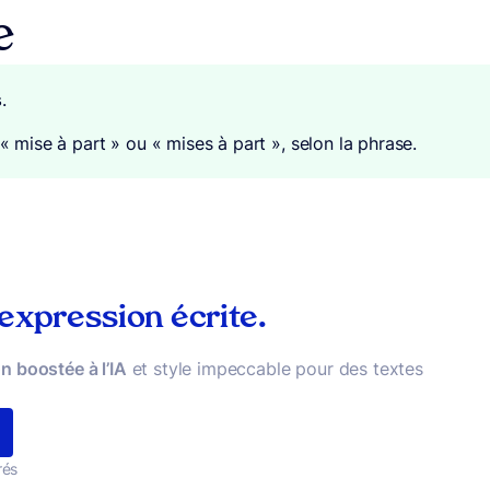
e
s
.
 « mise à part » ou « mises à part », selon la phrase.
 expression écrite.
n boostée à l’IA
et style impeccable pour des textes
rés