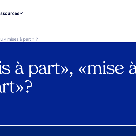
ssources
ou « mises à part » ?
s à part », « mise 
t » ?