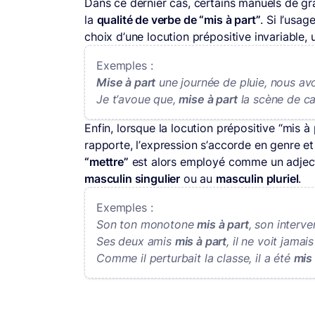
Dans ce dernier cas, certains manuels de gr
la
qualité de verbe de “mis à part”
. Si l’usag
choix d’une locution prépositive invariable,
Exemples :
Mise à part
une journée de pluie, nous a
Je t’avoue que,
mise à part
la scène de ca
Enfin, lorsque la locution prépositive “mis à
rapporte, l’expression s’accorde en genre e
“mettre”
est alors employé comme un adject
masculin singulier
ou au
masculin pluriel
.
Exemples :
Son ton monotone
mis à part
, son interve
Ses deux amis
mis à part
, il ne voit jamai
Comme il perturbait la classe, il a été
mis 