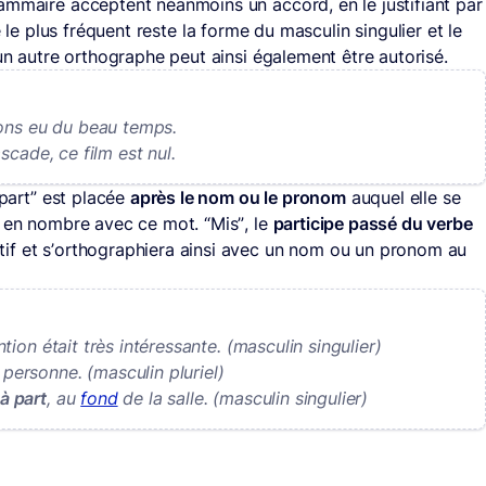
ammaire acceptent néanmoins un accord, en le justifiant par
e le plus fréquent reste la forme du masculin singulier et le
 un autre orthographe peut ainsi également être autorisé.
vons eu du beau temps.
scade, ce film est nul.
 part” est placée
après le nom ou le pronom
auquel elle se
t en nombre avec ce mot. “Mis”, le
participe passé du verbe
if et s’orthographiera ainsi avec un nom ou un pronom au
ntion était très intéressante. (masculin singulier)
s personne. (masculin pluriel)
à part
, au
fond
de la salle. (masculin singulier)