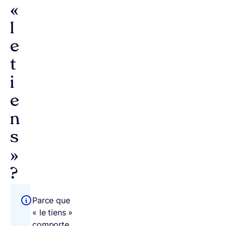
«
l
e
t
i
e
n
s
»
?
Parce que
« le tiens »
comporte