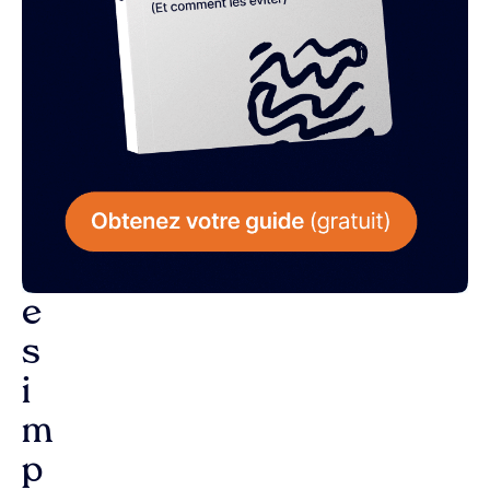
L
a
r
é
p
o
n
s
e
s
i
m
p