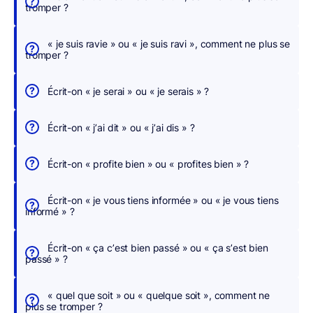
tromper ?
e
r
« je suis ravie » ou « je suis ravi », comment ne plus se
,
tromper ?
n
o
Écrit-on « je serai » ou « je serais » ?
u
s
Écrit-on « j’ai dit » ou « j’ai dis » ?
c
o
Écrit-on « profite bien » ou « profites bien » ?
r
r
Écrit-on « je vous tiens informée » ou « je vous tiens
i
informé » ?
g
e
Écrit-on « ça c’est bien passé » ou « ça s’est bien
o
passé » ?
n
s
« quel que soit » ou « quelque soit », comment ne
p
plus se tromper ?