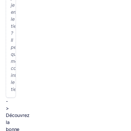
je
emprunter
le
tien
?
Il
pense
que
mon
comportement
influence
le
tien.
-
>
Découvrez
la
bonne