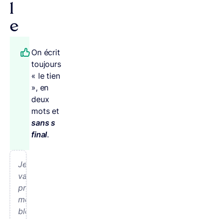
l
e
On écrit
toujours
« le tien
», en
deux
mots et
sans s
final
.
Je
vais
prendre
mon
blouson,