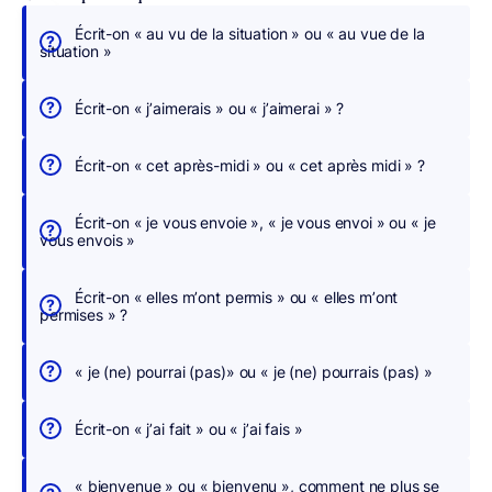
Écrit-on « au vu de la situation » ou « au vue de la
É
situation »
c
r
Écrit-on « j’aimerais » ou « j’aimerai » ?
i
v
Écrit-on « cet après-midi » ou « cet après midi » ?
e
z
Écrit-on « je vous envoie », « je vous envoi » ou « je
s
vous envois »
a
n
Écrit-on « elles m’ont permis » ou « elles m’ont
s
permises » ?
c
h
« je (ne) pourrai (pas)» ou « je (ne) pourrais (pas) »
e
r
Écrit-on « j’ai fait » ou « j’ai fais »
c
h
« bienvenue » ou « bienvenu », comment ne plus se