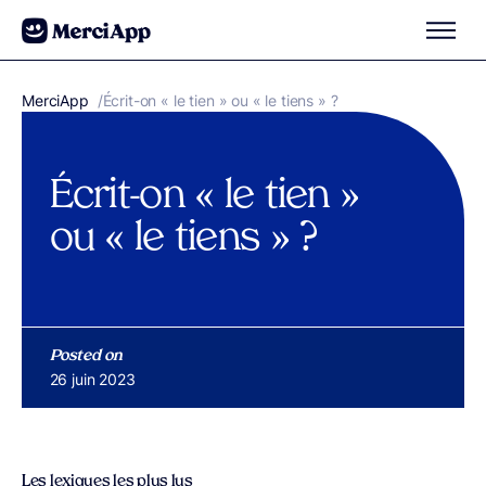
Aller au contenu
MerciApp
correcteur orthographe
/
Écrit-on « le tien » ou « le tiens » ?
Écrit-on « le tien »
ou « le tiens » ?
Posted on
Publié le
26 juin 2023
Les lexiques les plus lus