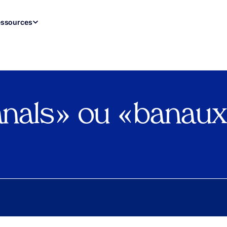
ssources
anals » ou « banaux 