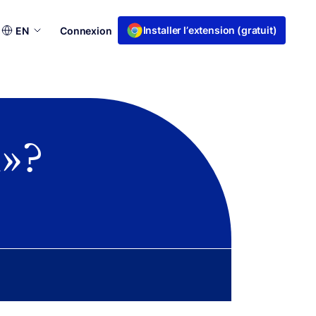
Choisir
Installer l’extension (gratuit)
EN
Connexion
une
langue
» ?