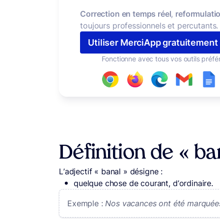
Correction en temps réel
,
reformulatio
toujours professionnels et percutants.
Utiliser MerciApp gratuitement
Fonctionne avec tous vos outils préfé
Définition de « ba
L’adjectif « banal » désigne :
quelque chose de courant, d’ordinaire.
Exemple :
Nos vacances ont été marquées