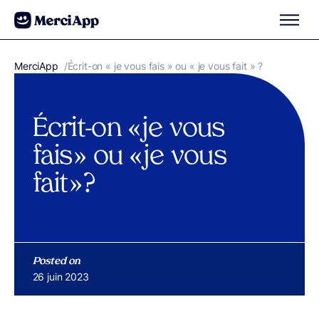
Aller au contenu
MerciApp
correcteur orthographe
/
Écrit-on « je vous fais » ou « je vous fait » ?
Écrit-on « je vous
fais » ou « je vous
fait » ?
Posted on
Publié le
26 juin 2023