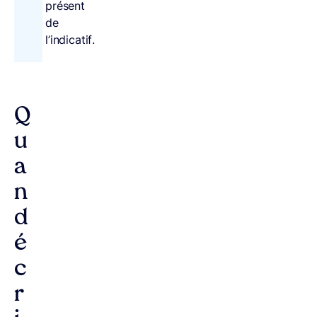
présent
de
l’indicatif.
Q
u
a
n
d
é
c
r