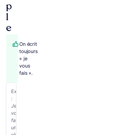
p
l
e
On écrit
toujours
« je
vous
fais ».
Exemple
:
Je
vous
fais
un
résumé