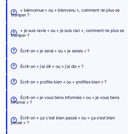
c
h
« bienvenue » ou « bienvenu », comment ne plus se
tromper ?
e
r
« je suis ravie » ou « je suis ravi », comment ne plus se
,
tromper ?
n
o
Écrit-on « je serai » ou « je serais » ?
u
s
Écrit-on « j’ai dit » ou « j’ai dis » ?
c
o
Écrit-on « profite bien » ou « profites bien » ?
r
r
Écrit-on « je vous tiens informée » ou « je vous tiens
i
informé » ?
g
e
Écrit-on « ça c’est bien passé » ou « ça s’est bien
o
passé » ?
n