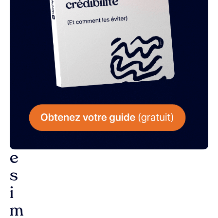
L
a
r
é
p
o
n
s
e
s
i
m