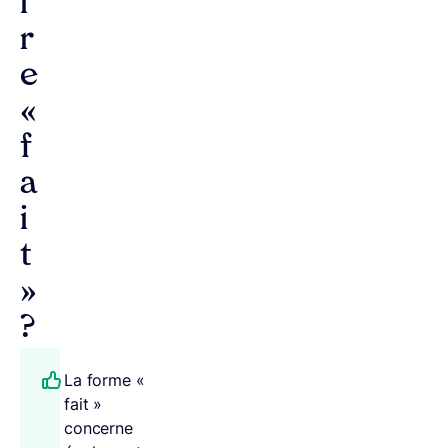
i
r
e
«
f
a
i
t
»
?
La forme «
fait »
concerne