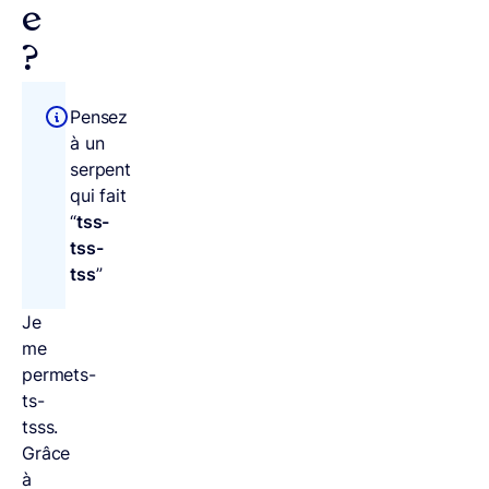
e
?
Pensez
à un
serpent
qui fait
“
tss-
tss-
tss
”
Je
me
permets-
ts-
tsss.
Grâce
à