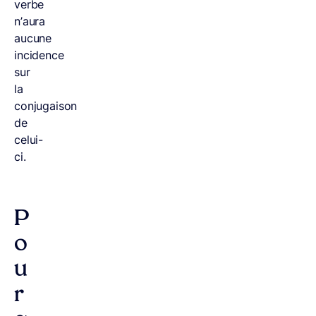
verbe
n’aura
aucune
incidence
sur
la
conjugaison
de
celui-
ci.
P
o
u
r