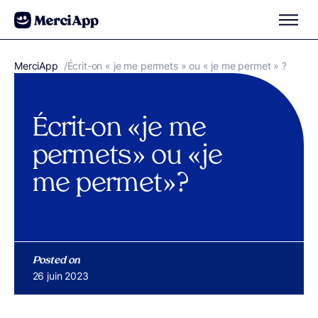
Aller au contenu
MerciApp
correcteur orthographe
/
Écrit-on « je me permets » ou « je me permet » ?
Écrit-on « je me
permets » ou « je
me permet » ?
Posted on
Publié le
26 juin 2023