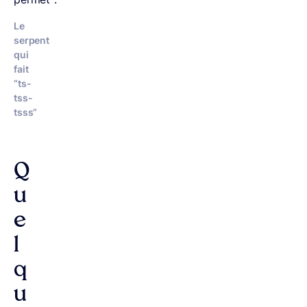
Le
serpent
qui
fait
“ts-
tss-
tsss”
Q
u
e
l
q
u