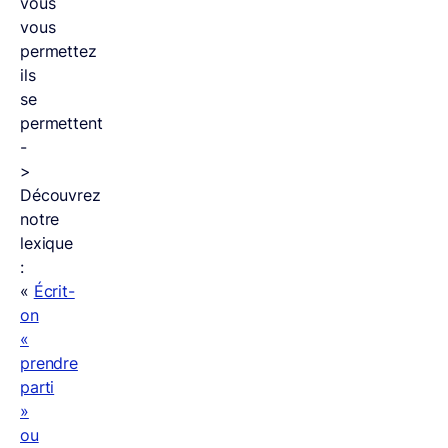
vous
vous
permettez
ils
se
permettent
-
>
Découvrez
notre
lexique
:
«
Écrit-
on
«
prendre
parti
»
ou