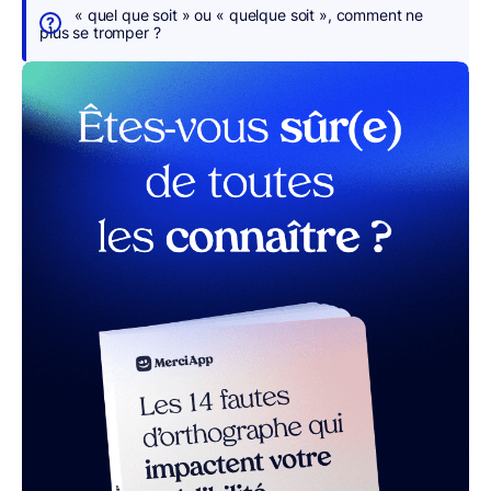
s
« quel que soit » ou « quelque soit », comment ne
p
plus se tromper ?
o
u
r
v
o
u
s
r MerciApp (gratuit)
Envoyer
un
e-
mail
à
un
client