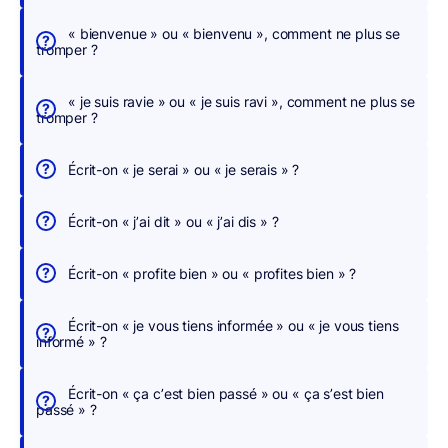
c
h
« bienvenue » ou « bienvenu », comment ne plus se
tromper ?
e
r
« je suis ravie » ou « je suis ravi », comment ne plus se
,
tromper ?
n
o
Écrit-on « je serai » ou « je serais » ?
u
s
Écrit-on « j’ai dit » ou « j’ai dis » ?
c
o
Écrit-on « profite bien » ou « profites bien » ?
r
r
Écrit-on « je vous tiens informée » ou « je vous tiens
i
informé » ?
g
e
Écrit-on « ça c’est bien passé » ou « ça s’est bien
o
passé » ?
n