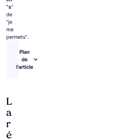
“s
”
de
“je
me
permets”.
Plan
de
l'article
– appuyez sur le bouton pour sélectionner une n
L
a
r
é