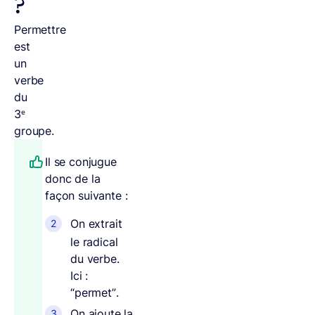
?
Permettre
est
un
verbe
du
3ᵉ
groupe.
Il se conjugue
donc de la
façon suivante :
On extrait
le radical
du verbe.
Ici :
“permet”.
On ajoute la