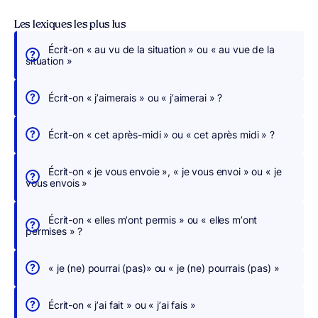
Les lexiques les plus lus
Écrit-on « au vu de la situation » ou « au vue de la
É
situation »
c
r
Écrit-on « j’aimerais » ou « j’aimerai » ?
i
v
Écrit-on « cet après-midi » ou « cet après midi » ?
e
z
Écrit-on « je vous envoie », « je vous envoi » ou « je
s
vous envois »
a
n
Écrit-on « elles m’ont permis » ou « elles m’ont
s
permises » ?
c
h
« je (ne) pourrai (pas)» ou « je (ne) pourrais (pas) »
e
r
Écrit-on « j’ai fait » ou « j’ai fais »