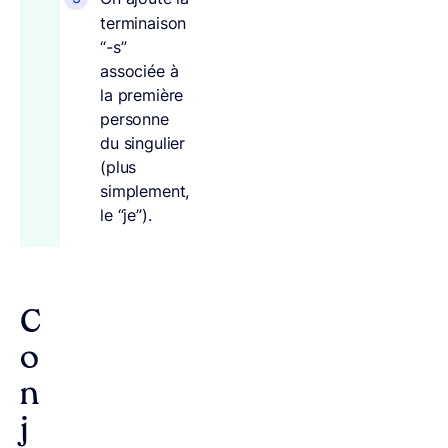
terminaison
“-s”
associée à
la première
personne
du singulier
(plus
simplement,
le “je”).
C
o
n
j