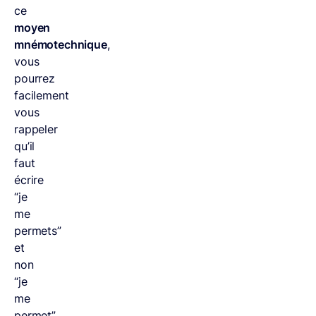
ce
moyen
mnémotechnique
,
vous
pourrez
facilement
vous
rappeler
qu’il
faut
écrire
“je
me
permets”
et
non
“je
me
permet”.