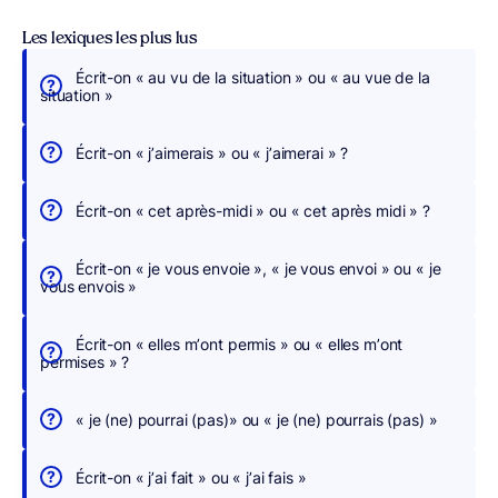
Les lexiques les plus lus
Écrit-on « au vu de la situation » ou « au vue de la
É
situation »
c
r
Écrit-on « j’aimerais » ou « j’aimerai » ?
i
v
Écrit-on « cet après-midi » ou « cet après midi » ?
e
z
Écrit-on « je vous envoie », « je vous envoi » ou « je
s
vous envois »
a
n
Écrit-on « elles m’ont permis » ou « elles m’ont
s
permises » ?
c
h
« je (ne) pourrai (pas)» ou « je (ne) pourrais (pas) »
e
r
Écrit-on « j’ai fait » ou « j’ai fais »