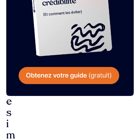
L
a
r
é
p
o
n
s
e
s
i
m