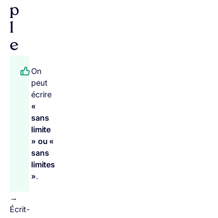
p
l
e
On
peut
écrire
«
sans
limite
» ou «
sans
limites
»
.
→
Écrit-