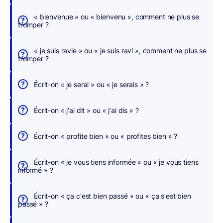
c
h
« bienvenue » ou « bienvenu », comment ne plus se
tromper ?
e
r
« je suis ravie » ou « je suis ravi », comment ne plus se
,
tromper ?
n
o
Écrit-on « je serai » ou « je serais » ?
u
s
Écrit-on « j’ai dit » ou « j’ai dis » ?
c
o
Écrit-on « profite bien » ou « profites bien » ?
r
r
Écrit-on « je vous tiens informée » ou « je vous tiens
i
informé » ?
g
e
Écrit-on « ça c’est bien passé » ou « ça s’est bien
o
passé » ?
n