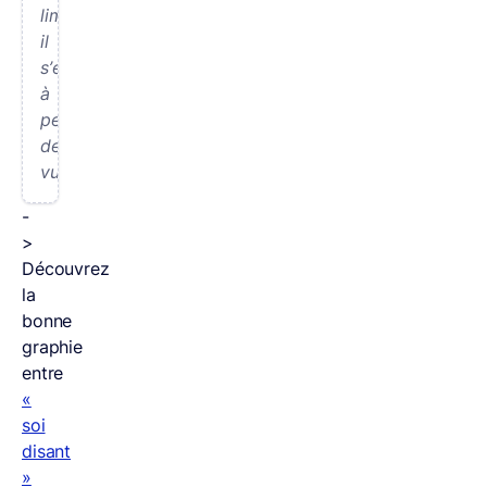
limites,
il
s’étend
à
perte
de
vue.
-
>
Découvrez
la
bonne
graphie
entre
«
soi
disant
»