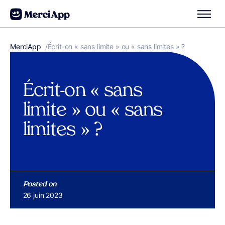
Aller au contenu
MerciApp
correcteur orthographe
/
Écrit-on « sans limite » ou « sans limites » ?
Écrit-on « sans
limite » ou « sans
limites » ?
Posted on
Publié le
26 juin 2023