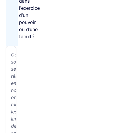
dans
l’exercice
d’un
pouvoir
ou d’une
faculté.
Ce
soir,
ses
réactions
emportées
nous
ont
montré
les
limites
de
sa