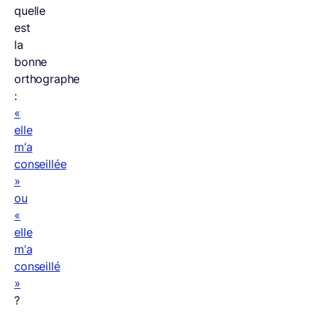
quelle
est
la
bonne
orthographe
:
«
elle
m’a
conseillée
»
ou
«
elle
m’a
conseillé
»
?