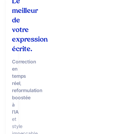
Le
meilleur
de
votre
expression
écrite.
Correction
en
temps
réel
,
reformulation
boostée
à
l’IA
et
style
impeccable