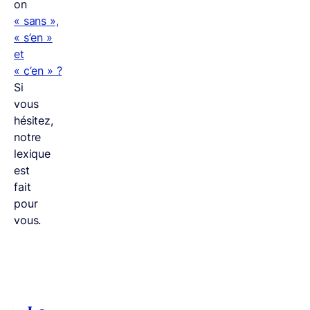
on
« sans »,
« s’en »
et
« c’en » ?
Si
vous
hésitez,
notre
lexique
est
fait
pour
vous.