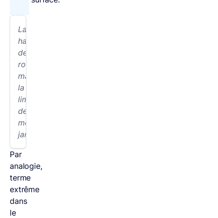
La
haie
de
rosiers
matérialise
la
limite
de
mon
jardin
.
Par
analogie,
terme
extrême
dans
le