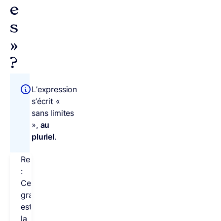
e
s
»
?
L’expression
s’écrit «
sans limites
»,
au
pluriel
.
Remarque
:
Cette
graphie
est
la