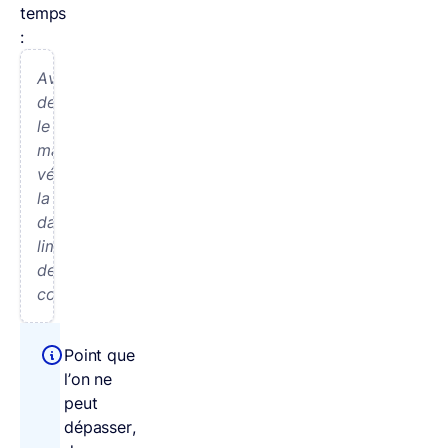
temps
:
Avant
de
le
manger,
vérifie
la
date
limite
de
consommation.
Point que
l’on ne
peut
dépasser,