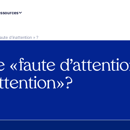
ssources
faute d’inattention » ?
e « faute d’attenti
ttention » ?