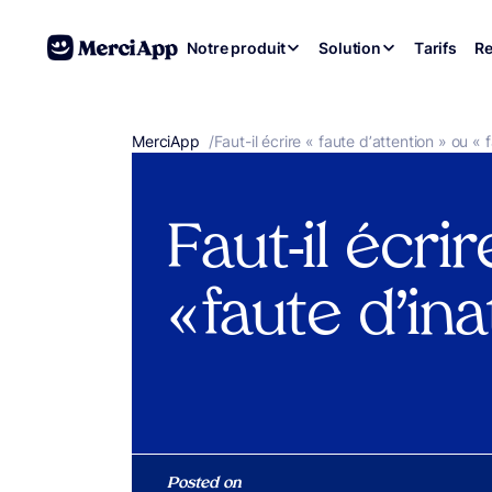
Aller au contenu
Notre produit
Solution
Tarifs
Re
MerciApp
correcteur orthographe
/
Faut-il écrire « faute d’attention » ou « 
Faut-il écrir
« faute d’ina
Posted on