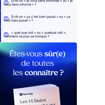
Écrit-on « je vous tiens informée » ou « je
vous tiens informé » ?
Écrit-on « ça c’est bien passé » ou « ça
s’est bien passé » ?
« quel que soit » ou « quelque soit »,
comment ne plus se tromper ?