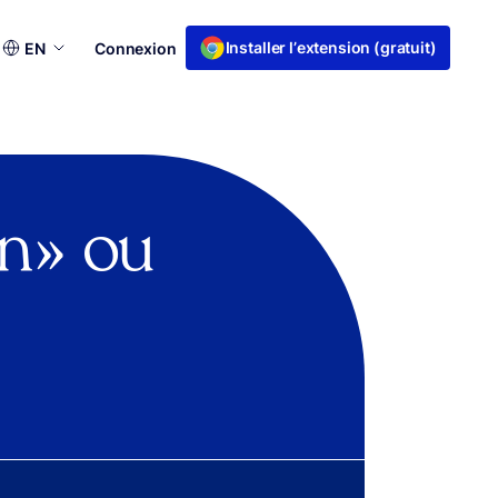
Choisir
Installer l’extension (gratuit)
EN
Connexion
une
langue
on » ou