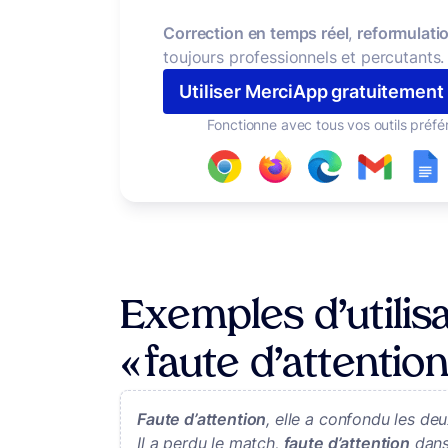
Correction en temps réel
,
reformulatio
toujours professionnels et percutants.
Utiliser MerciApp gratuitement
Fonctionne avec tous vos outils préfé
Exemples d’utilisa
« faute d’attention
Faute d’attention
, elle a confondu les deu
Il a perdu le match,
faute d’attention
dans 