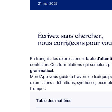
Publié le
21 mai 2025
Écrivez sans chercher,
nous corrigeons pour vo
En français, les expressions
« faute d’attent
confusion. Ces formulations qui semblent p
grammatical
.
MerciApp vous guide à travers ce lexique po
expressions : définitions, synthèses, exempl
tromper.
Table des matières