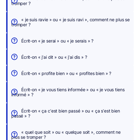
tromper ?
e
r
« je suis ravie » ou « je suis ravi », comment ne plus se
,
tromper ?
n
o
Écrit-on « je serai » ou « je serais » ?
u
s
Écrit-on « j’ai dit » ou « j’ai dis » ?
c
o
Écrit-on « profite bien » ou « profites bien » ?
r
r
Écrit-on « je vous tiens informée » ou « je vous tiens
i
informé » ?
g
e
Écrit-on « ça c’est bien passé » ou « ça s’est bien
o
passé » ?
n
s
« quel que soit » ou « quelque soit », comment ne
p
plus se tromper ?