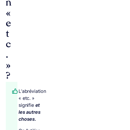
n
«
e
t
c
.
»
?
L’abréviation
« etc. »
signifie
et
les autres
choses.