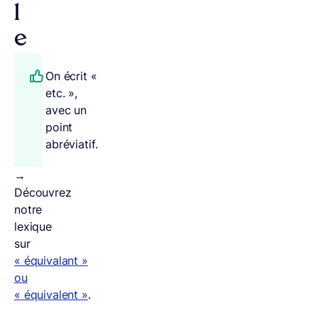
l
e
On écrit «
etc. »,
avec un
point
abréviatif.
→
Découvrez
notre
lexique
sur
« équivalant »
ou
« équivalent »
.