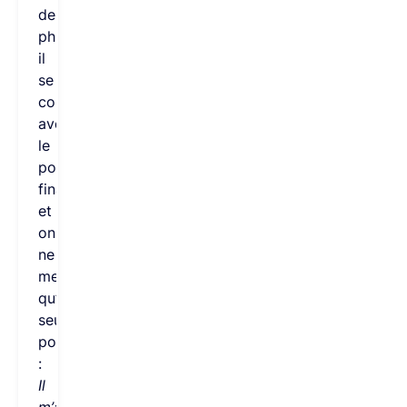
de
phrase,
il
se
confond
avec
le
point
final
et
on
ne
met
qu’un
seul
point
:
Il
m’a