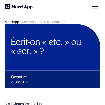
Aller au contenu
MerciApp
correcteur orthographe
/
Écrit-on « etc. » ou « ect. » ?
Écrit-on « etc. » ou
« ect. » ?
Posted on
Publié le
26 juin 2023
Les lexiques les plus lus