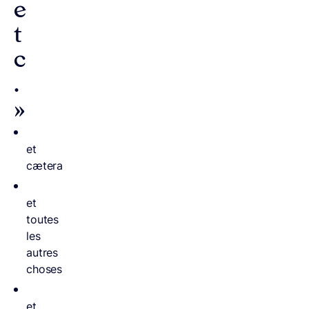
e
t
c
.
»
et
cætera
et
toutes
les
autres
choses
et