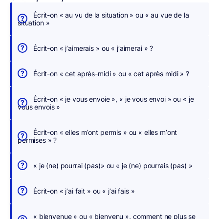
Écrit-on « au vu de la situation » ou « au vue de la
É
situation »
c
r
Écrit-on « j’aimerais » ou « j’aimerai » ?
i
v
Écrit-on « cet après-midi » ou « cet après midi » ?
e
z
Écrit-on « je vous envoie », « je vous envoi » ou « je
s
vous envois »
a
n
Écrit-on « elles m’ont permis » ou « elles m’ont
s
permises » ?
c
h
« je (ne) pourrai (pas)» ou « je (ne) pourrais (pas) »
e
r
Écrit-on « j’ai fait » ou « j’ai fais »
c
h
« bienvenue » ou « bienvenu », comment ne plus se