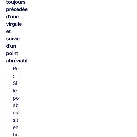
toujours
précédée
d’une
virgule
et
suivie
d’un
point
abréviatif
.
Remarque
:
Si
le
point
abréviatif
est
situé
en
fin