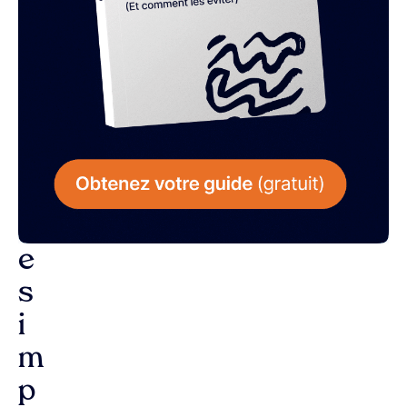
L
a
r
é
p
o
n
s
e
s
i
m
p