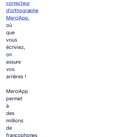
correcteur
d’orthographe
MerciApp
,
où
que
vous
écriviez,
on
assure
vos
arrières !
MerciApp
permet
à
des
millions
de
francophones