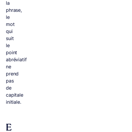
la
phrase,
le
mot
qui
suit
le
point
abréviatif
ne
prend
pas
de
capitale
initiale.
E