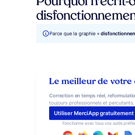
Pourquoi n’écrit-
disfonctionnemen
Parce que la graphie «
disfonctionnem
Le meilleur de votre
Correction en temps réel
,
reformulatio
toujours professionnels et percutants.
Utiliser MerciApp gratuitement
Fonctionne avec tous vos outils préfé