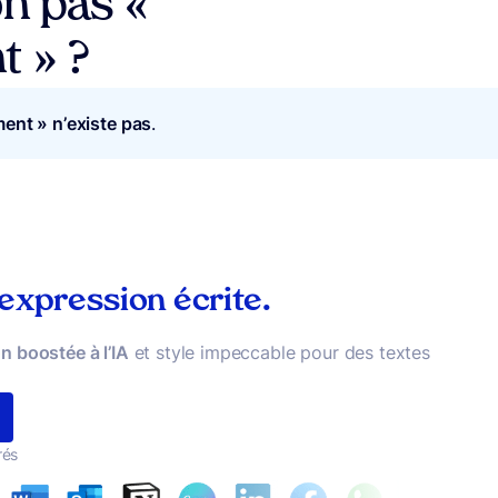
on pas «
t » ?
ent » n’existe pas
.
 expression écrite.
n boostée à l’IA
et style impeccable pour des textes
rés