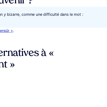
venir ?
un
y
bizarre, comme une difficulté dans le mot :
iensûr »
.
rnatives à «
nt »