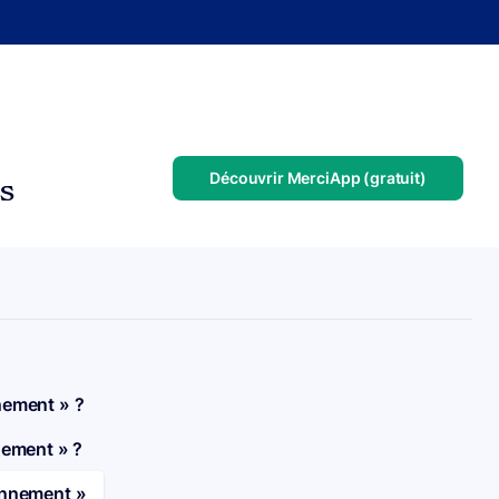
Découvrir MerciApp (gratuit)
us
nement » ?
nement » ?
onnement »