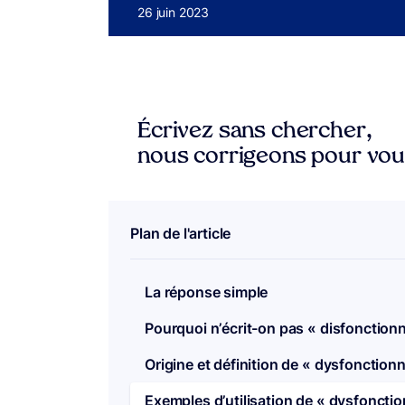
Publié le
26 juin 2023
Écrivez sans chercher,
nous corrigeons pour vo
Plan de l'article
La réponse simple
Pourquoi n’écrit-on pas « disfonction
Origine et définition de « dysfonction
Exemples d’utilisation de « dysfoncti