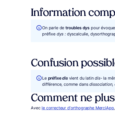
Information comp
On parle de
troubles dys
pour évoquer
préfixe
dys :
dyscalculie, dysorthograp
Confusion possib
Le
préfixe
dis
vient du latin
dis-
la mêm
différence, comme dans
dissociation,
Comment ne plus f
Avec
le correcteur d’orthographe MerciApp