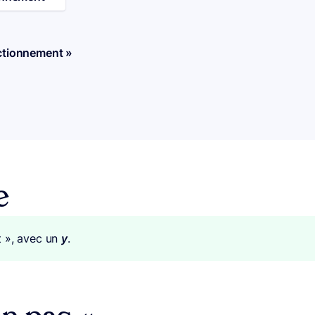
ctionnement »
e
t », avec un
y
.