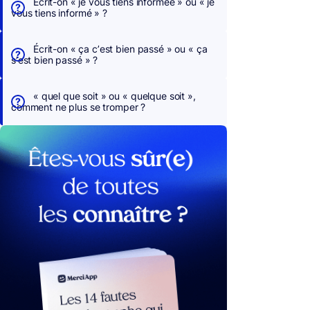
Écrit-on « je vous tiens informée » ou « je
vous tiens informé » ?
Écrit-on « ça c’est bien passé » ou « ça
s’est bien passé » ?
« quel que soit » ou « quelque soit »,
comment ne plus se tromper ?