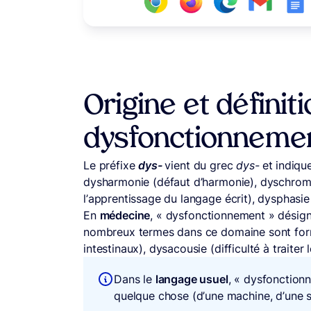
Origine et définit
dysfonctionnemen
Le préfixe
dys-
vient du grec
dys-
et
indiqu
dysharmonie (défaut d’harmonie), dyschromie 
l’apprentissage du langage écrit), dysphasie 
En
médecine
, « dysfonctionnement » désign
nombreux termes dans ce domaine sont form
intestinaux), dysacousie (difficulté à traiter l
Dans le
langage usuel
, « dysfonction
quelque chose (d’une machine, d’une str