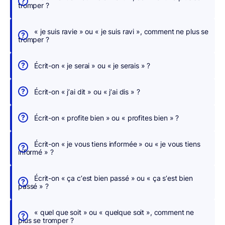
tromper ?
e
r
« je suis ravie » ou « je suis ravi », comment ne plus se
,
tromper ?
n
o
Écrit-on « je serai » ou « je serais » ?
u
s
Écrit-on « j’ai dit » ou « j’ai dis » ?
c
o
Écrit-on « profite bien » ou « profites bien » ?
r
r
Écrit-on « je vous tiens informée » ou « je vous tiens
i
informé » ?
g
e
Écrit-on « ça c’est bien passé » ou « ça s’est bien
o
passé » ?
n
s
« quel que soit » ou « quelque soit », comment ne
p
plus se tromper ?