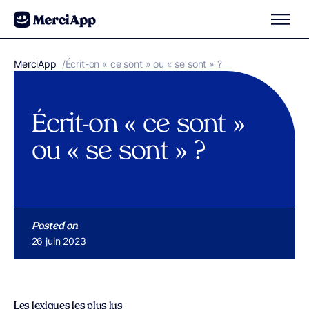
Aller au contenu
MerciApp
correcteur orthographe
/
Écrit-on « ce sont » ou « se sont » ?
Écrit-on « ce sont »
ou « se sont » ?
Posted on
Publié le
26 juin 2023
Les lexiques les plus lus