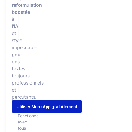
reformulation
boostée
à
l’IA
et
style
impeccable
pour
des
textes
toujours
professionnels
et
percutants.
Utiliser MerciApp gratuitement
Fonctionne
avec
tous