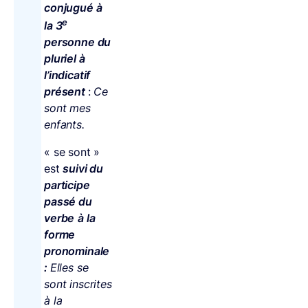
conjugué à
e
la 3
personne du
pluriel à
l’indicatif
présent
:
Ce
sont mes
enfants.
« se sont »
est
suivi du
participe
passé du
verbe
à la
forme
pronominale
:
Elles se
sont inscrites
à la