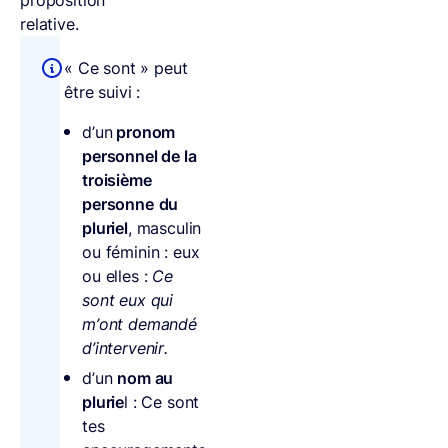
proposition
relative.
« Ce sont » peut
être suivi :
d’un
pronom
personnel de la
troisième
personne
du
pluriel
, masculin
ou féminin : eux
ou elles :
Ce
sont eux qui
m’ont demandé
d’intervenir.
d’un
nom au
plurie
l : Ce sont
tes