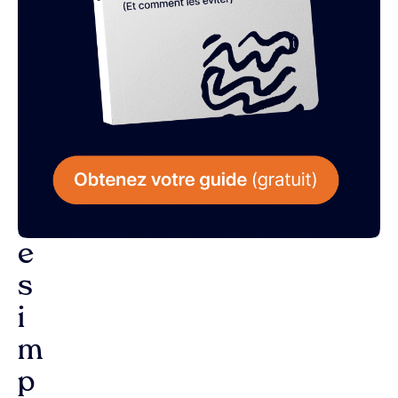
L
a
r
é
p
o
n
s
e
s
i
m
p