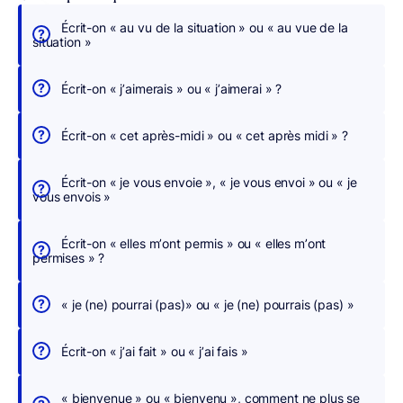
Écrit-on « au vu de la situation » ou « au vue de la
É
situation »
c
r
Écrit-on « j’aimerais » ou « j’aimerai » ?
i
v
Écrit-on « cet après-midi » ou « cet après midi » ?
e
z
Écrit-on « je vous envoie », « je vous envoi » ou « je
s
vous envois »
a
n
Écrit-on « elles m’ont permis » ou « elles m’ont
s
permises » ?
c
h
« je (ne) pourrai (pas)» ou « je (ne) pourrais (pas) »
e
r
Écrit-on « j’ai fait » ou « j’ai fais »
c
h
« bienvenue » ou « bienvenu », comment ne plus se