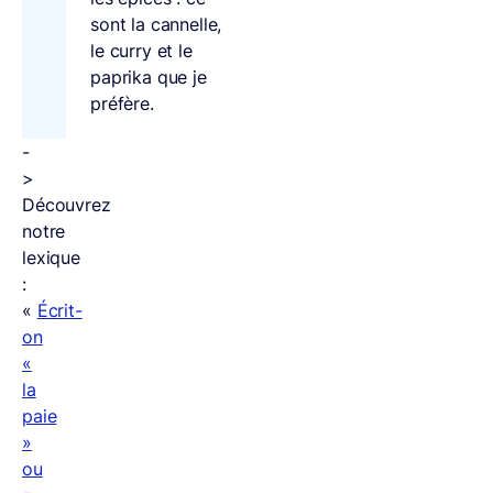
sont la cannelle,
le curry et le
paprika que je
préfère.
-
>
Découvrez
notre
lexique
:
«
Écrit-
on
«
la
paie
»
ou