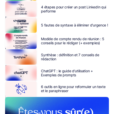
rédacteurs,
4 étapes pour créer un post LinkedIn qui
mais
performe
aussi
commerciaux
5 fautes de syntaxe à éliminer d'urgence !
ou
employés
Modèle de compte rendu de réunion : 5
qui
conseils pour le rédiger (+ exemples)
rédigent
des
Synthèse : définition et 7 conseils de
rédaction
textes
au
ChatGPT : le guide d'utilisation +
quotidien
Exemples de prompts
le
savent
6 outils en ligne pour reformuler un texte
bien
et le paraphraser
:
rien
de