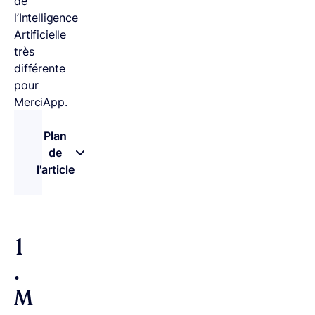
de
l’Intelligence
Artificielle
très
différente
pour
MerciApp.
Plan
de
l'article
– appuyez sur le bouton pour sélectionner une n
1
.
M