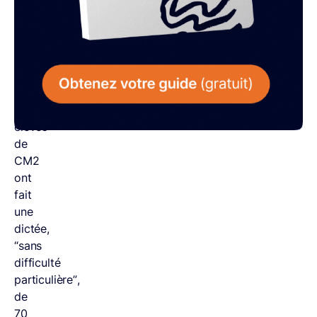
étude
pour
le
ministère
de
l’Éducation
,
7 000
élèves
de
CM2
ont
fait
une
dictée,
“sans
difficulté
particulière”,
de
70