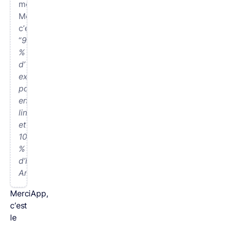
mêmes,
MerciApp
c’est
“
90
%
d’
expertise
poussée
en
linguistique
et
10
%
d’Intelligence
Artificielle”.
MerciApp,
c’est
le