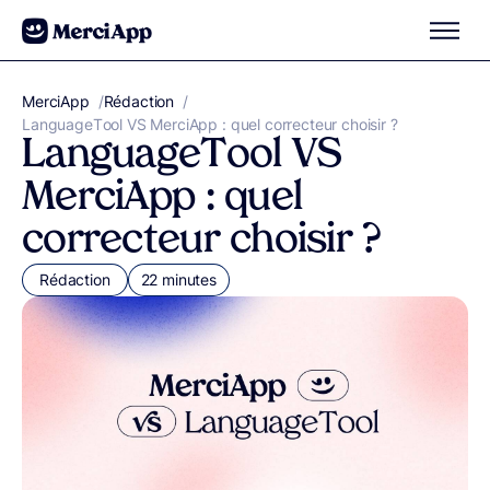
Aller au contenu
MerciApp
correcteur orthographe
/
Rédaction
/
LanguageTool VS MerciApp : quel correcteur choisir ?
LanguageTool VS
MerciApp : quel
correcteur choisir ?
Rédaction
22 minutes