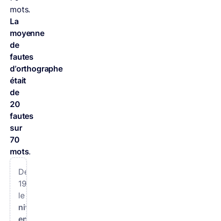
mots.
La
moyenne
de
fautes
d’orthographe
était
de
20
fautes
sur
70
mots
.
Depuis
1987,
le
niveau
en