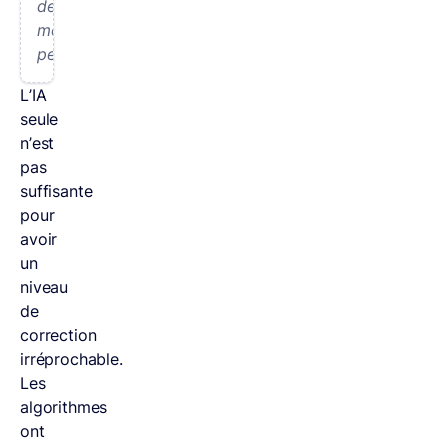
des
modèles
persistants.
”
L’IA
seule
n’est
pas
suffisante
pour
avoir
un
niveau
de
correction
irréprochable.
Les
algorithmes
ont