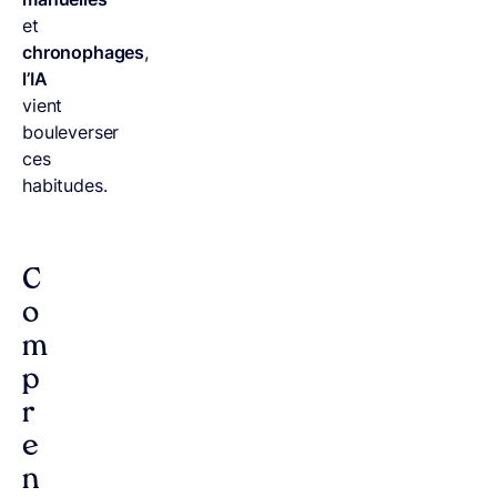
et
chronophages
,
l’IA
vient
bouleverser
ces
habitudes.
C
o
m
p
r
e
n