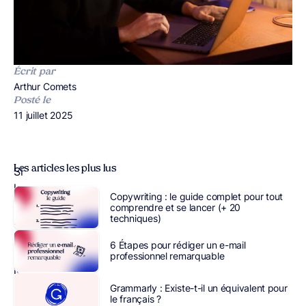
Écrit par
Publié par
Arthur Comets
Posté le
Publié le
11 juillet 2025
Les articles les plus lus
Si
les
Copywriting : le guide complet pour tout
backlinks
comprendre et se lancer (+ 20
techniques)
restent
l’un
6 Étapes pour rédiger un e-mail
des
professionnel remarquable
leviers
les
Grammarly : Existe-t-il un équivalent pour
le français ?
plus