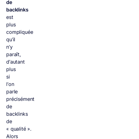
de
backlinks
est
plus
compliquée
qu’il
n’y
paraît,
d’autant
plus
si
l’on
parle
précisément
de
backlinks
de
« qualité ».
Alors