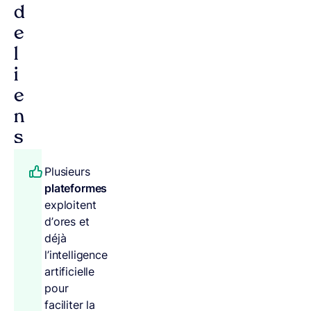
d
e
l
i
e
n
s
Plusieurs
plateformes
exploitent
d’ores et
déjà
l’intelligence
artificielle
pour
faciliter la