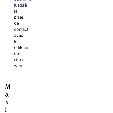
jusqu’à
la
prise
de
contact
avec
les
éditeurs
de
sites
web.
M
a
x
i