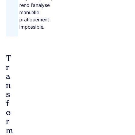
rend l’analyse
manuelle
pratiquement
impossible.
T
r
a
n
s
f
o
r
m