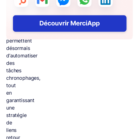
netlinking.
Ces
technologies
d’avant-
garde
permettent
désormais
d’automatiser
des
tâches
chronophages,
tout
en
garantissant
une
stratégie
de
liens
retour