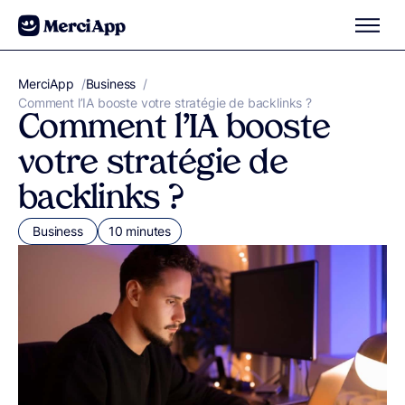
Aller au contenu
MerciApp
correcteur orthographe
/
Business
/
Comment l’IA booste votre stratégie de backlinks ?
Comment l’IA booste
votre stratégie de
backlinks ?
Business
10 minutes