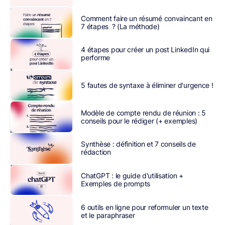
puissants
Comment faire un résumé convaincant en
pour
7 étapes ? (La méthode)
améliorer
votre
4 étapes pour créer un post LinkedIn qui
positionnement
performe
sur
les
5 fautes de syntaxe à éliminer d'urgence !
moteurs
de
Modèle de compte rendu de réunion : 5
recherche,
conseils pour le rédiger (+ exemples)
leur
gestion
Synthèse : définition et 7 conseils de
rédaction
est
souvent
ChatGPT : le guide d'utilisation +
un
Exemples de prompts
défi
de
6 outils en ligne pour reformuler un texte
taille.
et le paraphraser