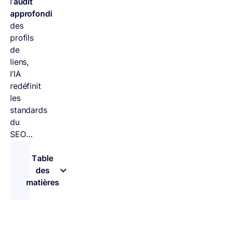
l’
audit
approfondi
des
profils
de
liens,
l’IA
redéfinit
les
standards
du
SEO…
Table
des
matières
– appuyez sur le bouton pour sélectionner une 