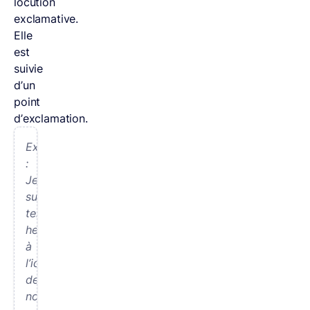
locution
exclamative.
Elle
est
suivie
d’un
point
d’exclamation.
Exemple
:
Je
suis
tellement
heureuse
à
l’idée
de
nos