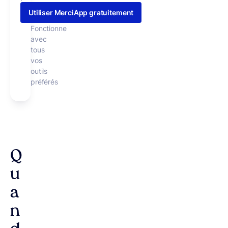
Utiliser MerciApp gratuitement
Fonctionne
avec
tous
vos
outils
préférés
Q
u
a
n