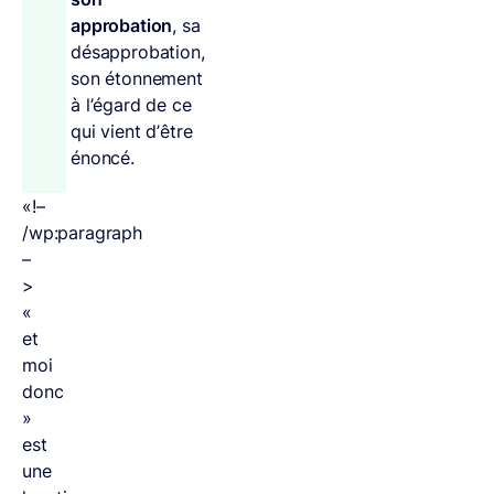
approbation
, sa
désapprobation,
son étonnement
à l’égard de ce
qui vient d’être
énoncé.
«!–
/wp:paragraph
–
>
«
et
moi
donc
»
est
une