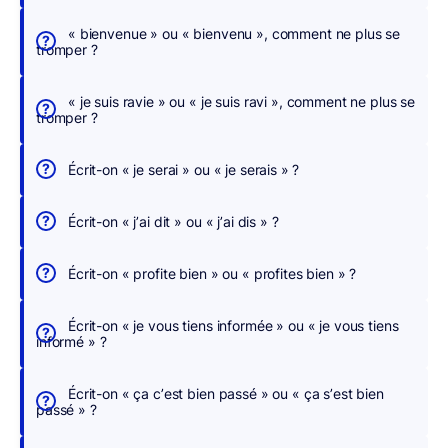
c
h
« bienvenue » ou « bienvenu », comment ne plus se
tromper ?
e
r
« je suis ravie » ou « je suis ravi », comment ne plus se
,
tromper ?
n
o
Écrit-on « je serai » ou « je serais » ?
u
s
Écrit-on « j’ai dit » ou « j’ai dis » ?
c
o
Écrit-on « profite bien » ou « profites bien » ?
r
r
Écrit-on « je vous tiens informée » ou « je vous tiens
i
informé » ?
g
e
Écrit-on « ça c’est bien passé » ou « ça s’est bien
o
passé » ?
n