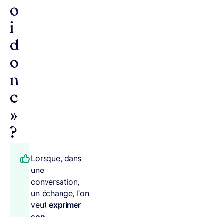
o
i
d
o
n
c
»
?
Lorsque, dans
une
conversation,
un échange, l’on
veut
exprimer
son