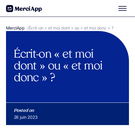
Aller au contenu
MerciApp
correcteur orthographe
/
Écrit-on « et moi dont » ou « et moi donc » ?
Écrit-on « et moi
dont » ou « et moi
donc » ?
Posted on
Publié le
26 juin 2023