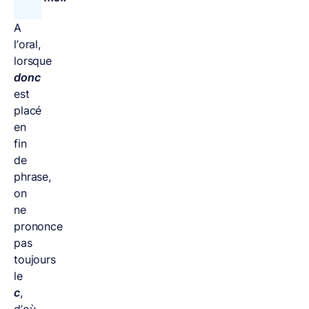
A
l’oral,
lorsque
donc
est
placé
en
fin
de
phrase,
on
ne
prononce
pas
toujours
le
c
,
d’où