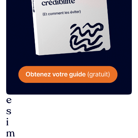
L
a
r
é
p
o
n
s
e
s
i
m