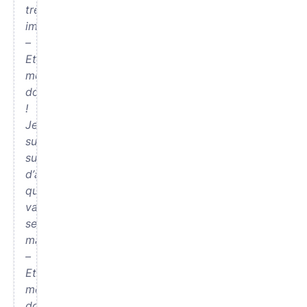
très
impulsive.
–
Et
moi
donc
!
Je
suis
surprise
d’apprendre
qu’il
va
se
marier.
–
Et
moi
donc