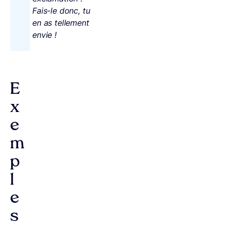
Fais-le donc, tu
en as tellement
envie !
E
x
e
m
p
l
e
s