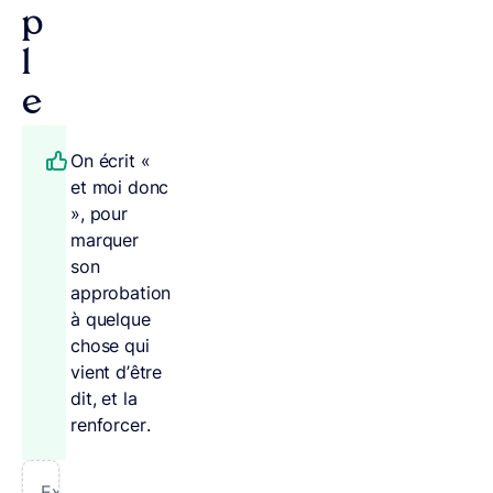
p
l
e
On écrit «
et moi donc
», pour
marquer
son
approbation
à quelque
chose qui
vient d’être
dit, et la
renforcer.
Exemple: