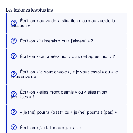
Les lexiques les plus lus
Écrit-on « au vu de la situation » ou « au vue de la
É
situation »
c
r
Écrit-on « j’aimerais » ou « j’aimerai » ?
i
v
Écrit-on « cet après-midi » ou « cet après midi » ?
e
z
Écrit-on « je vous envoie », « je vous envoi » ou « je
s
vous envois »
a
n
Écrit-on « elles m’ont permis » ou « elles m’ont
s
permises » ?
c
h
« je (ne) pourrai (pas)» ou « je (ne) pourrais (pas) »
e
r
Écrit-on « j’ai fait » ou « j’ai fais »