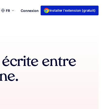
Choisir
Installer l’extension (gratuit)
FR
Connexion
une
langue
écrite entre
ne.