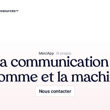
ssources
MerciApp
correcteur orthographe
/
A propos
la communication 
Homme et la machi
Nous contacter