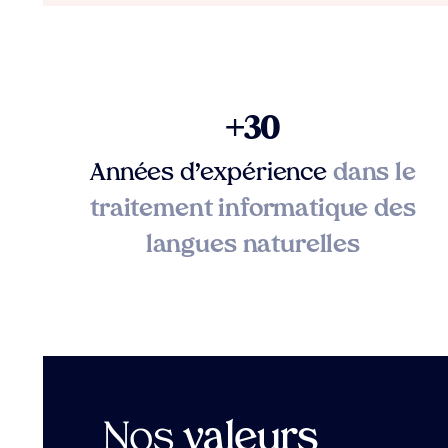
+30
Années d’expérience
dans le
traitement informatique des
langues naturelles
Nos
valeurs