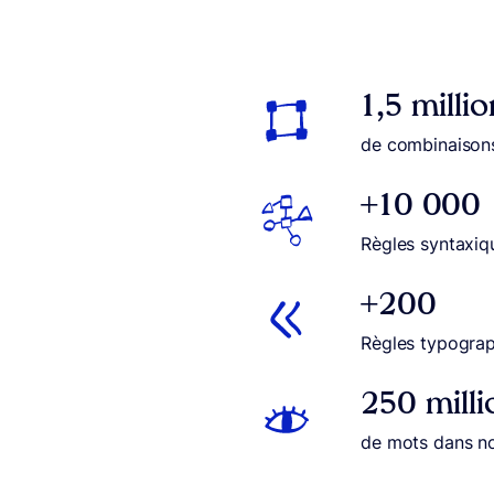
1,5 millio
de combinaison
+10 000
Règles syntaxiq
+200
Règles typogra
250 milli
de mots dans no