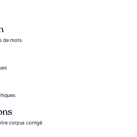
n
s de mots
ues
phiques
ons
tre corpus corrigé