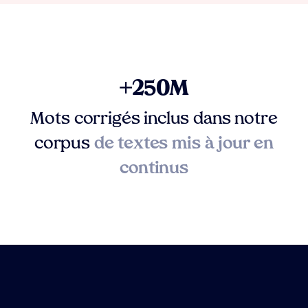
+250M
Mots corrigés inclus dans notre
corpus
de textes mis à jour en
continus