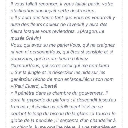
Il vous fallait renoncer, il vous fallait partir, votre
obstination annonçait cette destruction.
« Il y aura des fleurs tant que vous en voudrezIl y
aura des fleurs couleur de l’avenirIl y aura des
fleurs lorsque vous reviendrez. »(Aragon, Le
musée Grévin)
Vous, qui avez su me parlerVous, qui ne craignez
ni rien ni personneVous, qui êtes si sensible et si
douxVous, qui à toute heure cultivez
l’humourVous, qui serez celui qui me comblera
« Sur la jungle et le désertSur les nids sur les
genêtsSur l’écho de mon enfanceJ’écris ton nom
»(Paul Eluard, Liberté)
« Il pénétra dans la chambre du gouverneur. Il
dora la gypserie du plafond ; il descendit jusqu’au
trumeau ; il éveilla un pétillement irisé en se
coulant le long du biseau de la glace ; il toucha le
globe de la pendule ; il serpenta d’un chandelier à
un chinois, à une opaline bleue, à une tabatière en