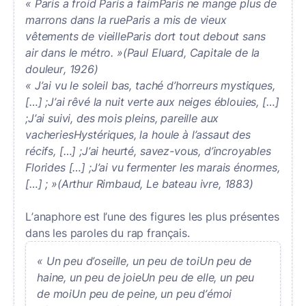
« Paris a froid Paris a faimParis ne mange plus de
marrons dans la rueParis a mis de vieux
vêtements de vieilleParis dort tout debout sans
air dans le métro. »(Paul Eluard, Capitale de la
douleur, 1926)
« J’ai vu le soleil bas, taché d’horreurs mystiques,
[…] ;J’ai rêvé la nuit verte aux neiges éblouies, […]
;J’ai suivi, des mois pleins, pareille aux
vacheriesHystériques, la houle à l’assaut des
récifs, […] ;J’ai heurté, savez-vous, d’incroyables
Florides […] ;J’ai vu fermenter les marais énormes,
[…] ; »(Arthur Rimbaud, Le bateau ivre, 1883)
L’anaphore est l’une des figures les plus présentes
dans les paroles du rap français.
« Un peu d’oseille, un peu de toiUn peu de
haine, un peu de joieUn peu de elle, un peu
de moiUn peu de peine, un peu d’émoi