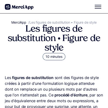
Aller au contenu
MerciApp
correcteur orthographe
/
Les figures de substitution • Figure de style
Les figures de
substitution • Figure de
style
10 minutes
Les
figures de substitution
sont des figures de style
créées à partir d’une formulation logique attendue
dont on remplace un ou plusieurs mots par d’autres
que l’on n’attendait pas. Ce
procédé d’écriture
, par son
jeu d’équivalence entre deux mots ou expressions, a
pour but de provoquer une surprise, une attente, un